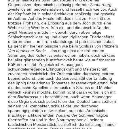
aus unheimlichen Stimmungsbildern und extremen
Gegensätzen dynamisch schlüssig geformte
Zauberberg
zweifellos am bedeutendsten und fesselt nach wie vor. Auch
der Kopfsatz ist in seiner Architektur schlüssig und gewaltig
im Aufbau. Auf das Finale trifft dies nicht zu. Hier tritt der
trotzige Frohsinn, die Erlösung aus dem Joch durch eine
Weber’sche Wende zu früh ein, und die abschließenden
zwölf Minuten ermüden – obwohl durch abermalige
Schlachtenschilderung und einen idyllischen Friedensfürst
unterbrochen – in ihrem staatstragend patriotischen Jubel.
Es geht mir hier ein bisschen wie beim Schluss von Pfitzners
Von deutscher Seele
– das mag einst der dräuenden
Stimmung des Kollektivs entsprochen haben, doch wirkt es
bei aller glänzenden Kunstfertigkeit heute wie auf tönernen
Füßen errichtet. Zugleich ist Hauseggers
schwindelerregende Erfindungskraft und Meisterschaft
zuvorderst hinsichtlich der Orchestration durchweg extrem
beeindruckend, und auch die Souveränität der Entfaltung
des üppig überladenen Tonsatzes ist respektgebietend. Wer
die deutsche Kapellmeistermusik um Strauss und Mahler
wirklich kennen möchte, kommt nicht daran vorbei, sich mit
dem
Barbarossa
zu beschäftigen, auch wenn Hausegger
diese Orgie des sich selbst feiernden Deutschtums später in
seinem viel kompakter, schlüssiger und durchweg
spannungsgeladen entwickelten, auch das Archaische
mächtiger artikulierenden
Wieland der Schmied
fraglos
übertroffen hat und in der ‚Natursymphonie’, seinem
tatsächlichen Meisterstück, schließlich die Erfüllung in einer