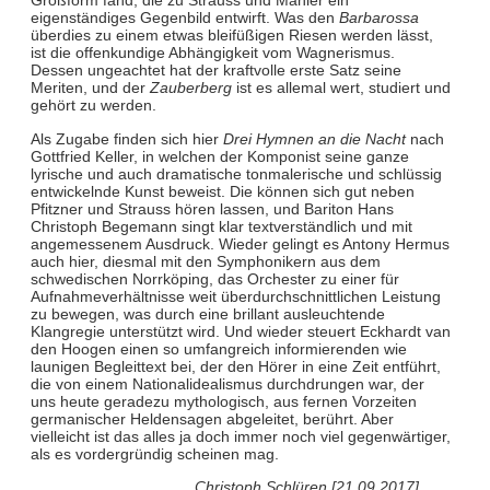
Großform fand, die zu Strauss und Mahler ein
eigenständiges Gegenbild entwirft. Was den
Barbarossa
überdies zu einem etwas bleifüßigen Riesen werden lässt,
ist die offenkundige Abhängigkeit vom Wagnerismus.
Dessen ungeachtet hat der kraftvolle erste Satz seine
Meriten, und der
Zauberberg
ist es allemal wert, studiert und
gehört zu werden.
Als Zugabe finden sich hier
Drei Hymnen an die Nacht
nach
Gottfried Keller, in welchen der Komponist seine ganze
lyrische und auch dramatische tonmalerische und schlüssig
entwickelnde Kunst beweist. Die können sich gut neben
Pfitzner und Strauss hören lassen, und Bariton Hans
Christoph Begemann singt klar textverständlich und mit
angemessenem Ausdruck. Wieder gelingt es Antony Hermus
auch hier, diesmal mit den Symphonikern aus dem
schwedischen Norrköping, das Orchester zu einer für
Aufnahmeverhältnisse weit überdurchschnittlichen Leistung
zu bewegen, was durch eine brillant ausleuchtende
Klangregie unterstützt wird. Und wieder steuert Eckhardt van
den Hoogen einen so umfangreich informierenden wie
launigen Begleittext bei, der den Hörer in eine Zeit entführt,
die von einem Nationalidealismus durchdrungen war, der
uns heute geradezu mythologisch, aus fernen Vorzeiten
germanischer Heldensagen abgeleitet, berührt. Aber
vielleicht ist das alles ja doch immer noch viel gegenwärtiger,
als es vordergründig scheinen mag.
Christoph Schlüren [21.09.2017]