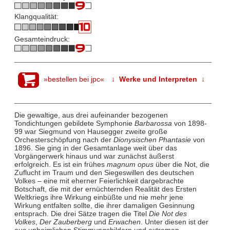
Klangqualität:
Gesamteindruck:
»bestellen bei jpc«
↓ Werke und Interpreten ↓
Die gewaltige, aus drei aufeinander bezogenen
Tondichtungen gebildete Symphonie
Barbarossa
von 1898-
99 war Siegmund von Hausegger zweite große
Orchesterschöpfung nach der
Dionysischen Phantasie
von
1896. Sie ging in der Gesamtanlage weit über das
Vorgängerwerk hinaus und war zunächst äußerst
erfolgreich. Es ist ein frühes
magnum opus
über die Not, die
Zuflucht im Traum und den Siegeswillen des deutschen
Volkes – eine mit eherner Feierlichkeit dargebrachte
Botschaft, die mit der ernüchternden Realität des Ersten
Weltkriegs ihre Wirkung einbüßte und nie mehr jene
Wirkung entfalten sollte, die ihrer damaligen Gesinnung
entsprach. Die drei Sätze tragen die Titel
Die Not des
Volkes
,
Der Zauberberg
und
Erwachen
. Unter diesen ist der