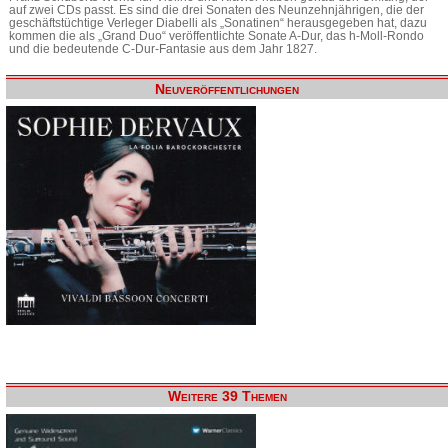
auf zwei CDs passt. Es sind die drei Sonaten des Neunzehnjährigen, die der
geschäftstüchtige Verleger Diabelli als „Sonatinen“ herausgegeben hat, dazu
kommen die als „Grand Duo“ veröffentlichte Sonate A-Dur, das h-Moll-Rondo
und die bedeutende C-Dur-Fantasie aus dem Jahr 1827.
Neuveröffentlichungen
Weitere 39 Themen