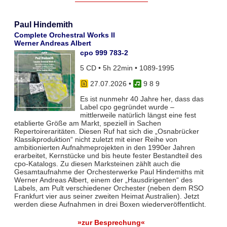
Paul Hindemith
Complete Orchestral Works II
Werner Andreas Albert
cpo 999 783-2
5 CD • 5h 22min • 1089-1995
27.07.2026
•
9 8 9
Es ist nunmehr 40 Jahre her, dass das
Label cpo gegründet wurde –
mittlerweile natürlich längst eine fest
etablierte Größe am Markt, speziell in Sachen
Repertoireraritäten. Diesen Ruf hat sich die „Osnabrücker
Klassikproduktion“ nicht zuletzt mit einer Reihe von
ambitionierten Aufnahmeprojekten in den 1990er Jahren
erarbeitet, Kernstücke und bis heute fester Bestandteil des
cpo-Katalogs. Zu diesen Marksteinen zählt auch die
Gesamtaufnahme der Orchesterwerke Paul Hindemiths mit
Werner Andreas Albert, einem der „Hausdirigenten“ des
Labels, am Pult verschiedener Orchester (neben dem RSO
Frankfurt vier aus seiner zweiten Heimat Australien). Jetzt
werden diese Aufnahmen in drei Boxen wiederveröffentlicht.
»zur Besprechung«