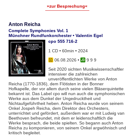
»zur Besprechung«
Anton Reicha
Complete Symphonies Vol. 1
Münchner Rundfunkorchester • Valentin Egel
cpo 555 716-2
1 CD • 60min • 2024
06.08.2026
•
9 9 9
Seit 2020 sichten Musikwissenschaftler
intensiver die zahlreichen
unveröffentlichten Werke von Anton
Reicha (1770-1836), dem Flötisten in der Bonner
Hofkapelle, der vor allem durch seine vielen Bläserquintette
bekannt ist. Das Label cpo will nun auch die symphonischen
Werke aus dem Dunkel der Ungedrucktheit und
Nichtaufgeführtheit heben. Anton Reicha wurde von seinem
Onkel Jospeh Reicha, dem Direktor des Orchesters,
unterrichtet und gefördert, außerdem war er mit Ludwig van
Beethoven befreundet, mit dem er leidenschaftlich die
Werke besprach, die beide spielten. So begann auch Anton
Reicha zu komponieren, von seinem Onkel argwöhnisch und
kritisch begleitet.