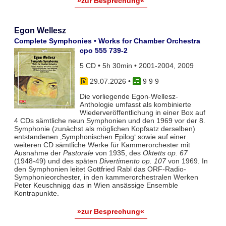
»zur Besprechung«
Egon Wellesz
Complete Symphonies • Works for Chamber Orchestra
cpo 555 739-2
5 CD • 5h 30min • 2001-2004, 2009
29.07.2026
•
9 9 9
Die vorliegende Egon-Wellesz-
Anthologie umfasst als kombinierte
Wiederveröffentlichung in einer Box auf
4 CDs sämtliche neun Symphonien und den 1969 vor der 8.
Symphonie (zunächst als möglichen Kopfsatz derselben)
entstandenen ‚Symphonischen Epilog‘ sowie auf einer
weiteren CD sämtliche Werke für Kammerorchester mit
Ausnahme der
Pastorale
von 1935, des
Oktetts op. 67
(1948-49) und des späten
Divertimento op. 107
von 1969. In
den Symphonien leitet Gottfried Rabl das ORF-Radio-
Symphonieorchester, in den kammerorchestralen Werken
Peter Keuschnigg das in Wien ansässige Ensemble
Kontrapunkte.
»zur Besprechung«