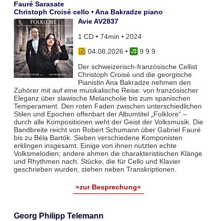
Fauré Sarasate
Christoph Croisé cello • Ana Bakradze piano
Avie AV2837
1 CD • 74min • 2024
04.08.2026
•
9 9 9
Der schweizerisch-französische Cellist
Christoph Croisé und die georgische
Pianistin Ana Bakradze nehmen den
Zuhörer mit auf eine musikalische Reise: von französischer
Eleganz über slawische Melancholie bis zum spanischen
Temperament. Den roten Faden zwischen unterschiedlichen
Stilen und Epochen offenbart der Albumtitel „Folklore“ –
durch alle Kompositionen weht der Geist der Volksmusik. Die
Bandbreite reicht von Robert Schumann über Gabriel Fauré
bis zu Béla Bartók. Sieben verschiedene Komponisten
erklingen insgesamt. Einige von ihnen nutzten echte
Volksmelodien; andere ahmen die charakteristischen Klänge
und Rhythmen nach. Stücke, die für Cello und Klavier
geschrieben wurden, stehen neben Transkriptionen.
»zur Besprechung«
Georg Philipp Telemann