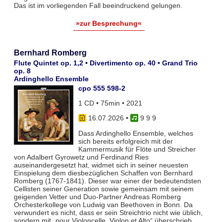
Das ist im vorliegenden Fall beeindruckend gelungen.
»zur Besprechung«
Bernhard Romberg
Flute Quintet op. 1,2 • Divertimento op. 40 • Grand Trio
op. 8
Ardinghello Ensemble
cpo 555 598-2
1 CD • 75min • 2021
16.07.2026
•
9 9 9
Dass Ardinghello Ensemble, welches
sich bereits erfolgreich mit der
Kammermusik für Flöte und Streicher
von Adalbert Gyrowetz und Ferdinand Ries
auseinandergesetzt hat, widmet sich in seiner neuesten
Einspielung dem diesbezüglichen Schaffen von Bernhard
Romberg (1767-1841). Dieser war einer der bedeutendsten
Cellisten seiner Generation sowie gemeinsam mit seinem
geigenden Vetter und Duo-Partner Andreas Romberg
Orchesterkollege von Ludwig van Beethoven in Bonn. Da
verwundert es nicht, dass er sein Streichtrio nicht wie üblich,
sondern mit „pour Violoncelle, Violon et Alto“ überschrieb.