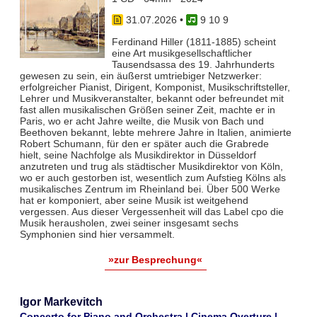
31.07.2026
•
9 10 9
Ferdinand Hiller (1811-1885) scheint
eine Art musikgesellschaftlicher
Tausendsassa des 19. Jahrhunderts
gewesen zu sein, ein äußerst umtriebiger Netzwerker:
erfolgreicher Pianist, Dirigent, Komponist, Musikschriftsteller,
Lehrer und Musikveranstalter, bekannt oder befreundet mit
fast allen musikalischen Größen seiner Zeit, machte er in
Paris, wo er acht Jahre weilte, die Musik von Bach und
Beethoven bekannt, lebte mehrere Jahre in Italien, animierte
Robert Schumann, für den er später auch die Grabrede
hielt, seine Nachfolge als Musikdirektor in Düsseldorf
anzutreten und trug als städtischer Musikdirektor von Köln,
wo er auch gestorben ist, wesentlich zum Aufstieg Kölns als
musikalisches Zentrum im Rheinland bei. Über 500 Werke
hat er komponiert, aber seine Musik ist weitgehend
vergessen. Aus dieser Vergessenheit will das Label cpo die
Musik herausholen, zwei seiner insgesamt sechs
Symphonien sind hier versammelt.
»zur Besprechung«
Igor Markevitch
Concerto for Piano and Orchestra | Cinema Overture |