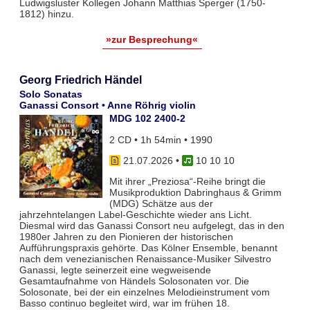
Ludwigsluster Kollegen Johann Matthias Sperger (1750-
1812) hinzu.
»zur Besprechung«
Georg Friedrich Händel
Solo Sonatas
Ganassi Consort • Anne Röhrig violin
MDG 102 2400-2
2 CD • 1h 54min • 1990
21.07.2026
•
10 10 10
Mit ihrer „Preziosa“-Reihe bringt die
Musikproduktion Dabringhaus & Grimm
(MDG) Schätze aus der
jahrzehntelangen Label-Geschichte wieder ans Licht.
Diesmal wird das Ganassi Consort neu aufgelegt, das in den
1980er Jahren zu den Pionieren der historischen
Aufführungspraxis gehörte. Das Kölner Ensemble, benannt
nach dem venezianischen Renaissance-Musiker Silvestro
Ganassi, legte seinerzeit eine wegweisende
Gesamtaufnahme von Händels Solosonaten vor. Die
Solosonate, bei der ein einzelnes Melodieinstrument vom
Basso continuo begleitet wird, war im frühen 18.