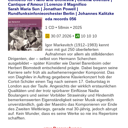
Cantique d'Amour | Lorenzo il Magnifico
Sarah Maria Sun | Jonathan Powell |
Rundfunksinfonieorchester Berlin | Johannes Kalitzke
eda records 056
1 CD • 58min • 2025
30.07.2026
•
10 10 10
Igor Markevitch (1912–1983) kennt
man mit gut 250 überlieferten
Aufnahmen vor allem als stilbildenden
Dirigenten, der – selbst von Hermann Scherchen
ausgebildet – später Künstler wie Daniel Barenboim oder
Herbert Blomstedt entscheidend prägte. Dabei begann seine
Karriere sehr früh als aufsehenerregender Komponist. Das
von Diaghilev in Auftrag gegebene Klavierkonzert hob der
Cortot-Schüler einen Tag nach seinem 17. Geburtstag in
London aus der Taufe. Angesichts der wirklich erstaunlichen
Qualitäten und der trotz spürbarer Einflüsse Nadia
Boulangers und seiner Vorbilder Strawinsky und Hindemith
bemerkenswerten Eigenständigkeit seiner Musik eigentlich
unverständlich, gab der Maestro das Komponieren vor Ende
des Zweiten Weltkriegs, gerade mal 30-jährig, jedoch abrupt
auf. Kein Wunder, dass es seine Werke so nie ins Repertoire
schafften.