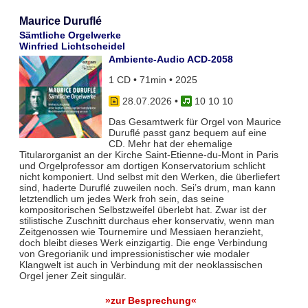
Maurice Duruflé
Sämtliche Orgelwerke
Winfried Lichtscheidel
Ambiente-Audio ACD-2058
1 CD • 71min • 2025
28.07.2026
•
10 10 10
Das Gesamtwerk für Orgel von Maurice
Duruflé passt ganz bequem auf eine
CD. Mehr hat der ehemalige
Titularorganist an der Kirche Saint-Etienne-du-Mont in Paris
und Orgelprofessor am dortigen Konservatorium schlicht
nicht komponiert. Und selbst mit den Werken, die überliefert
sind, haderte Duruflé zuweilen noch. Sei’s drum, man kann
letztendlich um jedes Werk froh sein, das seine
kompositorischen Selbstzweifel überlebt hat. Zwar ist der
stilistische Zuschnitt durchaus eher konservativ, wenn man
Zeitgenossen wie Tournemire und Messiaen heranzieht,
doch bleibt dieses Werk einzigartig. Die enge Verbindung
von Gregorianik und impressionistischer wie modaler
Klangwelt ist auch in Verbindung mit der neoklassischen
Orgel jener Zeit singulär.
»zur Besprechung«