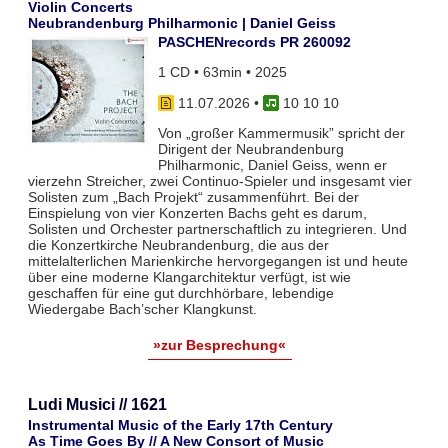
Violin Concerts
Neubrandenburg Philharmonic | Daniel Geiss
PASCHENrecords PR 260092
1 CD • 63min • 2025
11.07.2026
•
10 10 10
Von „großer Kammermusik” spricht der
Dirigent der Neubrandenburg
Philharmonic, Daniel Geiss, wenn er
vierzehn Streicher, zwei Continuo-Spieler und insgesamt vier
Solisten zum „Bach Projekt“ zusammenführt. Bei der
Einspielung von vier Konzerten Bachs geht es darum,
Solisten und Orchester partnerschaftlich zu integrieren. Und
die Konzertkirche Neubrandenburg, die aus der
mittelalterlichen Marienkirche hervorgegangen ist und heute
über eine moderne Klangarchitektur verfügt, ist wie
geschaffen für eine gut durchhörbare, lebendige
Wiedergabe Bach’scher Klangkunst.
»zur Besprechung«
Ludi Musici // 1621
Instrumental Music of the Early 17th Century
As Time Goes By // A New Consort of Music