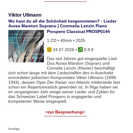
Viktor Ullmann
Wo hast du all die Schönheit hergenommen? - Lieder
Aurea Marston Soprano | Conrnelia Lenzin Piano
Prospero Classical PROSP0144
1 CD • 40min • 2025
24.07.2026
•
8 8 8
Das seit Jahren gut eingespielte Lied-
Duo Aurea Marston (Sopran) und
Cornelia Lenzin (Klavier) beschäftigt
sich schon lange mit dem Liedschaffen des in Auschwitz
ermordeten jüdischen Komponisten Viktor Ullmann (1898-
1944), dessen Oper
Der Kaiser von Atlantis
mittlerweile fast
schon ein Repertoirestück geworden ist. In Riga haben sie
im vergangenen Jahr einige seiner Lieder und Zyklen für
das Schweizer Label Prospero in engagierter und
kompetenter Weise eingespielt.
»zur Besprechung«
Anzeige