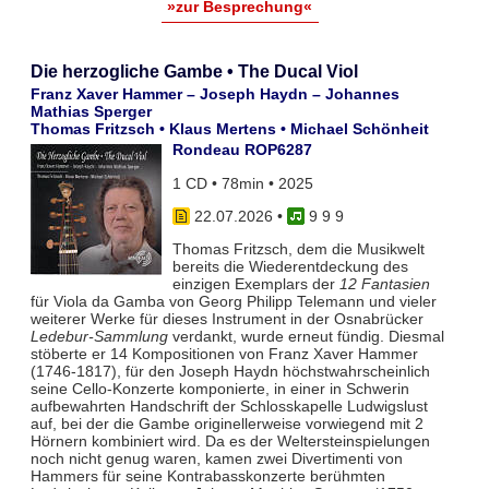
»zur Besprechung«
Die herzogliche Gambe • The Ducal Viol
Franz Xaver Hammer – Joseph Haydn – Johannes
Mathias Sperger
Thomas Fritzsch • Klaus Mertens • Michael Schönheit
Rondeau ROP6287
1 CD • 78min • 2025
22.07.2026
•
9 9 9
Thomas Fritzsch, dem die Musikwelt
bereits die Wiederentdeckung des
einzigen Exemplars der
12 Fantasien
für Viola da Gamba von Georg Philipp Telemann und vieler
weiterer Werke für dieses Instrument in der Osnabrücker
Ledebur-Sammlung
verdankt, wurde erneut fündig. Diesmal
stöberte er 14 Kompositionen von Franz Xaver Hammer
(1746-1817), für den Joseph Haydn höchstwahrscheinlich
seine Cello-Konzerte komponierte, in einer in Schwerin
aufbewahrten Handschrift der Schlosskapelle Ludwigslust
auf, bei der die Gambe originellerweise vorwiegend mit 2
Hörnern kombiniert wird. Da es der Weltersteinspielungen
noch nicht genug waren, kamen zwei Divertimenti von
Hammers für seine Kontrabasskonzerte berühmten