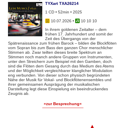
TYXart TXA26214
1 CD • 52min • 2025
10.07.2026
•
10 10 10
In ihrem goldenen Zeitalter – dem
frühen 17. Jahrhundert und somit der
Zeit des Übergangs von der
Spätrenaissance zum frühen Barock – bilden die Blockflöten
vom Sopran bis zum Bass den ganzen Chor menschlicher
Stimmen ab. Zwar teil­ten dieses breite Spektrum an
Stimmen noch manch andere Gruppen von Instrumenten,
unter den Streichern zum Bei­spiel mit den Gamben, doch
sind die Flöten dem Gesang durch das Medium des Atems
und der Möglichkeit vergleich­barer klanglicher Modulation
eng verbunden. Von dieser schon physisch begründeten
Nähe der Musik für Vokal- und Blockflö­tenensembles und
ihrer gemeinsamen Ausprägung der musikalischen
Darstellung legt diese Einspielung ein beeindruckendes
Zeugnis ab.
»zur Besprechung«
▲