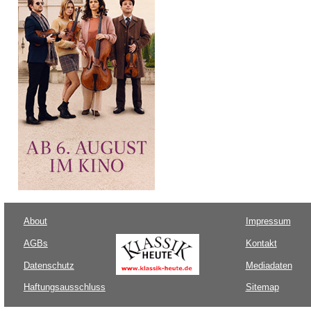
About
Impressum
AGBs
Kontakt
Datenschutz
Mediadaten
Haftungsausschluss
Sitemap