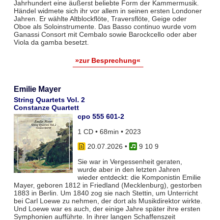
Jahrhundert eine äußerst beliebte Form der Kammermusik.
Händel widmete sich ihr vor allem in seinen ersten Londoner
Jahren. Er wählte Altblockflöte, Traversflöte, Geige oder
Oboe als Soloinstrumente. Das Basso continuo wurde vom
Ganassi Consort mit Cembalo sowie Barockcello oder aber
Viola da gamba besetzt.
»zur Besprechung«
Emilie Mayer
String Quartets Vol. 2
Constanze Quartett
cpo 555 601-2
1 CD • 68min • 2023
20.07.2026
•
9 10 9
Sie war in Vergessenheit geraten,
wurde aber in den letzten Jahren
wieder entdeckt: die Komponistin Emilie
Mayer, geboren 1812 in Friedland (Mecklenburg), gestorben
1883 in Berlin. Um 1840 zog sie nach Stettin, um Unterricht
bei Carl Loewe zu nehmen, der dort als Musikdirektor wirkte.
Und Loewe war es auch, der einige Jahre später ihre ersten
Symphonien aufführte. In ihrer langen Schaffenszeit