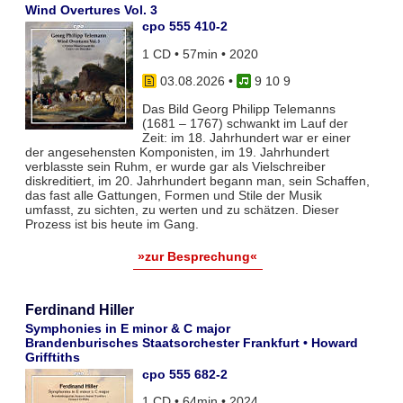
Wind Overtures Vol. 3
cpo 555 410-2
1 CD • 57min • 2020
03.08.2026
•
9 10 9
Das Bild Georg Philipp Telemanns
(1681 – 1767) schwankt im Lauf der
Zeit: im 18. Jahrhundert war er einer
der angesehensten Komponisten, im 19. Jahrhundert
verblasste sein Ruhm, er wurde gar als Vielschreiber
diskreditiert, im 20. Jahrhundert begann man, sein Schaffen,
das fast alle Gattungen, Formen und Stile der Musik
umfasst, zu sichten, zu werten und zu schätzen. Dieser
Prozess ist bis heute im Gang.
»zur Besprechung«
Ferdinand Hiller
Symphonies in E minor & C major
Brandenburisches Staatsorchester Frankfurt • Howard
Grifftiths
cpo 555 682-2
1 CD • 64min • 2024