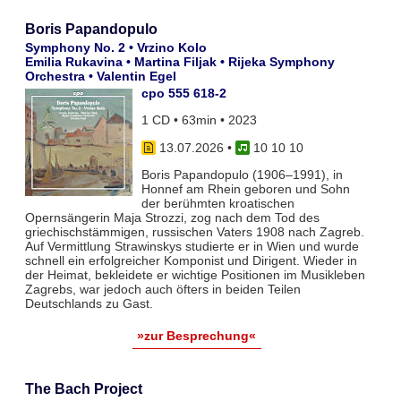
Boris Papandopulo
Symphony No. 2 • Vrzino Kolo
Emilia Rukavina • Martina Filjak • Rijeka Symphony
Orchestra • Valentin Egel
cpo 555 618-2
1 CD • 63min • 2023
13.07.2026
•
10 10 10
Boris Papandopulo (1906–1991), in
Honnef am Rhein geboren und Sohn
der berühmten kroatischen
Opernsängerin Maja Strozzi, zog nach dem Tod des
griechischstämmigen, russischen Vaters 1908 nach Zagreb.
Auf Vermittlung Strawinskys studierte er in Wien und wurde
schnell ein erfolgreicher Komponist und Dirigent. Wieder in
der Heimat, bekleidete er wichtige Positionen im Musikleben
Zagrebs, war jedoch auch öfters in beiden Teilen
Deutschlands zu Gast.
»zur Besprechung«
The Bach Project