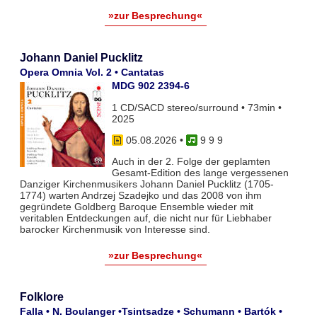
»zur Besprechung«
Johann Daniel Pucklitz
Opera Omnia Vol. 2 • Cantatas
MDG 902 2394-6
1 CD/SACD stereo/surround • 73min •
2025
05.08.2026
•
9 9 9
Auch in der 2. Folge der geplamten
Gesamt-Edition des lange vergessenen
Danziger Kirchenmusikers Johann Daniel Pucklitz (1705-
1774) warten Andrzej Szadejko und das 2008 von ihm
gegründete Goldberg Baroque Ensemble wieder mit
veritablen Entdeckungen auf, die nicht nur für Liebhaber
barocker Kirchenmusik von Interesse sind.
»zur Besprechung«
Folklore
Falla • N. Boulanger •Tsintsadze • Schumann • Bartók •