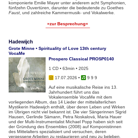
komponierte Emilie Mayer unter anderem acht Symphonien,
fünfzehn Ouvertüren, darunter die bedeutende zu Goethes
Faust
, und zahlreiche Kammermusik- und Vokalwerke.
»zur Besprechung«
Hadewijch
Grote Minne • Spirituality of Love 13th century
VocaMe
Prospero Classical PROSP0140
1 CD • 63min • 2025
17.07.2026
•
9 9 9
Auf eine musikalische Reise ins 13.
Jahrhundert führt uns das
Vokalensemble VocaMe mit dem
vorliegenden Album, das 14 Lieder der mittelalterlichen
Mystikerin Hadewijch enthält, über deren Leben und Wirken
im Übrigen nicht viel bekannt ist. Die vier Sängerinnen Sigrid
Hausen, Gerlinde Sämann, Petra Noskalová, Maria Hauer
und der Multi-Instrumentalist Michael Popp haben sich seit
der Gründung des Ensembles (2008) auf Komponistinnen
des Mittelalters spezialisiert und versuchen, deren
vergessene Arbeiten zu restaurieren und neu zu beleben.