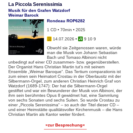
La Piccola Serenissimia
Musik für den Grafen Watzdorf
Weimar Barock
Rondeau ROP6282
1 CD • 70min • 2025
14.07.2026
•
9 10 9
Obwohl sie Zeitgenossen waren, würde
man die Musik von Johann Sebastian
Bach und Tomaso Albinoni nicht
unbedingt auf einer CD zusammen- bzw. gegenüberstellen.
Der Organist Hans Christian Martin tut’s mit seinem
Ensemble „Weimar Baroque“. Das Tertium comparationis ist
zum einen sein Heimatort Crostau in der Oberlausitz mit der
Silbermann-Orgel, zum anderen Christian Heinrich Graf von
Watzdorf (1689-1747): Der hat die Silbermann-Orgel
gestiftet und war ein Bewunderer der Musik von Albinoni, der
ihm sein berühmtes Opus 8 gewidmet hat, eine Sammlung
von sechs Sonaten und sechs Suiten. So wurde Crostau zu
einer „Piccola Serenissima“ – so auch der Titel dieser CD –
und einer Heimstätte qualitätsvoller Kirchenmusik – die Hans
Christian Martin als Kantor weiter fördert.
»zur Besprechung«