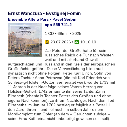
Ernst Wanczura • Evstignej Fomin
Ensemble Altera Pars • Pavel Serbin
cpo 555 741-2
1 CD • 69min • 2025
23.07.2026
•
10 10 10
Zar Peter der Große hatte für sein
russisches Reich die Tür nach Westen
weit und mit allerhand Gewalt
aufgeschlagen und Russland in den Kreis der europäischen
Großmächte geführt. Diese Verwestlichung blieb auch
dynastisch nicht ohne Folgen: Peter Karl Ulrich, Sohn von
Peters Tochter Anna Petrowna (die mit Karl Friedrich von
Schleswig-Holstein-Gottorf verheiratet war), wurde 1739 mit
11 Jahren in der Nachfolge seines Vaters Herzog von
Holstein-Gottorf; 1742 ernannte ihn seine Tante, Zarin
Elisabeth (ebenfalls Tochter Peters des Großen und ohne
eigene Nachkommen), zu ihrem Nachfolger. Nach dem Tod
Elisabeths im Januar 1762 bestieg er folglich als Peter III.
den Zarenthron – und fiel noch im selben Jahr einem
Mordkomplott zum Opfer (an dem – Gerüchten zufolge –
seine Frau Katharina nicht unbeteiligt gewesen sein soll).