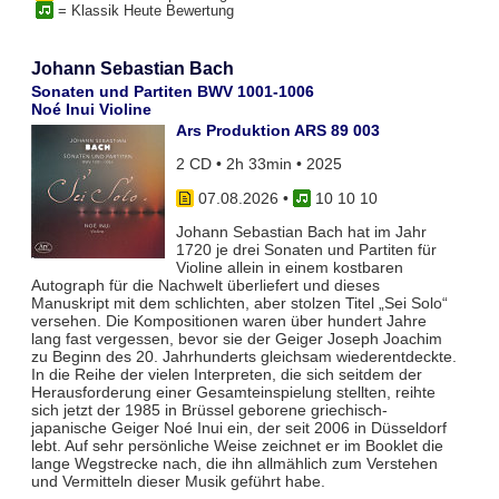
= Klassik Heute Bewertung
Johann Sebastian Bach
Sonaten und Partiten BWV 1001-1006
Noé Inui Violine
Ars Produktion ARS 89 003
2 CD • 2h 33min • 2025
07.08.2026
•
10 10 10
Johann Sebastian Bach hat im Jahr
1720 je drei Sonaten und Partiten für
Violine allein in einem kostbaren
Autograph für die Nachwelt überliefert und dieses
Manuskript mit dem schlichten, aber stolzen Titel „Sei Solo“
versehen. Die Kompositionen waren über hundert Jahre
lang fast vergessen, bevor sie der Geiger Joseph Joachim
zu Beginn des 20. Jahrhunderts gleichsam wiederentdeckte.
In die Reihe der vielen Interpreten, die sich seitdem der
Herausforderung einer Gesamteinspielung stellten, reihte
sich jetzt der 1985 in Brüssel geborene griechisch-
japanische Geiger Noé Inui ein, der seit 2006 in Düsseldorf
lebt. Auf sehr persönliche Weise zeichnet er im Booklet die
lange Wegstrecke nach, die ihn allmählich zum Verstehen
und Vermitteln dieser Musik geführt habe.