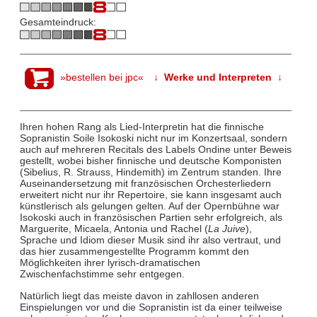
Gesamteindruck:
»bestellen bei jpc«
↓ Werke und Interpreten ↓
Ihren hohen Rang als Lied-Interpretin hat die finnische
Sopranistin Soile Isokoski nicht nur im Konzertsaal, sondern
auch auf mehreren Recitals des Labels Ondine unter Beweis
gestellt, wobei bisher finnische und deutsche Komponisten
(Sibelius, R. Strauss, Hindemith) im Zentrum standen. Ihre
Auseinandersetzung mit französischen Orchesterliedern
erweitert nicht nur ihr Repertoire, sie kann insgesamt auch
künstlerisch als gelungen gelten. Auf der Opernbühne war
Isokoski auch in französischen Partien sehr erfolgreich, als
Marguerite, Micaela, Antonia und Rachel (
La Juive
),
Sprache und Idiom dieser Musik sind ihr also vertraut, und
das hier zusammengestellte Programm kommt den
Möglichkeiten ihrer lyrisch-dramatischen
Zwischenfachstimme sehr entgegen.
Natürlich liegt das meiste davon in zahllosen anderen
Einspielungen vor und die Sopranistin ist da einer teilweise