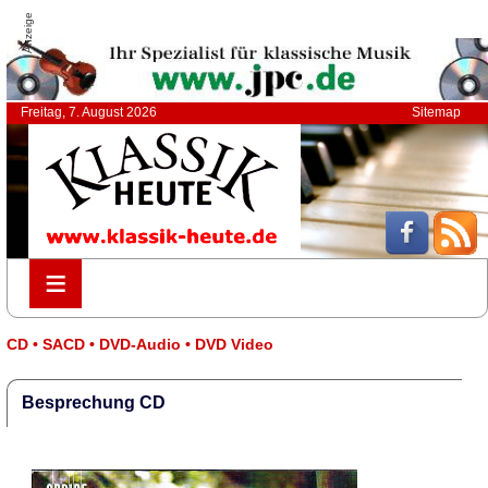
Anzeige
Freitag, 7. August 2026
Sitemap
≡
≡
CD • SACD • DVD-Audio • DVD Video
Besprechung CD