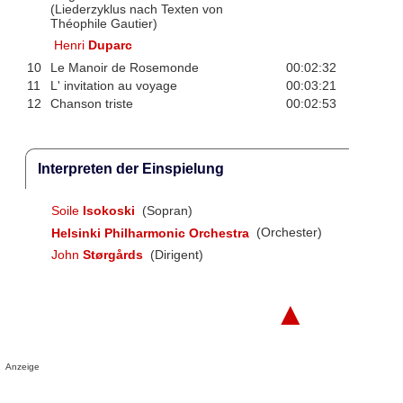
(Liederzyklus nach Texten von
Théophile Gautier)
Henri
Duparc
10
Le Manoir de Rosemonde
00:02:32
11
L' invitation au voyage
00:03:21
12
Chanson triste
00:02:53
Interpreten der Einspielung
Soile
Isokoski
(Sopran)
Helsinki Philharmonic Orchestra
(Orchester)
John
Størgårds
(Dirigent)
▲
Anzeige