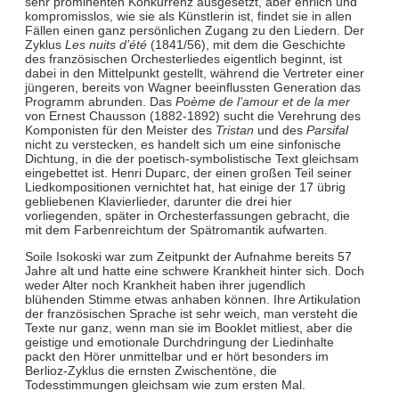
sehr prominenten Konkurrenz ausgesetzt, aber ehrlich und
kompromisslos, wie sie als Künstlerin ist, findet sie in allen
Fällen einen ganz persönlichen Zugang zu den Liedern. Der
Zyklus
Les nuits d’été
(1841/56), mit dem die Geschichte
des französischen Orchesterliedes eigentlich beginnt, ist
dabei in den Mittelpunkt gestellt, während die Vertreter einer
jüngeren, bereits von Wagner beeinflussten Generation das
Programm abrunden. Das
Poème de l’amour et de la mer
von Ernest Chausson (1882-1892) sucht die Verehrung des
Komponisten für den Meister des
Tristan
und des
Parsifal
nicht zu verstecken, es handelt sich um eine sinfonische
Dichtung, in die der poetisch-symbolistische Text gleichsam
eingebettet ist. Henri Duparc, der einen großen Teil seiner
Liedkompositionen vernichtet hat, hat einige der 17 übrig
gebliebenen Klavierlieder, darunter die drei hier
vorliegenden, später in Orchesterfassungen gebracht, die
mit dem Farbenreichtum der Spätromantik aufwarten.
Soile Isokoski war zum Zeitpunkt der Aufnahme bereits 57
Jahre alt und hatte eine schwere Krankheit hinter sich. Doch
weder Alter noch Krankheit haben ihrer jugendlich
blühenden Stimme etwas anhaben können. Ihre Artikulation
der französischen Sprache ist sehr weich, man versteht die
Texte nur ganz, wenn man sie im Booklet mitliest, aber die
geistige und emotionale Durchdringung der Liedinhalte
packt den Hörer unmittelbar und er hört besonders im
Berlioz-Zyklus die ernsten Zwischentöne, die
Todesstimmungen gleichsam wie zum ersten Mal.