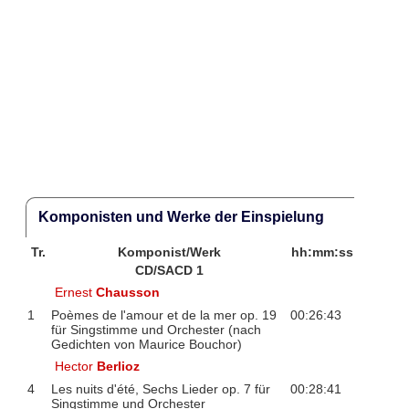
Komponisten und Werke der Einspielung
Tr.
Komponist/Werk
hh:mm:ss
CD/SACD 1
Ernest
Chausson
1
Poèmes de l'amour et de la mer op. 19
00:26:43
für Singstimme und Orchester (nach
Gedichten von Maurice Bouchor)
Hector
Berlioz
4
Les nuits d'été, Sechs Lieder op. 7 für
00:28:41
Singstimme und Orchester