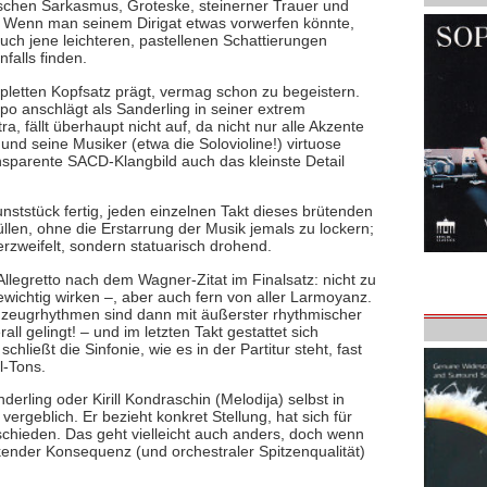
ischen Sarkasmus, Groteske, steinerner Trauer und
. Wenn man seinem Dirigat etwas vorwerfen könnte,
uch jene leichteren, pastellenen Schattierungen
alls finden.
pletten Kopfsatz prägt, vermag schon zu begeistern.
o anschlägt als Sanderling in seiner extrem
 fällt überhaupt nicht auf, da nicht nur alle Akzente
und seine Musiker (etwa die Solovioline!) virtuose
sparente SACD-Klangbild auch das kleinste Detail
nststück fertig, jeden einzelnen Takt dieses brütenden
llen, ohne die Erstarrung der Musik jemals zu lockern;
erzweifelt, sondern statuarisch drohend.
legretto nach dem Wagner-Zitat im Finalsatz: nicht zu
gewichtig wirken –, aber auch fern von aller Larmoyanz.
gzeugrhythmen sind dann mit äußerster rhythmischer
ll gelingt! – und im letzten Takt gestattet sich
ließt die Sinfonie, wie es in der Partitur steht, fast
l-Tons.
erling oder Kirill Kondraschin (Melodija) selbst in
ergeblich. Er bezieht konkret Stellung, hat sich für
schieden. Das geht vielleicht auch anders, doch wenn
ckender Konsequenz (und orchestraler Spitzenqualität)