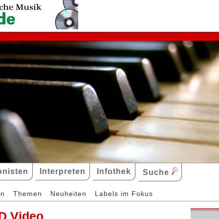
nisten
Interpreten
Infothek
Suche
en
Themen
Neuheiten
Labels im Fokus
D Video