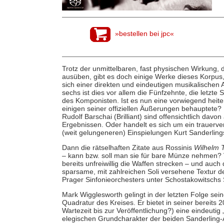
»bestellen bei jpc«
Trotz der unmittelbaren, fast physischen Wirkung, 
ausüben, gibt es doch einige Werke dieses Korpus
sich einer direkten und eindeutigen musikalische
sechs ist dies vor allem die Fünfzehnte, die letzte 
des Komponisten. Ist es nun eine vorwiegend heite
einigen seiner offiziellen Äußerungen behauptete?
Rudolf Barschai (Brilliant) sind offensichtlich d
Ergebnissen. Oder handelt es sich um ein trauer
(weit gelungeneren) Einspielungen Kurt Sanderli
Dann die rätselhaften Zitate aus Rossinis
Wilhelm T
– kann bzw. soll man sie für bare Münze nehmen? 
bereits unfreiwillig die Waffen strecken – und auc
sparsame, mit zahlreichen Soli versehene Textur d
Prager Sinfonieorchesters unter Schostakowitsch
Mark Wigglesworth gelingt in der letzten Folge sei
Quadratur des Kreises. Er bietet in seiner bereits
Wartezeit bis zur Veröffentlichung?) eine eindeutig
elegischen Grundcharakter der beiden Sanderling-