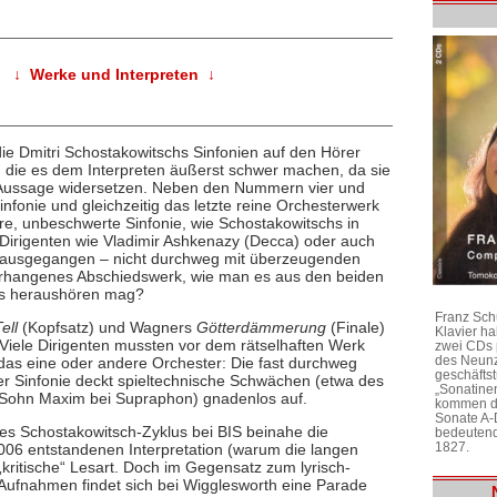
↓ Werke und Interpreten ↓
die Dmitri Schostakowitschs Sinfonien auf den Hörer
, die es dem Interpreten äußerst schwer machen, da sie
n Aussage widersetzen. Neben den Nummern vier und
Sinfonie und gleichzeitig das letzte reine Orchesterwerk
re, unbeschwerte Sinfonie, wie Schostakowitschs in
 Dirigenten wie Vladimir Ashkenazy (Decca) oder auch
avon ausgegangen – nicht durchweg mit überzeugenden
verhangenes Abschiedswerk, wie man es aus den beiden
ngs heraushören mag?
Franz Sch
ell
(Kopfsatz) und Wagners
Götterdämmerung
(Finale)
Klavier h
Viele Dirigenten mussten vor dem rätselhaften Werk
zwei CDs 
des Neunz
h das eine oder andere Orchester: Die fast durchweg
geschäftst
er Sinfonie deckt spieltechnische Schwächen (etwa des
„Sonatine
s Sohn Maxim bei Supraphon) gnadenlos auf.
kommen di
Sonate A-
nes Schostakowitsch-Zyklus bei BIS beinahe die
bedeutend
1827.
 2006 entstandenen Interpretation (warum die langen
 „kritische“ Lesart. Doch im Gegensatz zum lyrisch-
Aufnahmen findet sich bei Wigglesworth eine Parade