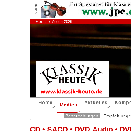
Anzeige
Freitag, 7. August 2026
Home
Aktuelles
Kompo
Medien
Besprechungen
Empfehlung
CD • SACD • DVD-Audio • DV