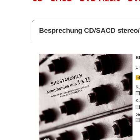
Besprechung CD/SACD stereo/
B
1 
Kü
Kl
G