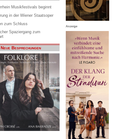
rrhein Musikfestivals beginnt
rung in der Wiener Staatsoper
en zum Schluss
Anzeige
scher Spaziergang zum
rt
Neue Besprechungen