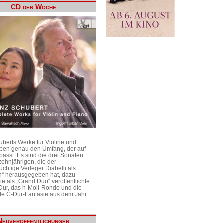
CD der Woche
uberts Werke für Violine und
aben genau den Umfang, der auf
passt. Es sind die drei Sonaten
ehnjährigen, die der
üchtige Verleger Diabelli als
n“ herausgegeben hat, dazu
e als „Grand Duo“ veröffentlichte
Dur, das h-Moll-Rondo und die
e C-Dur-Fantasie aus dem Jahr
Neuveröffentlichungen