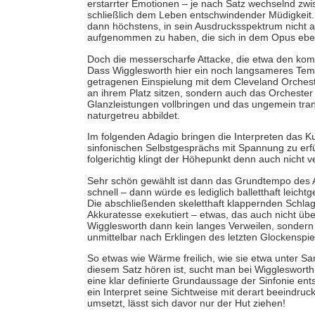
erstarrter Emotionen – je nach Satz wechselnd zw
schließlich dem Leben entschwindender Müdigkeit
dann höchstens, in sein Ausdrucksspektrum nicht a
aufgenommen zu haben, die sich in dem Opus ebenf
Doch die messerscharfe Attacke, die etwa den kom
Dass Wigglesworth hier ein noch langsameres Temp
getragenen Einspielung mit dem Cleveland Orchestra,
an ihrem Platz sitzen, sondern auch das Orchester 
Glanzleistungen vollbringen und das ungemein tran
naturgetreu abbildet.
Im folgenden Adagio bringen die Interpreten das Ku
sinfonischen Selbstgesprächs mit Spannung zu erfü
folgerichtig klingt der Höhepunkt denn auch nicht v
Sehr schön gewählt ist dann das Grundtempo des Al
schnell – dann würde es lediglich balletthaft leicht
Die abschließenden skeletthaft klappernden Schla
Akkuratesse exekutiert – etwas, das auch nicht übera
Wigglesworth dann kein langes Verweilen, sondern sch
unmittelbar nach Erklingen des letzten Glockenspie
So etwas wie Wärme freilich, wie sie etwa unter Sand
diesem Satz hören ist, sucht man bei Wigglesworth v
eine klar definierte Grundaussage der Sinfonie ent
ein Interpret seine Sichtweise mit derart beeindru
umsetzt, lässt sich davor nur der Hut ziehen!