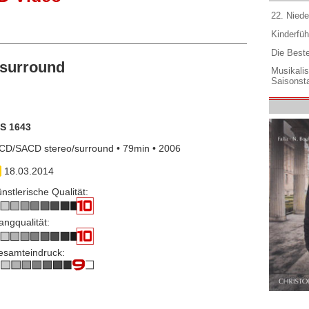
22. Niede
Kinderfüh
Die Best
surround
Musikali
Saisonsta
IS 1643
CD/SACD stereo/surround • 79min • 2006
18.03.2014
nstlerische Qualität:
angqualität:
esamteindruck: