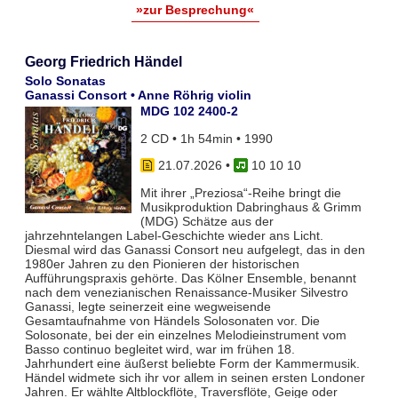
»zur Besprechung«
Georg Friedrich Händel
Solo Sonatas
Ganassi Consort • Anne Röhrig violin
MDG 102 2400-2
2 CD • 1h 54min • 1990
21.07.2026
•
10 10 10
Mit ihrer „Preziosa“-Reihe bringt die
Musikproduktion Dabringhaus & Grimm
(MDG) Schätze aus der
jahrzehntelangen Label-Geschichte wieder ans Licht.
Diesmal wird das Ganassi Consort neu aufgelegt, das in den
1980er Jahren zu den Pionieren der historischen
Aufführungspraxis gehörte. Das Kölner Ensemble, benannt
nach dem venezianischen Renaissance-Musiker Silvestro
Ganassi, legte seinerzeit eine wegweisende
Gesamtaufnahme von Händels Solosonaten vor. Die
Solosonate, bei der ein einzelnes Melodieinstrument vom
Basso continuo begleitet wird, war im frühen 18.
Jahrhundert eine äußerst beliebte Form der Kammermusik.
Händel widmete sich ihr vor allem in seinen ersten Londoner
Jahren. Er wählte Altblockflöte, Traversflöte, Geige oder