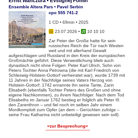
Ernst Wanczura • Evstignej Fomin
Ensemble Altera Pars • Pavel Serbin
cpo 555 741-2
1 CD • 69min • 2025
23.07.2026
•
10 10 10
Zar Peter der Große hatte für sein
russisches Reich die Tür nach Westen
weit und mit allerhand Gewalt
aufgeschlagen und Russland in den Kreis der europäischen
Großmächte geführt. Diese Verwestlichung blieb auch
dynastisch nicht ohne Folgen: Peter Karl Ulrich, Sohn von
Peters Tochter Anna Petrowna (die mit Karl Friedrich von
Schleswig-Holstein-Gottorf verheiratet war), wurde 1739 mit
11 Jahren in der Nachfolge seines Vaters Herzog von
Holstein-Gottorf; 1742 ernannte ihn seine Tante, Zarin
Elisabeth (ebenfalls Tochter Peters des Großen und ohne
eigene Nachkommen), zu ihrem Nachfolger. Nach dem Tod
Elisabeths im Januar 1762 bestieg er folglich als Peter III.
den Zarenthron – und fiel noch im selben Jahr einem
Mordkomplott zum Opfer (an dem – Gerüchten zufolge –
seine Frau Katharina nicht unbeteiligt gewesen sein soll).
»zur Besprechung«