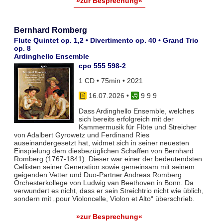
»zur Besprechung«
Bernhard Romberg
Flute Quintet op. 1,2 • Divertimento op. 40 • Grand Trio
op. 8
Ardinghello Ensemble
cpo 555 598-2
1 CD • 75min • 2021
16.07.2026
•
9 9 9
Dass Ardinghello Ensemble, welches
sich bereits erfolgreich mit der
Kammermusik für Flöte und Streicher
von Adalbert Gyrowetz und Ferdinand Ries
auseinandergesetzt hat, widmet sich in seiner neuesten
Einspielung dem diesbezüglichen Schaffen von Bernhard
Romberg (1767-1841). Dieser war einer der bedeutendsten
Cellisten seiner Generation sowie gemeinsam mit seinem
geigenden Vetter und Duo-Partner Andreas Romberg
Orchesterkollege von Ludwig van Beethoven in Bonn. Da
verwundert es nicht, dass er sein Streichtrio nicht wie üblich,
sondern mit „pour Violoncelle, Violon et Alto“ überschrieb.
»zur Besprechung«