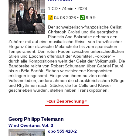
1 CD • 74min • 2024
04.08.2026
•
9 9 9
Der schweizerisch-französische Cellist
Christoph Croisé und die georgische
Pianistin Ana Bakradze nehmen den
Zuhörer mit auf eine musikalische Reise: von französischer
Eleganz über slawische Melancholie bis zum spanischen
Temperament. Den roten Faden zwischen unterschiedlichen
Stilen und Epochen offenbart der Albumtitel „Folklore“ –
durch alle Kompositionen weht der Geist der Volksmusik. Die
Bandbreite reicht von Robert Schumann über Gabriel Fauré
bis zu Béla Bartók. Sieben verschiedene Komponisten
erklingen insgesamt. Einige von ihnen nutzten echte
Volksmelodien; andere ahmen die charakteristischen Klänge
und Rhythmen nach. Stücke, die für Cello und Klavier
geschrieben wurden, stehen neben Transkriptionen.
»zur Besprechung«
Georg Philipp Telemann
Wind Overtures Vol. 3
cpo 555 410-2