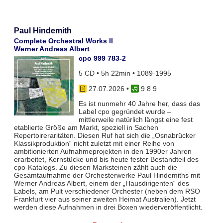
Paul Hindemith
Complete Orchestral Works II
Werner Andreas Albert
cpo 999 783-2
5 CD • 5h 22min • 1089-1995
27.07.2026
•
9 8 9
Es ist nunmehr 40 Jahre her, dass das
Label cpo gegründet wurde –
mittlerweile natürlich längst eine fest
etablierte Größe am Markt, speziell in Sachen
Repertoireraritäten. Diesen Ruf hat sich die „Osnabrücker
Klassikproduktion“ nicht zuletzt mit einer Reihe von
ambitionierten Aufnahmeprojekten in den 1990er Jahren
erarbeitet, Kernstücke und bis heute fester Bestandteil des
cpo-Katalogs. Zu diesen Marksteinen zählt auch die
Gesamtaufnahme der Orchesterwerke Paul Hindemiths mit
Werner Andreas Albert, einem der „Hausdirigenten“ des
Labels, am Pult verschiedener Orchester (neben dem RSO
Frankfurt vier aus seiner zweiten Heimat Australien). Jetzt
werden diese Aufnahmen in drei Boxen wiederveröffentlicht.