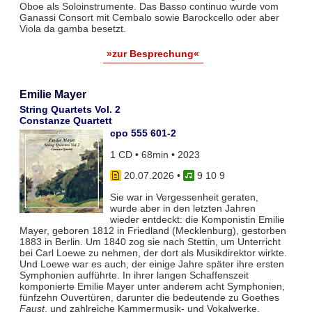
Oboe als Soloinstrumente. Das Basso continuo wurde vom
Ganassi Consort mit Cembalo sowie Barockcello oder aber
Viola da gamba besetzt.
»zur Besprechung«
Emilie Mayer
String Quartets Vol. 2
Constanze Quartett
cpo 555 601-2
1 CD • 68min • 2023
20.07.2026
•
9 10 9
Sie war in Vergessenheit geraten,
wurde aber in den letzten Jahren
wieder entdeckt: die Komponistin Emilie
Mayer, geboren 1812 in Friedland (Mecklenburg), gestorben
1883 in Berlin. Um 1840 zog sie nach Stettin, um Unterricht
bei Carl Loewe zu nehmen, der dort als Musikdirektor wirkte.
Und Loewe war es auch, der einige Jahre später ihre ersten
Symphonien aufführte. In ihrer langen Schaffenszeit
komponierte Emilie Mayer unter anderem acht Symphonien,
fünfzehn Ouvertüren, darunter die bedeutende zu Goethes
Faust
, und zahlreiche Kammermusik- und Vokalwerke.