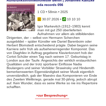
Rundfunksinfonieorchester Berlin | Johannes Kalitzke
eda records 056
1 CD • 58min • 2025
30.07.2026
•
10 10 10
Igor Markevitch (1912–1983) kennt
man mit gut 250 überlieferten
Aufnahmen vor allem als stilbildenden
Dirigenten, der – selbst von Hermann Scherchen
ausgebildet – später Künstler wie Daniel Barenboim oder
Herbert Blomstedt entscheidend prägte. Dabei begann seine
Karriere sehr früh als aufsehenerregender Komponist. Das
von Diaghilev in Auftrag gegebene Klavierkonzert hob der
Cortot-Schüler einen Tag nach seinem 17. Geburtstag in
London aus der Taufe. Angesichts der wirklich erstaunlichen
Qualitäten und der trotz spürbarer Einflüsse Nadia
Boulangers und seiner Vorbilder Strawinsky und Hindemith
bemerkenswerten Eigenständigkeit seiner Musik eigentlich
unverständlich, gab der Maestro das Komponieren vor Ende
des Zweiten Weltkriegs, gerade mal 30-jährig, jedoch abrupt
auf. Kein Wunder, dass es seine Werke so nie ins Repertoire
schafften.
»zur Besprechung«