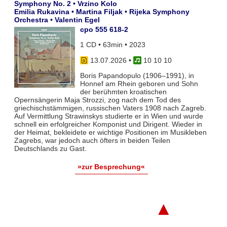
Symphony No. 2 • Vrzino Kolo
Emilia Rukavina • Martina Filjak • Rijeka Symphony
Orchestra • Valentin Egel
cpo 555 618-2
1 CD • 63min • 2023
13.07.2026
•
10 10 10
Boris Papandopulo (1906–1991), in
Honnef am Rhein geboren und Sohn
der berühmten kroatischen
Opernsängerin Maja Strozzi, zog nach dem Tod des
griechischstämmigen, russischen Vaters 1908 nach Zagreb.
Auf Vermittlung Strawinskys studierte er in Wien und wurde
schnell ein erfolgreicher Komponist und Dirigent. Wieder in
der Heimat, bekleidete er wichtige Positionen im Musikleben
Zagrebs, war jedoch auch öfters in beiden Teilen
Deutschlands zu Gast.
»zur Besprechung«
▲