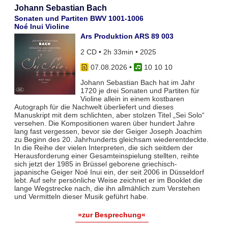
Johann Sebastian Bach
Sonaten und Partiten BWV 1001-1006
Noé Inui Violine
Ars Produktion ARS 89 003
2 CD • 2h 33min • 2025
07.08.2026
•
10 10 10
Johann Sebastian Bach hat im Jahr
1720 je drei Sonaten und Partiten für
Violine allein in einem kostbaren
Autograph für die Nachwelt überliefert und dieses
Manuskript mit dem schlichten, aber stolzen Titel „Sei Solo“
versehen. Die Kompositionen waren über hundert Jahre
lang fast vergessen, bevor sie der Geiger Joseph Joachim
zu Beginn des 20. Jahrhunderts gleichsam wiederentdeckte.
In die Reihe der vielen Interpreten, die sich seitdem der
Herausforderung einer Gesamteinspielung stellten, reihte
sich jetzt der 1985 in Brüssel geborene griechisch-
japanische Geiger Noé Inui ein, der seit 2006 in Düsseldorf
lebt. Auf sehr persönliche Weise zeichnet er im Booklet die
lange Wegstrecke nach, die ihn allmählich zum Verstehen
und Vermitteln dieser Musik geführt habe.
»zur Besprechung«