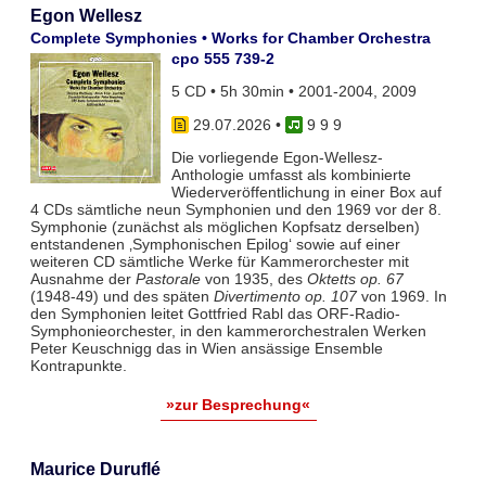
Egon Wellesz
Complete Symphonies • Works for Chamber Orchestra
cpo 555 739-2
5 CD • 5h 30min • 2001-2004, 2009
29.07.2026
•
9 9 9
Die vorliegende Egon-Wellesz-
Anthologie umfasst als kombinierte
Wiederveröffentlichung in einer Box auf
4 CDs sämtliche neun Symphonien und den 1969 vor der 8.
Symphonie (zunächst als möglichen Kopfsatz derselben)
entstandenen ‚Symphonischen Epilog‘ sowie auf einer
weiteren CD sämtliche Werke für Kammerorchester mit
Ausnahme der
Pastorale
von 1935, des
Oktetts op. 67
(1948-49) und des späten
Divertimento op. 107
von 1969. In
den Symphonien leitet Gottfried Rabl das ORF-Radio-
Symphonieorchester, in den kammerorchestralen Werken
Peter Keuschnigg das in Wien ansässige Ensemble
Kontrapunkte.
»zur Besprechung«
Maurice Duruflé