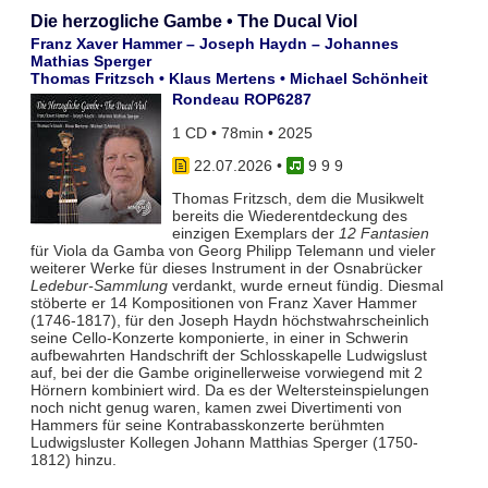
Die herzogliche Gambe • The Ducal Viol
Franz Xaver Hammer – Joseph Haydn – Johannes
Mathias Sperger
Thomas Fritzsch • Klaus Mertens • Michael Schönheit
Rondeau ROP6287
1 CD • 78min • 2025
22.07.2026
•
9 9 9
Thomas Fritzsch, dem die Musikwelt
bereits die Wiederentdeckung des
einzigen Exemplars der
12 Fantasien
für Viola da Gamba von Georg Philipp Telemann und vieler
weiterer Werke für dieses Instrument in der Osnabrücker
Ledebur-Sammlung
verdankt, wurde erneut fündig. Diesmal
stöberte er 14 Kompositionen von Franz Xaver Hammer
(1746-1817), für den Joseph Haydn höchstwahrscheinlich
seine Cello-Konzerte komponierte, in einer in Schwerin
aufbewahrten Handschrift der Schlosskapelle Ludwigslust
auf, bei der die Gambe originellerweise vorwiegend mit 2
Hörnern kombiniert wird. Da es der Weltersteinspielungen
noch nicht genug waren, kamen zwei Divertimenti von
Hammers für seine Kontrabasskonzerte berühmten
Ludwigsluster Kollegen Johann Matthias Sperger (1750-
1812) hinzu.