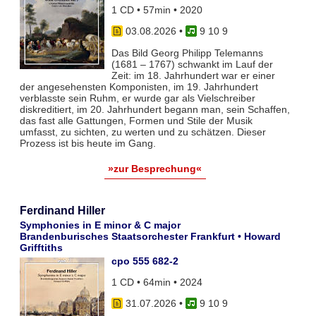
1 CD • 57min • 2020
03.08.2026
•
9 10 9
Das Bild Georg Philipp Telemanns
(1681 – 1767) schwankt im Lauf der
Zeit: im 18. Jahrhundert war er einer
der angesehensten Komponisten, im 19. Jahrhundert
verblasste sein Ruhm, er wurde gar als Vielschreiber
diskreditiert, im 20. Jahrhundert begann man, sein Schaffen,
das fast alle Gattungen, Formen und Stile der Musik
umfasst, zu sichten, zu werten und zu schätzen. Dieser
Prozess ist bis heute im Gang.
»zur Besprechung«
Ferdinand Hiller
Symphonies in E minor & C major
Brandenburisches Staatsorchester Frankfurt • Howard
Grifftiths
cpo 555 682-2
1 CD • 64min • 2024
31.07.2026
•
9 10 9