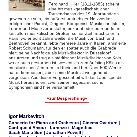
Ferdinand Hiller (1811-1885) scheint
eine Art musikgesellschaftlicher
Tausendsassa des 19. Jahrhunderts
gewesen zu sein, ein äußerst umtriebiger Netzwerker:
erfolgreicher Pianist, Dirigent, Komponist, Musikschriftsteller,
Lehrer und Musikveranstalter, bekannt oder befreundet mit
fast allen musikalischen Größen seiner Zeit, machte er in
Paris, wo er acht Jahre weilte, die Musik von Bach und
Beethoven bekannt, lebte mehrere Jahre in Italien, animierte
Robert Schumann, für den er später auch die Grabrede
hielt, seine Nachfolge als Musikdirektor in Düsseldorf
anzutreten und trug als städtischer Musikdirektor von Köln,
wo er auch gestorben ist, wesentlich zum Aufstieg Kölns als
musikalisches Zentrum im Rheinland bei. Über 500 Werke
hat er komponiert, aber seine Musik ist weitgehend
vergessen. Aus dieser Vergessenheit will das Label cpo die
Musik herausholen, zwei seiner insgesamt sechs
Symphonien sind hier versammelt.
»zur Besprechung«
Igor Markevitch
Concerto for Piano and Orchestra | Cinema Overture |
Cantique d'Amour | Lorenzo il Magnifico
Sarah Maria Sun | Jonathan Powell |