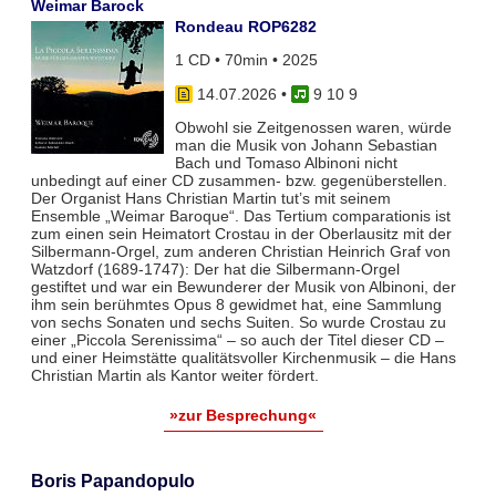
Weimar Barock
Rondeau ROP6282
1 CD • 70min • 2025
14.07.2026
•
9 10 9
Obwohl sie Zeitgenossen waren, würde
man die Musik von Johann Sebastian
Bach und Tomaso Albinoni nicht
unbedingt auf einer CD zusammen- bzw. gegenüberstellen.
Der Organist Hans Christian Martin tut’s mit seinem
Ensemble „Weimar Baroque“. Das Tertium comparationis ist
zum einen sein Heimatort Crostau in der Oberlausitz mit der
Silbermann-Orgel, zum anderen Christian Heinrich Graf von
Watzdorf (1689-1747): Der hat die Silbermann-Orgel
gestiftet und war ein Bewunderer der Musik von Albinoni, der
ihm sein berühmtes Opus 8 gewidmet hat, eine Sammlung
von sechs Sonaten und sechs Suiten. So wurde Crostau zu
einer „Piccola Serenissima“ – so auch der Titel dieser CD –
und einer Heimstätte qualitätsvoller Kirchenmusik – die Hans
Christian Martin als Kantor weiter fördert.
»zur Besprechung«
Boris Papandopulo