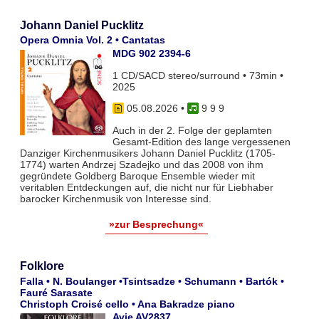
Johann Daniel Pucklitz
Opera Omnia Vol. 2 • Cantatas
MDG 902 2394-6
1 CD/SACD stereo/surround • 73min •
2025
05.08.2026
•
9 9 9
Auch in der 2. Folge der geplamten
Gesamt-Edition des lange vergessenen
Danziger Kirchenmusikers Johann Daniel Pucklitz (1705-
1774) warten Andrzej Szadejko und das 2008 von ihm
gegründete Goldberg Baroque Ensemble wieder mit
veritablen Entdeckungen auf, die nicht nur für Liebhaber
barocker Kirchenmusik von Interesse sind.
»zur Besprechung«
Folklore
Falla • N. Boulanger •Tsintsadze • Schumann • Bartók •
Fauré Sarasate
Christoph Croisé cello • Ana Bakradze piano
Avie AV2837