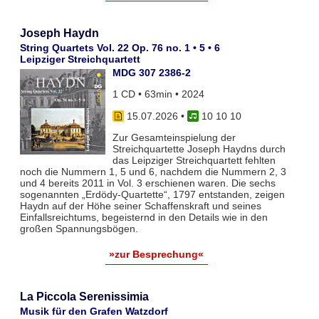
Joseph Haydn
String Quartets Vol. 22 Op. 76 no. 1 • 5 • 6
Leipziger Streichquartett
MDG 307 2386-2
1 CD • 63min • 2024
15.07.2026
•
10 10 10
Zur Gesamteinspielung der
Streichquartette Joseph Haydns durch
das Leipziger Streichquartett fehlten
noch die Nummern 1, 5 und 6, nachdem die Nummern 2, 3
und 4 bereits 2011 in Vol. 3 erschienen waren. Die sechs
sogenannten „Erdödy-Quartette“, 1797 entstanden, zeigen
Haydn auf der Höhe seiner Schaffenskraft und seines
Einfallsreichtums, begeisternd in den Details wie in den
großen Spannungsbögen.
»zur Besprechung«
La Piccola Serenissimia
Musik für den Grafen Watzdorf