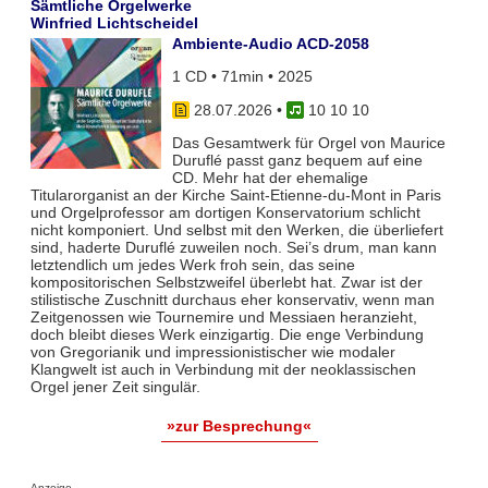
Sämtliche Orgelwerke
Winfried Lichtscheidel
Ambiente-Audio ACD-2058
1 CD • 71min • 2025
28.07.2026
•
10 10 10
Das Gesamtwerk für Orgel von Maurice
Duruflé passt ganz bequem auf eine
CD. Mehr hat der ehemalige
Titularorganist an der Kirche Saint-Etienne-du-Mont in Paris
und Orgelprofessor am dortigen Konservatorium schlicht
nicht komponiert. Und selbst mit den Werken, die überliefert
sind, haderte Duruflé zuweilen noch. Sei’s drum, man kann
letztendlich um jedes Werk froh sein, das seine
kompositorischen Selbstzweifel überlebt hat. Zwar ist der
stilistische Zuschnitt durchaus eher konservativ, wenn man
Zeitgenossen wie Tournemire und Messiaen heranzieht,
doch bleibt dieses Werk einzigartig. Die enge Verbindung
von Gregorianik und impressionistischer wie modaler
Klangwelt ist auch in Verbindung mit der neoklassischen
Orgel jener Zeit singulär.
»zur Besprechung«
Anzeige