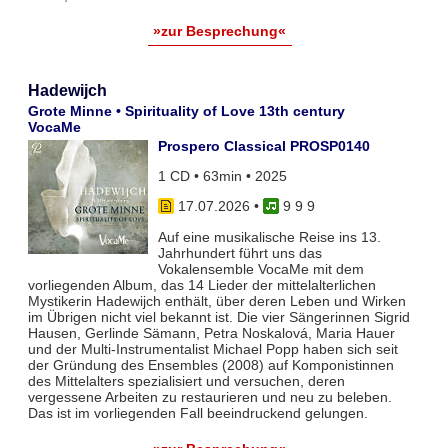
»zur Besprechung«
Hadewijch
Grote Minne • Spirituality of Love 13th century
VocaMe
Prospero Classical PROSP0140
1 CD • 63min • 2025
17.07.2026
•
9 9 9
Auf eine musikalische Reise ins 13.
Jahrhundert führt uns das
Vokalensemble VocaMe mit dem
vorliegenden Album, das 14 Lieder der mittelalterlichen
Mystikerin Hadewijch enthält, über deren Leben und Wirken
im Übrigen nicht viel bekannt ist. Die vier Sängerinnen Sigrid
Hausen, Gerlinde Sämann, Petra Noskalová, Maria Hauer
und der Multi-Instrumentalist Michael Popp haben sich seit
der Gründung des Ensembles (2008) auf Komponistinnen
des Mittelalters spezialisiert und versuchen, deren
vergessene Arbeiten zu restaurieren und neu zu beleben.
Das ist im vorliegenden Fall beeindruckend gelungen.