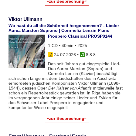
»zur Besprechung«
Viktor Ullmann
Wo hast du all die Schönheit hergenommen? - Lieder
Aurea Marston Soprano | Conrnelia Lenzin Piano
Prospero Classical PROSP0144
1 CD • 40min • 2025
24.07.2026
•
8 8 8
Das seit Jahren gut eingespielte Lied-
Duo Aurea Marston (Sopran) und
Cornelia Lenzin (Klavier) beschäftigt
sich schon lange mit dem Liedschaffen des in Auschwitz
ermordeten jüdischen Komponisten Viktor Ullmann (1898-
1944), dessen Oper
Der Kaiser von Atlantis
mittlerweile fast
schon ein Repertoirestück geworden ist. In Riga haben sie
im vergangenen Jahr einige seiner Lieder und Zyklen für
das Schweizer Label Prospero in engagierter und
kompetenter Weise eingespielt.
»zur Besprechung«