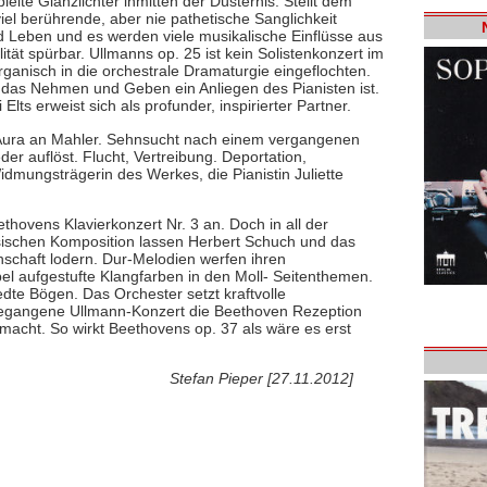
elte Glanzlichter inmitten der Düsternis. Stellt dem
el berührende, aber nie pathetische Sanglichkeit
d Leben und es werden viele musikalische Einflüsse aus
tät spürbar. Ullmanns op. 25 ist kein Solistenkonzert im
organisch in die orchestrale Dramaturgie eingeflochten.
das Nehmen und Geben ein Anliegen des Pianisten ist.
ts erweist sich als profunder, inspirierter Partner.
e Aura an Mahler. Sehnsucht nach einem vergangenen
er auflöst. Flucht, Vertreibung. Deportation,
dmungsträgerin des Werkes, die Pianistin Juliette
hovens Klavierkonzert Nr. 3 an. Doch in all der
ssischen Komposition lassen Herbert Schuch und das
schaft lodern. Dur-Melodien werfen ihren
el aufgestufte Klangfarben in den Moll- Seitenthemen.
dte Bögen. Das Orchester setzt kraftvolle
ngegangene Ullmann-Konzert die Beethoven Rezeption
emacht. So wirkt Beethovens op. 37 als wäre es erst
Stefan Pieper [27.11.2012]