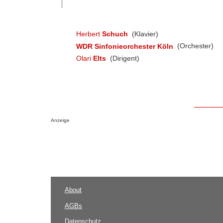
Herbert
Schuch
(Klavier)
WDR Sinfonieorchester Köln
(Orchester)
Olari
Elts
(Dirigent)
Anzeige
About
AGBs
Datenschutz