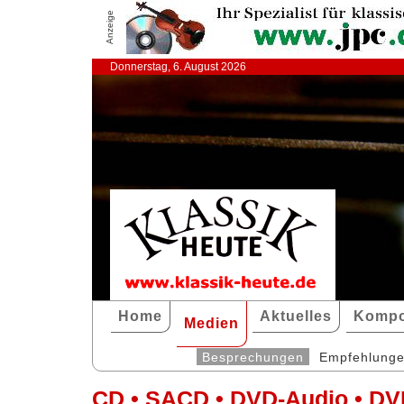
Anzeige
Donnerstag, 6. August 2026
Home
Aktuelles
Kompo
Medien
Besprechungen
Empfehlung
CD • SACD • DVD-Audio • DV