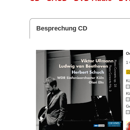
Besprechung CD
O
1 
Kü
Kl
G