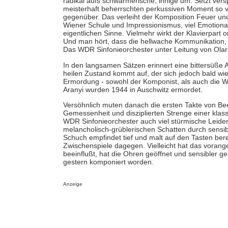
radikal aufs schwärmerische, innige um. Setzt verspi
meisterhaft beherrschten perkussiven Moment so vi
gegenüber. Das verleiht der Komposition Feuer un
Wiener Schule und Impressionismus, viel Emotionali
eigentlichen Sinne. Vielmehr wirkt der Klavierpart 
Und man hört, dass die hellwache Kommunikation, 
Das WDR Sinfonieorchester unter Leitung von Olari El
In den langsamen Sätzen erinnert eine bittersüß
heilen Zustand kommt auf, der sich jedoch bald wied
Ermordung - sowohl der Komponist, als auch die Wi
Aranyi wurden 1944 in Auschwitz ermordet.
Versöhnlich muten danach die ersten Takte von Beet
Gemessenheit und disziplierten Strenge einer kla
WDR Sinfonieorchester auch viel stürmische Leiden
melancholisch-grüblerischen Schatten durch sensib
Schuch empfindet tief und malt auf den Tasten bere
Zwischenspiele dagegen. Vielleicht hat das vora
beeinflußt, hat die Ohren geöffnet und sensibler g
gestern komponiert worden.
Anzeige