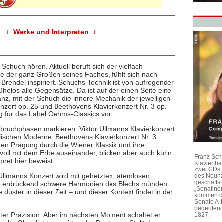
↓ Werke und Interpreten ↓
Schuch hören. Aktuell beruft sich der vielfach
e der ganz Großen seines Faches, fühlt sich nach
rendel inspiriert. Schuchs Technik ist von aufregender
helos alle Gegensätze. Da ist auf der einen Seite eine
nanz, mit der Schuch die innere Mechanik der jeweiligen
onzert op. 25 und Beethovens Klavierkonzert Nr. 3 op.
ng für das Label Oehms-Classics vor.
bruchphasen markieren. Viktor Ullmanns Klavierkonzert
ischen Moderne. Beethovens Klavierkonzert Nr. 3
hen Prägung durch die Wiener Klassik und ihre
voll mit dem Erbe auseinander, blicken aber auch kühn
Franz Sch
pret hier beweist.
Klavier h
zwei CDs 
Ullmanns Konzert wird mit gehetzten, atemlosen
des Neunz
geschäftst
hen, erdrückend schwere Harmonien des Blechs münden.
„Sonatine
üster in dieser Zeit – und dieser Kontext findet in der
kommen di
Sonate A-
bedeutend
er Präzision. Aber im nächsten Moment schaltet er
1827.