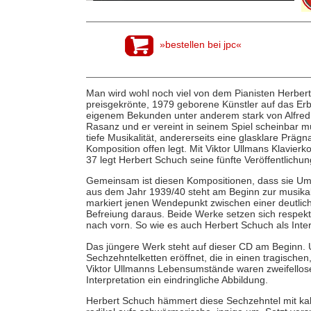
»bestellen bei jpc«
Man wird wohl noch viel von dem Pianisten Herbert 
preisgekrönte, 1979 geborene Künstler auf das Erb
eigenem Bekunden unter anderem stark von Alfred B
Rasanz und er vereint in seinem Spiel scheinbar mü
tiefe Musikalität, andererseits eine glasklare Präg
Komposition offen legt. Mit Viktor Ullmans Klavierk
37 legt Herbert Schuch seine fünfte Veröffentlichu
Gemeinsam ist diesen Kompositionen, dass sie Um
aus dem Jahr 1939/40 steht am Beginn zur musikal
markiert jenen Wendepunkt zwischen einer deutlic
Befreiung daraus. Beide Werke setzen sich respekt
nach vorn. So wie es auch Herbert Schuch als Inter
Das jüngere Werk steht auf dieser CD am Beginn. 
Sechzehntelketten eröffnet, die in einen tragisc
Viktor Ullmanns Lebensumstände waren zweifellose d
Interpretation ein eindringliche Abbildung.
Herbert Schuch hämmert diese Sechzehntel mit kalt