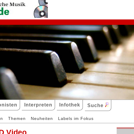
nisten
Interpreten
Infothek
Suche
en
Themen
Neuheiten
Labels im Fokus
D Video