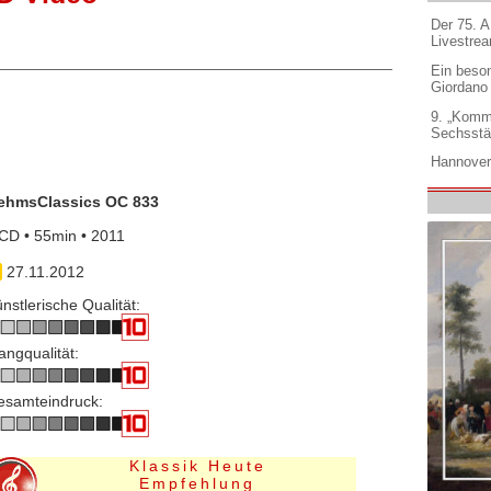
Der 75. 
Livestre
Ein beso
Giordano
9. „Komm
Sechsstä
Hannover
ehmsClassics OC 833
CD • 55min • 2011
27.11.2012
nstlerische Qualität:
angqualität:
esamteindruck:
Klassik Heute
Empfehlung