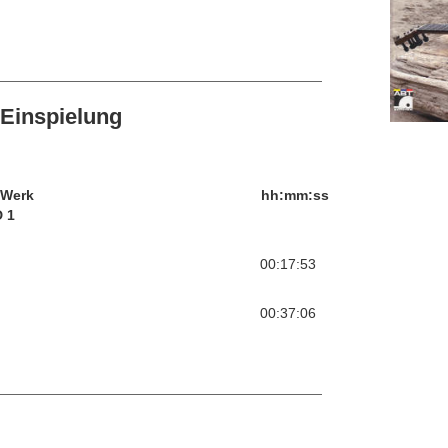
Einspielung
/Werk
hh:mm:ss
 1
00:17:53
00:37:06