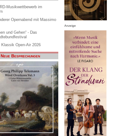
ARD-Musikwettbewerb im
am
nderer Opernabend mit Massimo
Anzeige
en und Gehen“ - Das
dtebundfestival
 Klassik Open-Air 2026
Neue Besprechungen