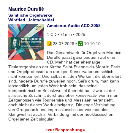
Maurice Duruflé
Sämtliche Orgelwerke
Winfried Lichtscheidel
Ambiente-Audio ACD-2058
1 CD • 71min • 2025
28.07.2026
•
10 10 10
Das Gesamtwerk für Orgel von Maurice
Duruflé passt ganz bequem auf eine
CD. Mehr hat der ehemalige
Titularorganist an der Kirche Saint-Etienne-du-Mont in Paris
und Orgelprofessor am dortigen Konservatorium schlicht
nicht komponiert. Und selbst mit den Werken, die überliefert
sind, haderte Duruflé zuweilen noch. Sei’s drum, man kann
letztendlich um jedes Werk froh sein, das seine
kompositorischen Selbstzweifel überlebt hat. Zwar ist der
stilistische Zuschnitt durchaus eher konservativ, wenn man
Zeitgenossen wie Tournemire und Messiaen heranzieht,
doch bleibt dieses Werk einzigartig. Die enge Verbindung
von Gregorianik und impressionistischer wie modaler
Klangwelt ist auch in Verbindung mit der neoklassischen
Orgel jener Zeit singulär.
»zur Besprechung«