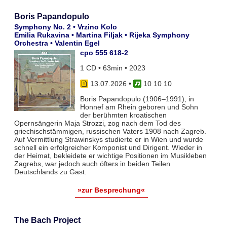
Boris Papandopulo
Symphony No. 2 • Vrzino Kolo
Emilia Rukavina • Martina Filjak • Rijeka Symphony
Orchestra • Valentin Egel
cpo 555 618-2
1 CD • 63min • 2023
13.07.2026
•
10 10 10
Boris Papandopulo (1906–1991), in
Honnef am Rhein geboren und Sohn
der berühmten kroatischen
Opernsängerin Maja Strozzi, zog nach dem Tod des
griechischstämmigen, russischen Vaters 1908 nach Zagreb.
Auf Vermittlung Strawinskys studierte er in Wien und wurde
schnell ein erfolgreicher Komponist und Dirigent. Wieder in
der Heimat, bekleidete er wichtige Positionen im Musikleben
Zagrebs, war jedoch auch öfters in beiden Teilen
Deutschlands zu Gast.
»zur Besprechung«
The Bach Project