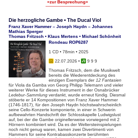
»zur Besprechung«
Die herzogliche Gambe • The Ducal Viol
Franz Xaver Hammer – Joseph Haydn – Johannes
Mathias Sperger
Thomas Fritzsch • Klaus Mertens • Michael Schönheit
Rondeau ROP6287
1 CD • 78min • 2025
22.07.2026
•
9 9 9
Thomas Fritzsch, dem die Musikwelt
bereits die Wiederentdeckung des
einzigen Exemplars der
12 Fantasien
für Viola da Gamba von Georg Philipp Telemann und vieler
weiterer Werke für dieses Instrument in der Osnabrücker
Ledebur-Sammlung
verdankt, wurde erneut fündig. Diesmal
stöberte er 14 Kompositionen von Franz Xaver Hammer
(1746-1817), für den Joseph Haydn höchstwahrscheinlich
seine Cello-Konzerte komponierte, in einer in Schwerin
aufbewahrten Handschrift der Schlosskapelle Ludwigslust
auf, bei der die Gambe originellerweise vorwiegend mit 2
Hörnern kombiniert wird. Da es der Weltersteinspielungen
noch nicht genug waren, kamen zwei Divertimenti von
Hammers für seine Kontrabasskonzerte berühmten