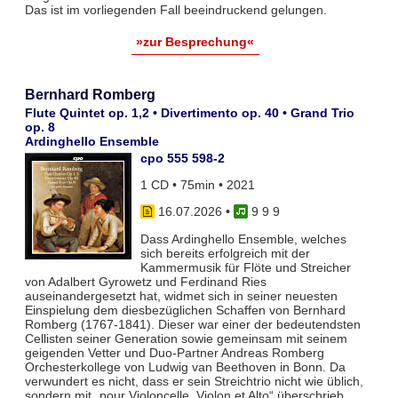
Das ist im vorliegenden Fall beeindruckend gelungen.
»zur Besprechung«
Bernhard Romberg
Flute Quintet op. 1,2 • Divertimento op. 40 • Grand Trio
op. 8
Ardinghello Ensemble
cpo 555 598-2
1 CD • 75min • 2021
16.07.2026
•
9 9 9
Dass Ardinghello Ensemble, welches
sich bereits erfolgreich mit der
Kammermusik für Flöte und Streicher
von Adalbert Gyrowetz und Ferdinand Ries
auseinandergesetzt hat, widmet sich in seiner neuesten
Einspielung dem diesbezüglichen Schaffen von Bernhard
Romberg (1767-1841). Dieser war einer der bedeutendsten
Cellisten seiner Generation sowie gemeinsam mit seinem
geigenden Vetter und Duo-Partner Andreas Romberg
Orchesterkollege von Ludwig van Beethoven in Bonn. Da
verwundert es nicht, dass er sein Streichtrio nicht wie üblich,
sondern mit „pour Violoncelle, Violon et Alto“ überschrieb.