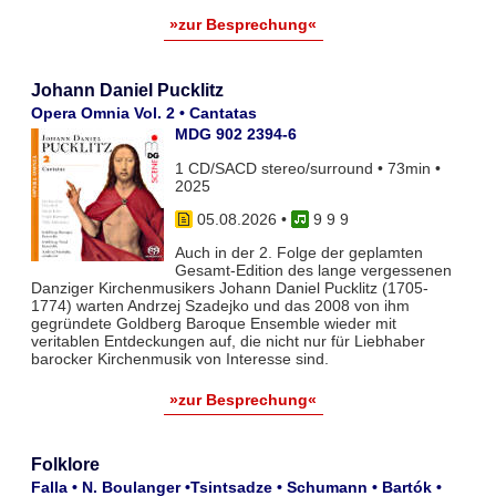
»zur Besprechung«
Johann Daniel Pucklitz
Opera Omnia Vol. 2 • Cantatas
MDG 902 2394-6
1 CD/SACD stereo/surround • 73min •
2025
05.08.2026
•
9 9 9
Auch in der 2. Folge der geplamten
Gesamt-Edition des lange vergessenen
Danziger Kirchenmusikers Johann Daniel Pucklitz (1705-
1774) warten Andrzej Szadejko und das 2008 von ihm
gegründete Goldberg Baroque Ensemble wieder mit
veritablen Entdeckungen auf, die nicht nur für Liebhaber
barocker Kirchenmusik von Interesse sind.
»zur Besprechung«
Folklore
Falla • N. Boulanger •Tsintsadze • Schumann • Bartók •