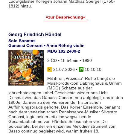
Ludwigsluster Kollegen Johann Matthias Sperger (1750-
1812) hinzu.
»zur Besprechung«
Georg Friedrich Händel
Solo Sonatas
Ganassi Consort • Anne Röhrig violin
MDG 102 2400-2
2 CD • 1h 54min • 1990
21.07.2026
•
10 10 10
Mit ihrer „Preziosa“-Reihe bringt die
Musikproduktion Dabringhaus & Grimm
(MDG) Schätze aus der
jahrzehntelangen Label-Geschichte wieder ans Licht.
Diesmal wird das Ganassi Consort neu aufgelegt, das in den
1980er Jahren zu den Pionieren der historischen
Aufführungspraxis gehörte. Das Kölner Ensemble, benannt
nach dem venezianischen Renaissance-Musiker Silvestro
Ganassi, legte seinerzeit eine wegweisende
Gesamtaufnahme von Händels Solosonaten vor. Die
Solosonate, bei der ein einzelnes Melodieinstrument vom
Basso continuo begleitet wird, war im frühen 18.