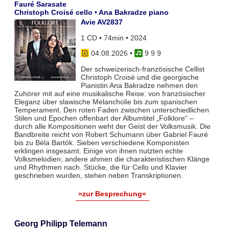
Fauré Sarasate
Christoph Croisé cello • Ana Bakradze piano
Avie AV2837
1 CD • 74min • 2024
04.08.2026
•
9 9 9
Der schweizerisch-französische Cellist
Christoph Croisé und die georgische
Pianistin Ana Bakradze nehmen den
Zuhörer mit auf eine musikalische Reise: von französischer
Eleganz über slawische Melancholie bis zum spanischen
Temperament. Den roten Faden zwischen unterschiedlichen
Stilen und Epochen offenbart der Albumtitel „Folklore“ –
durch alle Kompositionen weht der Geist der Volksmusik. Die
Bandbreite reicht von Robert Schumann über Gabriel Fauré
bis zu Béla Bartók. Sieben verschiedene Komponisten
erklingen insgesamt. Einige von ihnen nutzten echte
Volksmelodien; andere ahmen die charakteristischen Klänge
und Rhythmen nach. Stücke, die für Cello und Klavier
geschrieben wurden, stehen neben Transkriptionen.
»zur Besprechung«
Georg Philipp Telemann