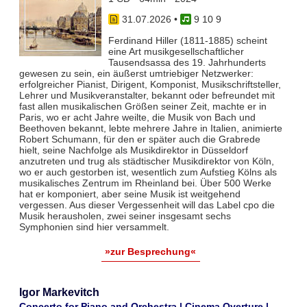
31.07.2026
•
9 10 9
Ferdinand Hiller (1811-1885) scheint
eine Art musikgesellschaftlicher
Tausendsassa des 19. Jahrhunderts
gewesen zu sein, ein äußerst umtriebiger Netzwerker:
erfolgreicher Pianist, Dirigent, Komponist, Musikschriftsteller,
Lehrer und Musikveranstalter, bekannt oder befreundet mit
fast allen musikalischen Größen seiner Zeit, machte er in
Paris, wo er acht Jahre weilte, die Musik von Bach und
Beethoven bekannt, lebte mehrere Jahre in Italien, animierte
Robert Schumann, für den er später auch die Grabrede
hielt, seine Nachfolge als Musikdirektor in Düsseldorf
anzutreten und trug als städtischer Musikdirektor von Köln,
wo er auch gestorben ist, wesentlich zum Aufstieg Kölns als
musikalisches Zentrum im Rheinland bei. Über 500 Werke
hat er komponiert, aber seine Musik ist weitgehend
vergessen. Aus dieser Vergessenheit will das Label cpo die
Musik herausholen, zwei seiner insgesamt sechs
Symphonien sind hier versammelt.
»zur Besprechung«
Igor Markevitch
Concerto for Piano and Orchestra | Cinema Overture |