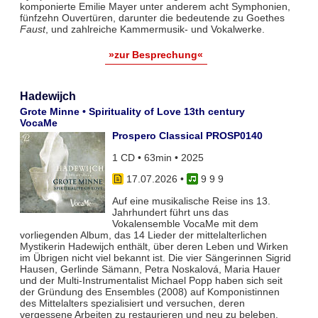
komponierte Emilie Mayer unter anderem acht Symphonien,
fünfzehn Ouvertüren, darunter die bedeutende zu Goethes
Faust
, und zahlreiche Kammermusik- und Vokalwerke.
»zur Besprechung«
Hadewijch
Grote Minne • Spirituality of Love 13th century
VocaMe
Prospero Classical PROSP0140
1 CD • 63min • 2025
17.07.2026
•
9 9 9
Auf eine musikalische Reise ins 13.
Jahrhundert führt uns das
Vokalensemble VocaMe mit dem
vorliegenden Album, das 14 Lieder der mittelalterlichen
Mystikerin Hadewijch enthält, über deren Leben und Wirken
im Übrigen nicht viel bekannt ist. Die vier Sängerinnen Sigrid
Hausen, Gerlinde Sämann, Petra Noskalová, Maria Hauer
und der Multi-Instrumentalist Michael Popp haben sich seit
der Gründung des Ensembles (2008) auf Komponistinnen
des Mittelalters spezialisiert und versuchen, deren
vergessene Arbeiten zu restaurieren und neu zu beleben.