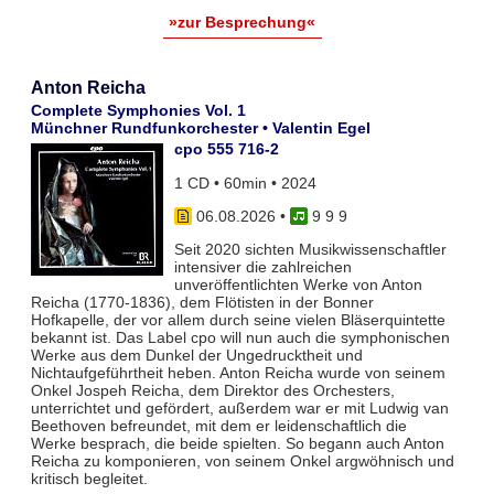
»zur Besprechung«
Anton Reicha
Complete Symphonies Vol. 1
Münchner Rundfunkorchester • Valentin Egel
cpo 555 716-2
1 CD • 60min • 2024
06.08.2026
•
9 9 9
Seit 2020 sichten Musikwissenschaftler
intensiver die zahlreichen
unveröffentlichten Werke von Anton
Reicha (1770-1836), dem Flötisten in der Bonner
Hofkapelle, der vor allem durch seine vielen Bläserquintette
bekannt ist. Das Label cpo will nun auch die symphonischen
Werke aus dem Dunkel der Ungedrucktheit und
Nichtaufgeführtheit heben. Anton Reicha wurde von seinem
Onkel Jospeh Reicha, dem Direktor des Orchesters,
unterrichtet und gefördert, außerdem war er mit Ludwig van
Beethoven befreundet, mit dem er leidenschaftlich die
Werke besprach, die beide spielten. So begann auch Anton
Reicha zu komponieren, von seinem Onkel argwöhnisch und
kritisch begleitet.