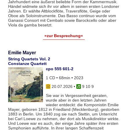
Jahrhundert eine äußerst beliebte Form der Kammermusik.
Händel widmete sich ihr vor allem in seinen ersten Londoner
Jahren. Er wählte Altblockflöte, Traversflöte, Geige oder
Oboe als Soloinstrumente. Das Basso continuo wurde vom
Ganassi Consort mit Cembalo sowie Barockcello oder aber
Viola da gamba besetzt.
»zur Besprechung«
Emilie Mayer
String Quartets Vol. 2
Constanze Quartett
cpo 555 601-2
1 CD • 68min • 2023
20.07.2026
•
9 10 9
Sie war in Vergessenheit geraten,
wurde aber in den letzten Jahren
wieder entdeckt: die Komponistin Emilie
Mayer, geboren 1812 in Friedland (Mecklenburg), gestorben
1883 in Berlin. Um 1840 zog sie nach Stettin, um Unterricht
bei Carl Loewe zu nehmen, der dort als Musikdirektor wirkte.
Und Loewe war es auch, der einige Jahre später ihre ersten
Symphonien aufführte. In ihrer langen Schaffenszeit