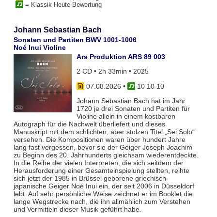
= Klassik Heute Bewertung
Johann Sebastian Bach
Sonaten und Partiten BWV 1001-1006
Noé Inui Violine
Ars Produktion ARS 89 003
2 CD • 2h 33min • 2025
07.08.2026
•
10 10 10
Johann Sebastian Bach hat im Jahr
1720 je drei Sonaten und Partiten für
Violine allein in einem kostbaren
Autograph für die Nachwelt überliefert und dieses
Manuskript mit dem schlichten, aber stolzen Titel „Sei Solo“
versehen. Die Kompositionen waren über hundert Jahre
lang fast vergessen, bevor sie der Geiger Joseph Joachim
zu Beginn des 20. Jahrhunderts gleichsam wiederentdeckte.
In die Reihe der vielen Interpreten, die sich seitdem der
Herausforderung einer Gesamteinspielung stellten, reihte
sich jetzt der 1985 in Brüssel geborene griechisch-
japanische Geiger Noé Inui ein, der seit 2006 in Düsseldorf
lebt. Auf sehr persönliche Weise zeichnet er im Booklet die
lange Wegstrecke nach, die ihn allmählich zum Verstehen
und Vermitteln dieser Musik geführt habe.