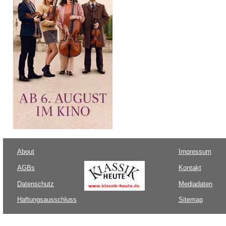
About
Impressum
AGBs
Kontakt
Datenschutz
Mediadaten
Haftungsausschluss
Sitemap