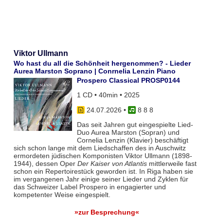
Viktor Ullmann
Wo hast du all die Schönheit hergenommen? - Lieder
Aurea Marston Soprano | Conrnelia Lenzin Piano
Prospero Classical PROSP0144
1 CD • 40min • 2025
24.07.2026
•
8 8 8
Das seit Jahren gut eingespielte Lied-
Duo Aurea Marston (Sopran) und
Cornelia Lenzin (Klavier) beschäftigt
sich schon lange mit dem Liedschaffen des in Auschwitz
ermordeten jüdischen Komponisten Viktor Ullmann (1898-
1944), dessen Oper
Der Kaiser von Atlantis
mittlerweile fast
schon ein Repertoirestück geworden ist. In Riga haben sie
im vergangenen Jahr einige seiner Lieder und Zyklen für
das Schweizer Label Prospero in engagierter und
kompetenter Weise eingespielt.
»zur Besprechung«