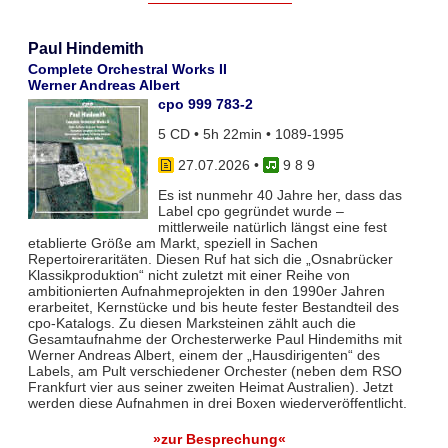
Paul Hindemith
Complete Orchestral Works II
Werner Andreas Albert
cpo 999 783-2
5 CD • 5h 22min • 1089-1995
27.07.2026
•
9 8 9
Es ist nunmehr 40 Jahre her, dass das
Label cpo gegründet wurde –
mittlerweile natürlich längst eine fest
etablierte Größe am Markt, speziell in Sachen
Repertoireraritäten. Diesen Ruf hat sich die „Osnabrücker
Klassikproduktion“ nicht zuletzt mit einer Reihe von
ambitionierten Aufnahmeprojekten in den 1990er Jahren
erarbeitet, Kernstücke und bis heute fester Bestandteil des
cpo-Katalogs. Zu diesen Marksteinen zählt auch die
Gesamtaufnahme der Orchesterwerke Paul Hindemiths mit
Werner Andreas Albert, einem der „Hausdirigenten“ des
Labels, am Pult verschiedener Orchester (neben dem RSO
Frankfurt vier aus seiner zweiten Heimat Australien). Jetzt
werden diese Aufnahmen in drei Boxen wiederveröffentlicht.
»zur Besprechung«