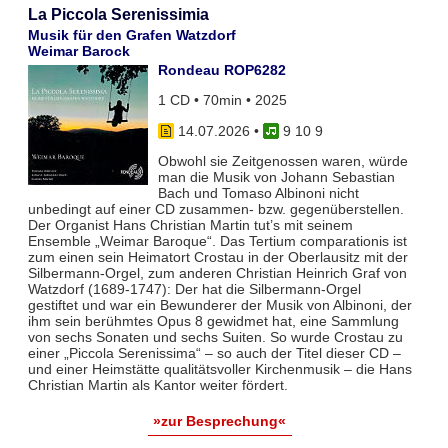
La Piccola Serenissimia
Musik für den Grafen Watzdorf
Weimar Barock
Rondeau ROP6282
1 CD • 70min • 2025
14.07.2026
•
9 10 9
Obwohl sie Zeitgenossen waren, würde
man die Musik von Johann Sebastian
Bach und Tomaso Albinoni nicht
unbedingt auf einer CD zusammen- bzw. gegenüberstellen.
Der Organist Hans Christian Martin tut’s mit seinem
Ensemble „Weimar Baroque“. Das Tertium comparationis ist
zum einen sein Heimatort Crostau in der Oberlausitz mit der
Silbermann-Orgel, zum anderen Christian Heinrich Graf von
Watzdorf (1689-1747): Der hat die Silbermann-Orgel
gestiftet und war ein Bewunderer der Musik von Albinoni, der
ihm sein berühmtes Opus 8 gewidmet hat, eine Sammlung
von sechs Sonaten und sechs Suiten. So wurde Crostau zu
einer „Piccola Serenissima“ – so auch der Titel dieser CD –
und einer Heimstätte qualitätsvoller Kirchenmusik – die Hans
Christian Martin als Kantor weiter fördert.
»zur Besprechung«