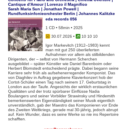
Cantique d'Amour | Lorenzo il Magnifico
Sarah Maria Sun | Jonathan Powell |
Rundfunksinfonieorchester Berlin | Johannes Kalitzke
eda records 056
1 CD • 58min • 2025
30.07.2026
•
10 10 10
Igor Markevitch (1912–1983) kennt
man mit gut 250 überlieferten
Aufnahmen vor allem als stilbildenden
Dirigenten, der – selbst von Hermann Scherchen
ausgebildet – später Künstler wie Daniel Barenboim oder
Herbert Blomstedt entscheidend prägte. Dabei begann seine
Karriere sehr früh als aufsehenerregender Komponist. Das
von Diaghilev in Auftrag gegebene Klavierkonzert hob der
Cortot-Schüler einen Tag nach seinem 17. Geburtstag in
London aus der Taufe. Angesichts der wirklich erstaunlichen
Qualitäten und der trotz spürbarer Einflüsse Nadia
Boulangers und seiner Vorbilder Strawinsky und Hindemith
bemerkenswerten Eigenständigkeit seiner Musik eigentlich
unverständlich, gab der Maestro das Komponieren vor Ende
des Zweiten Weltkriegs, gerade mal 30-jährig, jedoch abrupt
auf. Kein Wunder, dass es seine Werke so nie ins Repertoire
schafften.