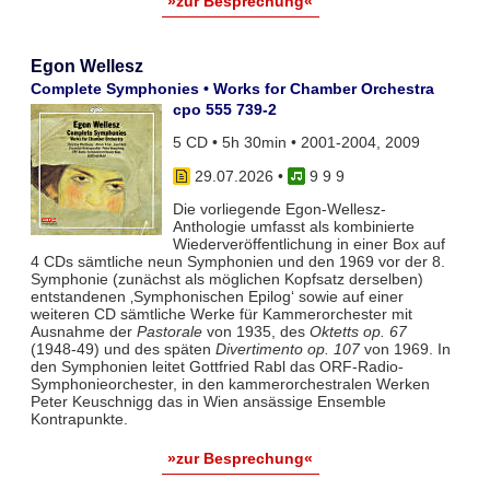
»zur Besprechung«
Egon Wellesz
Complete Symphonies • Works for Chamber Orchestra
cpo 555 739-2
5 CD • 5h 30min • 2001-2004, 2009
29.07.2026
•
9 9 9
Die vorliegende Egon-Wellesz-
Anthologie umfasst als kombinierte
Wiederveröffentlichung in einer Box auf
4 CDs sämtliche neun Symphonien und den 1969 vor der 8.
Symphonie (zunächst als möglichen Kopfsatz derselben)
entstandenen ‚Symphonischen Epilog‘ sowie auf einer
weiteren CD sämtliche Werke für Kammerorchester mit
Ausnahme der
Pastorale
von 1935, des
Oktetts op. 67
(1948-49) und des späten
Divertimento op. 107
von 1969. In
den Symphonien leitet Gottfried Rabl das ORF-Radio-
Symphonieorchester, in den kammerorchestralen Werken
Peter Keuschnigg das in Wien ansässige Ensemble
Kontrapunkte.
»zur Besprechung«