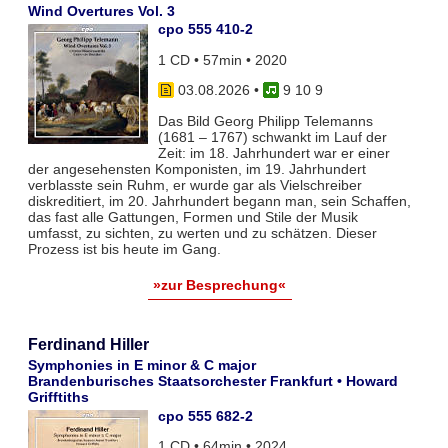
Wind Overtures Vol. 3
cpo 555 410-2
1 CD • 57min • 2020
03.08.2026
•
9 10 9
Das Bild Georg Philipp Telemanns
(1681 – 1767) schwankt im Lauf der
Zeit: im 18. Jahrhundert war er einer
der angesehensten Komponisten, im 19. Jahrhundert
verblasste sein Ruhm, er wurde gar als Vielschreiber
diskreditiert, im 20. Jahrhundert begann man, sein Schaffen,
das fast alle Gattungen, Formen und Stile der Musik
umfasst, zu sichten, zu werten und zu schätzen. Dieser
Prozess ist bis heute im Gang.
»zur Besprechung«
Ferdinand Hiller
Symphonies in E minor & C major
Brandenburisches Staatsorchester Frankfurt • Howard
Grifftiths
cpo 555 682-2
1 CD • 64min • 2024