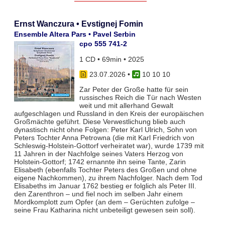
Ernst Wanczura • Evstignej Fomin
Ensemble Altera Pars • Pavel Serbin
cpo 555 741-2
1 CD • 69min • 2025
23.07.2026
•
10 10 10
Zar Peter der Große hatte für sein
russisches Reich die Tür nach Westen
weit und mit allerhand Gewalt
aufgeschlagen und Russland in den Kreis der europäischen
Großmächte geführt. Diese Verwestlichung blieb auch
dynastisch nicht ohne Folgen: Peter Karl Ulrich, Sohn von
Peters Tochter Anna Petrowna (die mit Karl Friedrich von
Schleswig-Holstein-Gottorf verheiratet war), wurde 1739 mit
11 Jahren in der Nachfolge seines Vaters Herzog von
Holstein-Gottorf; 1742 ernannte ihn seine Tante, Zarin
Elisabeth (ebenfalls Tochter Peters des Großen und ohne
eigene Nachkommen), zu ihrem Nachfolger. Nach dem Tod
Elisabeths im Januar 1762 bestieg er folglich als Peter III.
den Zarenthron – und fiel noch im selben Jahr einem
Mordkomplott zum Opfer (an dem – Gerüchten zufolge –
seine Frau Katharina nicht unbeteiligt gewesen sein soll).