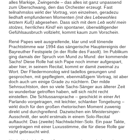
alles Markige, Zwingende – das alles ist ganz unpassend
zum Überschwang, den das Orchester erzeugt. Fast
teilnahmslos wirkt der Vortrag, von einzelnen, geradezu
liedhaft empfundenen Momenten
(mit des Lebewohles
letztem Kuß)
abgesehen. Dass sich mit dem
Leb wohl mein
stolzes, herrliches Kind!
ein spontaner, überwältigender
Gefühlsausbruch vollzieht, kommt kaum zum Vorschein.
René Papes weit ausgreifende, klar und voll tönende
Prachtstimme war 1994 das sängerische Hauptereignis der
Bayreuther Festspiele (in der Rolle des Fasolt). Im Publikum
ging damals der Spruch von Mund zu Mund: der kommende
Sachs! Diese Rolle hat sich Pape noch immer aufgespart,
aber hier, in seinem Recital, kommt er damit zweimal zu
Wort. Der Fliedermonolog wird tadellos gesungen und
gesprochen, mit gepflegtem, ebenmäßigem Vortrag, ist aber
doch auch um einige Grade zu nüchtern. Der milde
Sehnsuchtston, den so viele Sachs-Sänger aus älterer Zeit
so wunderbar getroffen haben, will sich nicht recht
einstellen. Die Schlussansprache – geschickt in einer Art
Parlando vorgetragen, mit leichter, schlanker Tongebung –
wirkt doch für den großen rhetorischen Moment zuwenig
direkt und durchgreifend. Dazwischen ein
Meistersinger
-
Ausschnitt, der wohl erstmals in einem Solo-Recital
auftaucht: Das (zweite) Nachtwächter-Solo. Ein paar Takte,
vorgetragen mit einer Luxusstimme, die für diese Rolle gar
nicht gebraucht wird.