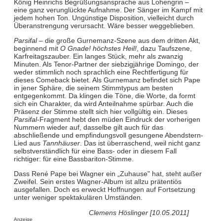
König Heinrichs Begrüßungsansprache aus Lohengrin –
eine ganz verunglückte Aufnahme. Der Sänger im Kampf mit
jedem hohen Ton. Ungünstige Disposition, vielleicht durch
Überanstrengung verursacht. Wäre besser weggeblieben.
Parsifal
– die große Gurnemanz-Szene aus dem dritten Akt,
beginnend mit
O Gnade! höchstes Heil!
, dazu Taufszene,
Karfreitagszauber. Ein langes Stück, mehr als zwanzig
Minuten. Als Tenor-Partner der siebzigjährige Domingo, der
weder stimmlich noch sprachlich eine Rechtfertigung für
dieses Comeback bietet. Als Gurnemanz befindet sich Pape
in jener Sphäre, die seinem Stimmtypus am besten
entgegenkommt. Da klingen die Töne, die Worte, da formt
sich ein Charakter, da wird Anteilnahme spürbar. Auch die
Präsenz der Stimme stellt sich hier vollgültig ein. Dieses
Parsifal
-Fragment hebt den müden Eindruck der vorherigen
Nummern wieder auf, dasselbe gilt auch für das
abschließende und empfindungsvoll gesungene Abendstern-
Lied aus
Tannhäuser
. Das ist überraschend, weil nicht ganz
selbstverständlich für eine Bass- oder in diesem Fall
richtiger: für eine Bassbariton-Stimme.
Dass René Pape bei Wagner ein „Zuhause" hat, steht außer
Zweifel. Sein erstes Wagner-Album ist allzu prätentiös
ausgefallen. Doch es erweckt Hoffnungen auf Fortsetzung
unter weniger spektakulären Umständen.
Clemens Höslinger [10.05.2011]
Anzeige