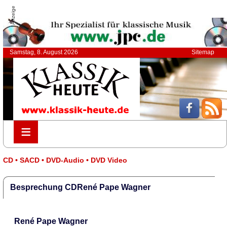
Anzeige
Samstag, 8. August 2026
Sitemap
≡
≡
CD • SACD • DVD-Audio • DVD Video
Besprechung CDRené Pape Wagner
René Pape Wagner