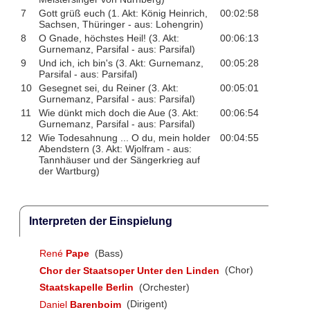
7
Gott grüß euch (1. Akt: König Heinrich,
00:02:58
Sachsen, Thüringer - aus: Lohengrin)
8
O Gnade, höchstes Heil! (3. Akt:
00:06:13
Gurnemanz, Parsifal - aus: Parsifal)
9
Und ich, ich bin's (3. Akt: Gurnemanz,
00:05:28
Parsifal - aus: Parsifal)
10
Gesegnet sei, du Reiner (3. Akt:
00:05:01
Gurnemanz, Parsifal - aus: Parsifal)
11
Wie dünkt mich doch die Aue (3. Akt:
00:06:54
Gurnemanz, Parsifal - aus: Parsifal)
12
Wie Todesahnung ... O du, mein holder
00:04:55
Abendstern (3. Akt: Wjolfram - aus:
Tannhäuser und der Sängerkrieg auf
der Wartburg)
Interpreten der Einspielung
René
Pape
(Bass)
Chor der Staatsoper Unter den Linden
(Chor)
Staatskapelle Berlin
(Orchester)
Daniel
Barenboim
(Dirigent)