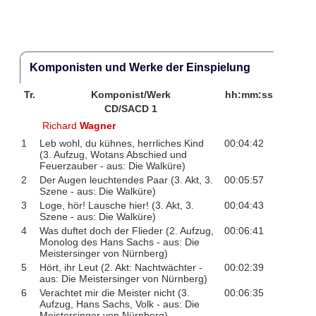
Komponisten und Werke der Einspielung
Tr.
Komponist/Werk
hh:mm:ss
CD/SACD 1
Richard
Wagner
1
Leb wohl, du kühnes, herrliches Kind
00:04:42
(3. Aufzug, Wotans Abschied und
Feuerzauber - aus: Die Walküre)
2
Der Augen leuchtendes Paar (3. Akt, 3.
00:05:57
Szene - aus: Die Walküre)
3
Loge, hör! Lausche hier! (3. Akt, 3.
00:04:43
Szene - aus: Die Walküre)
4
Was duftet doch der Flieder (2. Aufzug,
00:06:41
Monolog des Hans Sachs - aus: Die
Meistersinger von Nürnberg)
5
Hört, ihr Leut (2. Akt: Nachtwächter -
00:02:39
aus: Die Meistersinger von Nürnberg)
6
Verachtet mir die Meister nicht (3.
00:06:35
Aufzug, Hans Sachs, Volk - aus: Die
Meistersinger von Nürnberg)