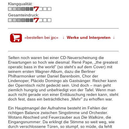
Klangqualität:
Gesamteindruck:
»bestellen bei jpc«
↓ Werke und Interpreten ↓
Selten noch waren bei einer CD-Neuerscheinung die
Erwartungen so hoch wie diesmal: René Pape, „the greatest
operatic bass in the world" (so steht's auf dem Cover) mit
seinem ersten Wagner-Album, dazu die Berliner
Philharmoniker unter Daniel Barenboim, Chor der
Lindenoper, Plácido Domingo als Gastsänger. Reicher kann
der Operntisch nicht gedeckt sein. Und doch – man geht
ziemlich hungrig und unbefriedigt von der Tafel. Wenn man
auch nicht gerade von einer Enttäuschung reden kann, steht
doch fest, dass ein beträchtliches „Mehr" zu erhoffen war.
Ein Hauptmangel der Aufnahme besteht im Fehlen der
richtigen Balance zwischen Singstimme und Orchester.
Wotans Abschied und Feuerzauber aus
Die Walküre
, die
Eingangsnummer: Da erklingt die Stimme so weit weg, wie
durch verschlossene Türen, so stumpf, so müde, da fehlt