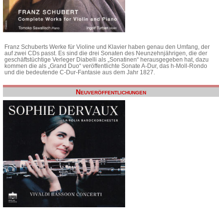
Franz Schuberts Werke für Violine und Klavier haben genau den Umfang, der
auf zwei CDs passt. Es sind die drei Sonaten des Neunzehnjährigen, die der
geschäftstüchtige Verleger Diabelli als „Sonatinen“ herausgegeben hat, dazu
kommen die als „Grand Duo“ veröffentlichte Sonate A-Dur, das h-Moll-Rondo
und die bedeutende C-Dur-Fantasie aus dem Jahr 1827.
Neuveröffentlichungen