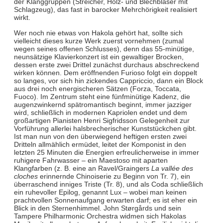
der Klanggruppen (Streicher, Holz- und Blechbläser mit
Schlagzeug), das fast in barocker Mehrchörigkeit realisiert
wirkt.
Wer noch nie etwas von Hakola gehört hat, sollte sich
vielleicht dieses kurze Werk zuerst vornehmen (zumal
wegen seines offenen Schlusses), denn das 55-minütige,
neunsätzige Klavierkonzert ist ein gewaltiger Brocken,
dessen erste zwei Drittel zunächst durchaus abschreckend
wirken können. Dem eröffnenden Furioso folgt ein doppelt
so langes, vor sich hin zickendes Cappriccio, dann ein Block
aus drei noch energischeren Sätzen (Forza, Toccata,
Fuoco). Im Zentrum steht eine fünfminütige Kadenz, die
augenzwinkernd spätromantisch beginnt, immer jazziger
wird, schließlich in modernen Kapriolen endet und dem
großartigen Pianisten Henri Sigfridsson Gelegenheit zur
Vorführung allerlei halsbrecherischer Kunststückchen gibt.
Ist man nun von den überwiegend heftigen ersten zwei
Dritteln allmählich ermüdet, leitet der Komponist in den
letzten 25 Minuten die Energien erfreulicherweise in immer
ruhigere Fahrwasser – ein Maestoso mit aparten
Klangfarben (z. B. eine an Ravel/Graingers
La vallée des
cloches
erinnernde Chinoiserie zu Beginn von Tr. 7), ein
überraschend inniges Triste (Tr. 8), und als Coda schließlich
ein ruhevoller Epilog, genannt Lux – wobei man keinen
prachtvollen Sonnenaufgang erwarten darf; es ist eher ein
Blick in den Sternenhimmel. John Størgårds und sein
Tampere Philharmonic Orchestra widmen sich Hakolas