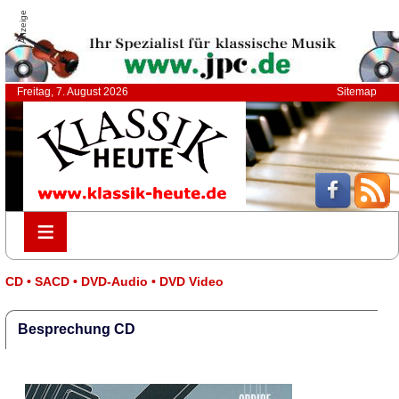
Anzeige
Freitag, 7. August 2026
Sitemap
≡
≡
CD • SACD • DVD-Audio • DVD Video
Besprechung CD