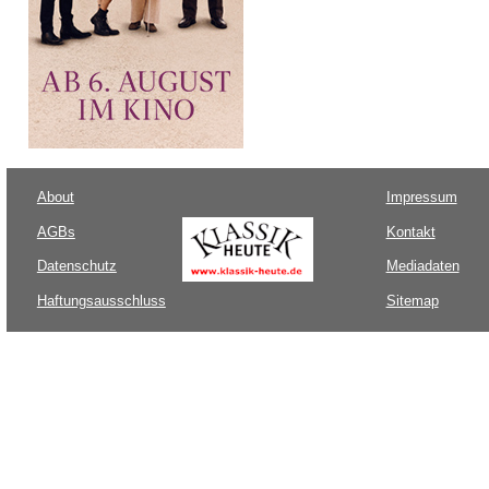
About
Impressum
AGBs
Kontakt
Datenschutz
Mediadaten
Haftungsausschluss
Sitemap