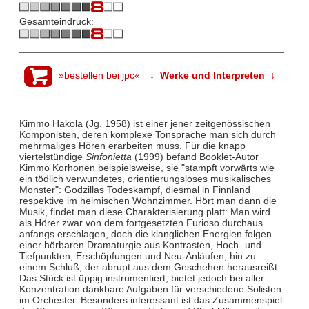
Gesamteindruck:
»bestellen bei jpc«
↓ Werke und Interpreten ↓
Kimmo Hakola (Jg. 1958) ist einer jener zeitgenössischen
Komponisten, deren komplexe Tonsprache man sich durch
mehrmaliges Hören erarbeiten muss. Für die knapp
viertelstündige
Sinfonietta
(1999) befand Booklet-Autor
Kimmo Korhonen beispielsweise, sie "stampft vorwärts wie
ein tödlich verwundetes, orientierungsloses musikalisches
Monster": Godzillas Todeskampf, diesmal in Finnland
respektive im heimischen Wohnzimmer. Hört man dann die
Musik, findet man diese Charakterisierung platt: Man wird
als Hörer zwar von dem fortgesetzten Furioso durchaus
anfangs erschlagen, doch die klanglichen Energien folgen
einer hörbaren Dramaturgie aus Kontrasten, Hoch- und
Tiefpunkten, Erschöpfungen und Neu-Anläufen, hin zu
einem Schluß, der abrupt aus dem Geschehen herausreißt.
Das Stück ist üppig instrumentiert, bietet jedoch bei aller
Konzentration dankbare Aufgaben für verschiedene Solisten
im Orchester. Besonders interessant ist das Zusammenspiel