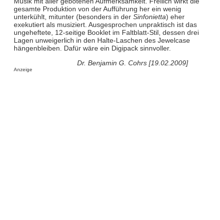
Musik mit aller gebotenen Aufmerksamkeit. Freilich wirkt die
gesamte Produktion von der Aufführung her ein wenig
unterkühlt, mitunter (besonders in der
Sinfonietta
) eher
exekutiert als musiziert. Ausgesprochen unpraktisch ist das
ungeheftete, 12-seitige Booklet im Faltblatt-Stil, dessen drei
Lagen unweigerlich in den Halte-Laschen des Jewelcase
hängenbleiben. Dafür wäre ein Digipack sinnvoller.
Dr. Benjamin G. Cohrs [19.02.2009]
Anzeige