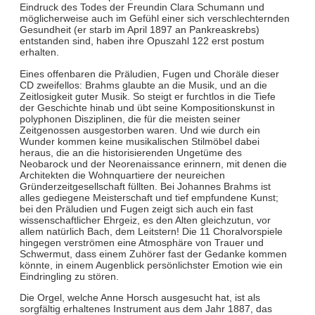
Eindruck des Todes der Freundin Clara Schumann und
möglicherweise auch im Gefühl einer sich verschlechternden
Gesundheit (er starb im April 1897 an Pankreaskrebs)
entstanden sind, haben ihre Opuszahl 122 erst postum
erhalten.
Eines offenbaren die Präludien, Fugen und Choräle dieser
CD zweifellos: Brahms glaubte an die Musik, und an die
Zeitlosigkeit guter Musik. So steigt er furchtlos in die Tiefe
der Geschichte hinab und übt seine Kompositionskunst in
polyphonen Disziplinen, die für die meisten seiner
Zeitgenossen ausgestorben waren. Und wie durch ein
Wunder kommen keine musikalischen Stilmöbel dabei
heraus, die an die historisierenden Ungetüme des
Neobarock und der Neorenaissance erinnern, mit denen die
Architekten die Wohnquartiere der neureichen
Gründerzeitgesellschaft füllten. Bei Johannes Brahms ist
alles gediegene Meisterschaft und tief empfundene Kunst;
bei den Präludien und Fugen zeigt sich auch ein fast
wissenschaftlicher Ehrgeiz, es den Alten gleichzutun, vor
allem natürlich Bach, dem Leitstern! Die 11 Choralvorspiele
hingegen verströmen eine Atmosphäre von Trauer und
Schwermut, dass einem Zuhörer fast der Gedanke kommen
könnte, in einem Augenblick persönlichster Emotion wie ein
Eindringling zu stören.
Die Orgel, welche Anne Horsch ausgesucht hat, ist als
sorgfältig erhaltenes Instrument aus dem Jahr 1887, das