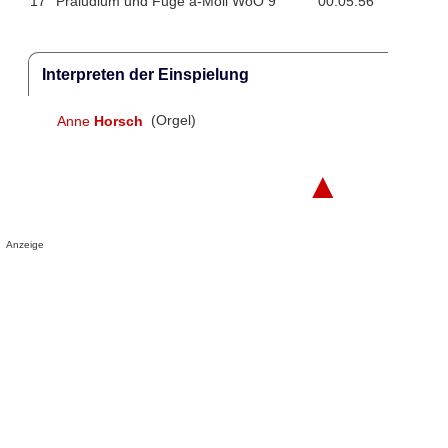
17
Präludium und Fuge a-Moll WoO 9
00:05:56
Interpreten der Einspielung
Anne
Horsch
(Orgel)
▲
Anzeige