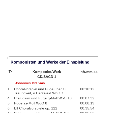
Komponisten und Werke der Einspielung
Tr.
Komponist/Werk
hh:mm:ss
CD/SACD 1
Johannes
Brahms
1
Choralvorspiel und Fuge über O
00:10:12
Traurigkeit, o Herzeleid WoO 7
4
Präludium und Fuge g-Moll WoO 10
00:07:32
5
Fuge as-Moll WoO 8
00:08:19
6
Elf Choralvorspiele op. 122
00:35:54