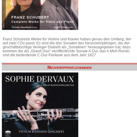
Franz Schuberts Werke für Violine und Klavier haben genau den Umfang, der
auf zwei CDs passt. Es sind die drei Sonaten des Neunzehnjährigen, die der
geschäftstüchtige Verleger Diabelli als „Sonatinen“ herausgegeben hat, dazu
kommen die als „Grand Duo“ veröffentlichte Sonate A-Dur, das h-Moll-Rondo
und die bedeutende C-Dur-Fantasie aus dem Jahr 1827.
Neuveröffentlichungen