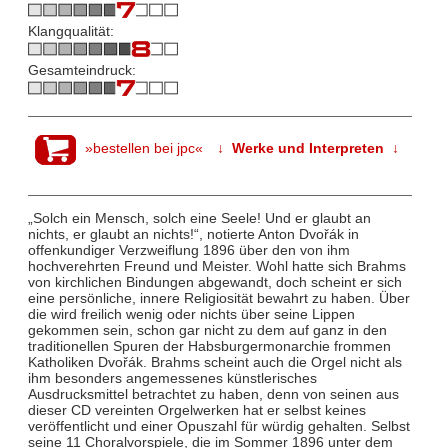
Klangqualität:
Gesamteindruck:
»bestellen bei jpc«
↓ Werke und Interpreten ↓
„Solch ein Mensch, solch eine Seele! Und er glaubt an
nichts, er glaubt an nichts!“, notierte Anton Dvořák in
offenkundiger Verzweiflung 1896 über den von ihm
hochverehrten Freund und Meister. Wohl hatte sich Brahms
von kirchlichen Bindungen abgewandt, doch scheint er sich
eine persönliche, innere Religiosität bewahrt zu haben. Über
die wird freilich wenig oder nichts über seine Lippen
gekommen sein, schon gar nicht zu dem auf ganz in den
traditionellen Spuren der Habsburgermonarchie frommen
Katholiken Dvořák. Brahms scheint auch die Orgel nicht als
ihm besonders angemessenes künstlerisches
Ausdrucksmittel betrachtet zu haben, denn von seinen aus
dieser CD vereinten Orgelwerken hat er selbst keines
veröffentlicht und einer Opuszahl für würdig gehalten. Selbst
seine 11 Choralvorspiele, die im Sommer 1896 unter dem