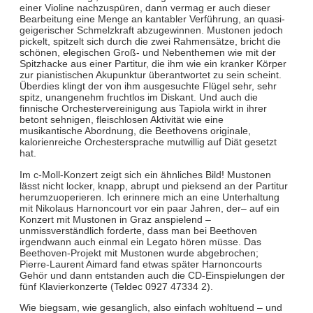
einer Violine nachzuspüren, dann vermag er auch dieser
Bearbeitung eine Menge an kantabler Verführung, an quasi-
geigerischer Schmelzkraft abzugewinnen. Mustonen jedoch
pickelt, spitzelt sich durch die zwei Rahmensätze, bricht die
schönen, elegischen Groß- und Nebenthemen wie mit der
Spitzhacke aus einer Partitur, die ihm wie ein kranker Körper
zur pianistischen Akupunktur überantwortet zu sein scheint.
Überdies klingt der von ihm ausgesuchte Flügel sehr, sehr
spitz, unangenehm fruchtlos im Diskant. Und auch die
finnische Orchestervereinigung aus Tapiola wirkt in ihrer
betont sehnigen, fleischlosen Aktivität wie eine
musikantische Abordnung, die Beethovens originale,
kalorienreiche Orchestersprache mutwillig auf Diät gesetzt
hat.
Im c-Moll-Konzert zeigt sich ein ähnliches Bild! Mustonen
lässt nicht locker, knapp, abrupt und pieksend an der Partitur
herumzuoperieren. Ich erinnere mich an eine Unterhaltung
mit Nikolaus Harnoncourt vor ein paar Jahren, der– auf ein
Konzert mit Mustonen in Graz anspielend –
unmissverständlich forderte, dass man bei Beethoven
irgendwann auch einmal ein Legato hören müsse. Das
Beethoven-Projekt mit Mustonen wurde abgebrochen;
Pierre-Laurent Aimard fand etwas später Harnoncourts
Gehör und dann entstanden auch die CD-Einspielungen der
fünf Klavierkonzerte (Teldec 0927 47334 2).
Wie biegsam, wie gesanglich, also einfach wohltuend – und