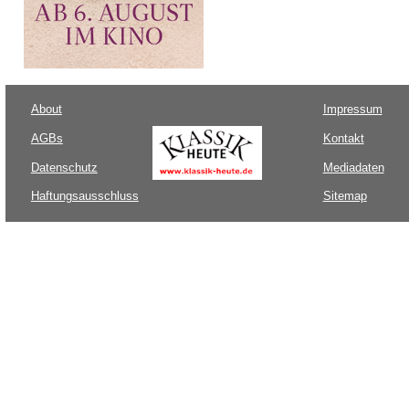
About
Impressum
AGBs
Kontakt
Datenschutz
Mediadaten
Haftungsausschluss
Sitemap