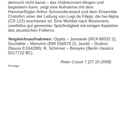
dennoch nicht banal – das Violinkonzert klingen und
begeistern kann, zeigt eine Aufnahme mit dem
Hammerflügler Arthur Schoonderwoerd und dem Ensemble
Cristofori unter der Leitung von Luigi de Filippi, die bei Alpha
(CD 122) erschienen ist: Eine Wohltat nach Mustonens
zweifellos gut gemeinter Spitzfindigkeit mit einigen Aspekten
des akustischen Folterns.
Vergleichsaufnahmen:
Oppitz – Janowski (RCA 68532 2);
Duchâble – Menuhin (EMI 556875 2); Jandó – Drahos
(Naxos 8.554288); R. Schirmer – Boreyko (Berlin classics
0017722 BC).
Peter Cossé † [27.10.2008]
Anzeige