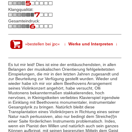
Klangqualität:
Gesamteindruck:
»bestellen bei jpc«
↓ Werke und Interpreten ↓
Es tut mir leid! Dies ist eine der enttäuschendsten, in allen
Belangen der musikalischen Orientierung fehlgeleitetsten
Einspielungen, die mir in den letzten Jahren zugesandt und
zur Beurteilung zur Verfügung gestellt wurden. Wieder und
wieder habe ich mir vor allem Beethovens Arrangement
seines Violinkonzert angehört, habe versucht, Olli
Mustonens bekanntermaßen stakkatierendes, hoch
nervöses, in Kleinigstkeiten verliebtes Klavierspiel irgendwie
in Einklang mit Beethovens monumentaler, instrumentaler
Gesangslyrik zu bringen. Natürlich bleibt diese
Transplantation eines Violinkörpers in Richtung eines seiner
Natur nach perkussiven, also nur bedingt dem Streiche(l)n
einer Saite förderlichen Instruments problematisch. Indes,
wenn ein Pianist den Willen und natürlich auch sein ganzes
Können aufbringt, mit seinen begrenzten Mitteln dem Geist