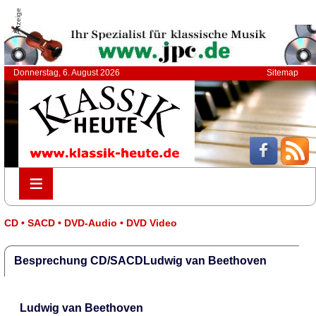
Anzeige
Donnerstag, 6. August 2026
Sitemap
≡
≡
CD • SACD • DVD-Audio • DVD Video
Besprechung CD/SACDLudwig van Beethoven
Ludwig van Beethoven