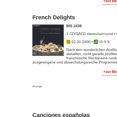
»zur B
French Delights
BIS 1639
1 CD/SACD stereo/surround • 
02.01.2008
•
10 9 9
Nach den wunderlichen Ausflüg
aktuellen, nicht gerade profil
französische Recital eine ru
ausgewogene und abwechslungsreiche Programmgest
»zur B
Anzeige
Canciones españolas