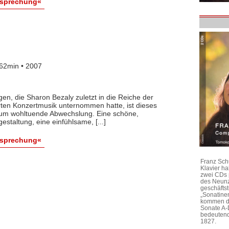
esprechung«
62min • 2007
en, die Sharon Bezaly zuletzt in die Reiche der
ierten Konzertmusik unternommen hatte, ist dieses
ndum wohltuende Abwechslung. Eine schöne,
altung, eine einfühlsame, [...]
esprechung«
Franz Sch
Klavier h
zwei CDs 
des Neunz
geschäftst
„Sonatine
kommen di
Sonate A-
bedeutend
1827.