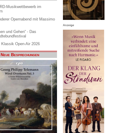
ARD-Musikwettbewerb im
am
nderer Opernabend mit Massimo
Anzeige
en und Gehen“ - Das
dtebundfestival
 Klassik Open-Air 2026
Neue Besprechungen