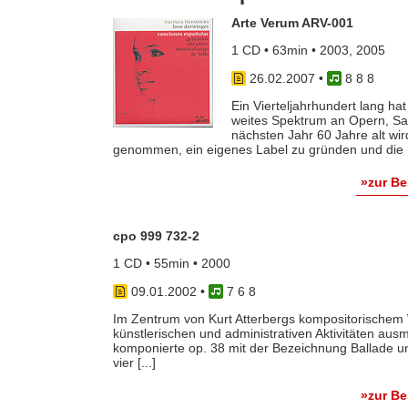
Arte Verum ARV-001
1 CD • 63min • 2003, 2005
26.02.2007
•
8 8 8
Ein Vierteljahrhundert lang ha
weites Spektrum an Opern, Sak
nächsten Jahr 60 Jahre alt wir
genommen, ein eigenes Label zu gründen und die M
»zur B
cpo 999 732-2
1 CD • 55min • 2000
09.01.2002
•
7 6 8
Im Zentrum von Kurt Atterbergs kompositorischem We
künstlerischen und administrativen Aktivitäten au
komponierte op. 38 mit der Bezeichnung Ballade un
vier [...]
»zur B