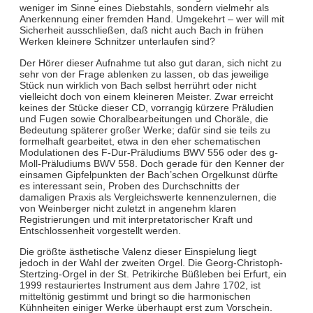
weniger im Sinne eines Diebstahls, sondern vielmehr als
Anerkennung einer fremden Hand. Umgekehrt – wer will mit
Sicherheit ausschließen, daß nicht auch Bach in frühen
Werken kleinere Schnitzer unterlaufen sind?
Der Hörer dieser Aufnahme tut also gut daran, sich nicht zu
sehr von der Frage ablenken zu lassen, ob das jeweilige
Stück nun wirklich von Bach selbst herrührt oder nicht
vielleicht doch von einem kleineren Meister. Zwar erreicht
keines der Stücke dieser CD, vorrangig kürzere Präludien
und Fugen sowie Choralbearbeitungen und Choräle, die
Bedeutung späterer großer Werke; dafür sind sie teils zu
formelhaft gearbeitet, etwa in den eher schematischen
Modulationen des F-Dur-Präludiums BWV 556 oder des g-
Moll-Präludiums BWV 558. Doch gerade für den Kenner der
einsamen Gipfelpunkten der Bach’schen Orgelkunst dürfte
es interessant sein, Proben des Durchschnitts der
damaligen Praxis als Vergleichswerte kennenzulernen, die
von Weinberger nicht zuletzt in angenehm klaren
Registrierungen und mit interpretatorischer Kraft und
Entschlossenheit vorgestellt werden.
Die größte ästhetische Valenz dieser Einspielung liegt
jedoch in der Wahl der zweiten Orgel. Die Georg-Christoph-
Stertzing-Orgel in der St. Petrikirche Büßleben bei Erfurt, ein
1999 restauriertes Instrument aus dem Jahre 1702, ist
mitteltönig gestimmt und bringt so die harmonischen
Kühnheiten einiger Werke überhaupt erst zum Vorschein.