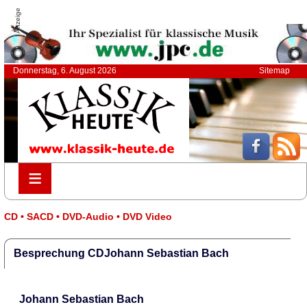
Anzeige
Donnerstag, 6. August 2026
Sitemap
≡
≡
CD • SACD • DVD-Audio • DVD Video
Besprechung CDJohann Sebastian Bach
Johann Sebastian Bach