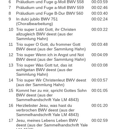
6
Präludium und Fuge g-Moll BWV 558
00:03:59
7
Präludium und Fuge a-Moll BWV 559
00:02:46
8
Präludium und Fuge B-Dur BWV 560
00:03:40
9
In dulci jubilo BWV 751
00:02:24
(Choralbearbeitung)
10
Trio super Lobt Gott, ihr Christen
00:03:22
allzugleich BWV deest (aus der
Sammlung Hahn)
11
Trio super O Gott, du frommer Gott
00:03:48
BWV deest (aus der Sammlung Hahn)
12
Trio super Wenn ich in Angst und Not
00:04:09
BWV deest (aus der Sammlung Hahn)
13
Trio super Was Gott tut, das ist
00:03:08
wohlgetan BWV deest (aus der
Sammlung Hahn)
14
Trio super Wir Christenleut BWV deest
00:03:57
(aus der Sammlung Hahn)
15
Kommt her zu mir, spricht Gottes Sohn
00:01:05
BWV deest (aus der
Sammelhandschrift Yale LM 4843)
16
Herzliebster Jesu, was hast du
00:01:20
verbrochen BWV deest (aus der
Sammelhandschrift Yale LM 4843)
17
Jesu, meines Lebens Leben BWV
00:02:59
deest (aus der Sammelhandschrift Yale