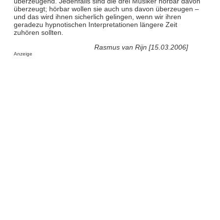
überzeugend. Jedenfalls sind die drei Musiker hörbar davon
überzeugt; hörbar wollen sie auch uns davon überzeugen –
und das wird ihnen sicherlich gelingen, wenn wir ihren
geradezu hypnotischen Interpretationen längere Zeit
zuhören sollten.
Rasmus van Rijn [15.03.2006]
Anzeige