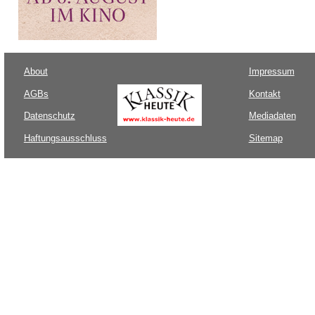
About
Impressum
AGBs
Kontakt
Datenschutz
Mediadaten
Haftungsausschluss
Sitemap