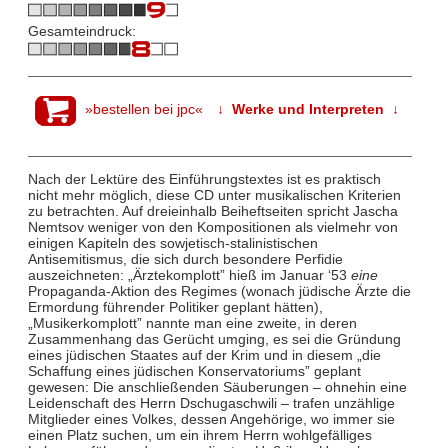
Gesamteindruck:
»bestellen bei jpc«
↓ Werke und Interpreten ↓
Nach der Lektüre des Einführungstextes ist es praktisch
nicht mehr möglich, diese CD unter musikalischen Kriterien
zu betrachten. Auf dreieinhalb Beiheftseiten spricht Jascha
Nemtsov weniger von den Kompositionen als vielmehr von
einigen Kapiteln des sowjetisch-stalinistischen
Antisemitismus, die sich durch besondere Perfidie
auszeichneten: „Ärztekomplott” hieß im Januar ‘53
eine
Propaganda-Aktion des Regimes (wonach jüdische Ärzte die
Ermordung führender Politiker geplant hätten),
„Musikerkomplott” nannte man eine zweite, in deren
Zusammenhang das Gerücht umging, es sei die Gründung
eines jüdischen Staates auf der Krim und in diesem „die
Schaffung eines jüdischen Konservatoriums” geplant
gewesen: Die anschließenden Säuberungen – ohnehin eine
Leidenschaft des Herrn Dschugaschwili – trafen unzählige
Mitglieder eines Volkes, dessen Angehörige, wo immer sie
einen Platz suchen, um ein ihrem Herrn wohlgefälliges