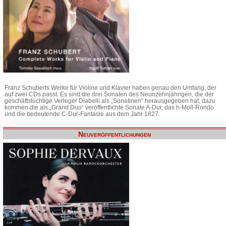
Franz Schuberts Werke für Violine und Klavier haben genau den Umfang, der
auf zwei CDs passt. Es sind die drei Sonaten des Neunzehnjährigen, die der
geschäftstüchtige Verleger Diabelli als „Sonatinen“ herausgegeben hat, dazu
kommen die als „Grand Duo“ veröffentlichte Sonate A-Dur, das h-Moll-Rondo
und die bedeutende C-Dur-Fantasie aus dem Jahr 1827.
Neuveröffentlichungen