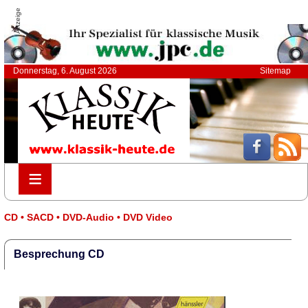
Anzeige
Donnerstag, 6. August 2026
Sitemap
≡
≡
CD • SACD • DVD-Audio • DVD Video
Besprechung CD