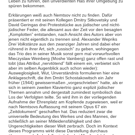
Leben zu führen, den unverdienten Haß ihrer Umgebung zu
spüren bekommen.
Erklärungen weiß auch Nemtsov nicht zu finden. Dafür
präsentiert er mit seinen Kollegen Dmitry Sitkovetsky und
David Geringas drei Proteststücke aus jüdischer und nicht-
jüdischer Feder, die allesamt aus der Zeit vor den besagten
„Komplotten” entstanden, nach Ansicht des Autors aber von
jenen nicht eigentlich zu trennen sind. Alexander Wepriks
Drei Volkstänze
aus den zwanziger Jahren sind dabei eher
rührend in ihrer Art, sich „russisch” zu geben, wohingegen
das Trio des in seiner Musik sonst gern mal vorwurfsvollen
Mieczyslaw Weinberg (Moshe Vainberg) ganz offen rast und
tobt (das Attribut „nervtötend” fällt einem ein, verbietet sich
aber im selben Augenblick auch schon wieder):
Ausweglosigkeit, Wut, Unverständnis formulieren hier eine
Anklageschrift, die ihm Dmitri Schostakowitsch ein Jahr
früher (1944) gewissermaßen „vorgeschrieben” hatte, als er
sich in seinem zweiten Klaviertrio ganz explizit jüdischer
Themen annahm und dergestalt zumindest symbolisch das
Los der Verfolgten teilte. So wird ihm in der vorliegenden
Aufnahme der Ehrenplatz am Kopfende zugewiesen, weil er
nach Nemtsovs Auffassung mit seinem Opus 67 ein
„Zeitdokument” geschaffen hat. Das reduziert zwar die
universelle Bedeutung des Werkes und des Mannes, der
schließlich an seiner Mitleidensfähigkeit und den
Ungerechtigkeiten dieser Welt zerbrach. Doch im Kontext
dieses Programms wirkt diese Darstellung durchaus