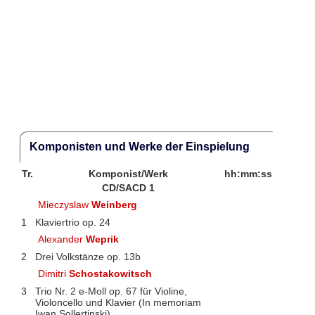
Komponisten und Werke der Einspielung
Tr.
Komponist/Werk
hh:mm:ss
CD/SACD 1
Mieczyslaw
Weinberg
1
Klaviertrio op. 24
Alexander
Weprik
2
Drei Volkstänze op. 13b
Dimitri
Schostakowitsch
3
Trio Nr. 2 e-Moll op. 67 für Violine,
Violoncello und Klavier (In memoriam
Iwan Sollertinski)