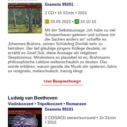
Gramola 99251
2 CD • 1h 52min • 2021
20.05.2022
•
10 10 10
Mit der Selbstaussage „Ich habe zu viel
Schopenhauer gelesen und schaue mir
die Sachen anders an“ schaffte es
Johannes Brahms, seinen Schützling Dvořák sehr zu
betrüben. Der tief gläubige jüngere Kollege deutete, so
erzählt es Josef Suk, diese Aussage als religiösen
Skeptizismus. Mindestens so plausibel ist es, Brahmsens
philosophische Lektüre weltanschaulich zu deuten. Das
würde erklären, warum gerade die Musik der späteren Jahre
so resignativ, melancholisch, traurig klingt.
»zur Besprechung«
Ludwig van Beethoven
Violinkonzert • Tripelkonzert • Romanzen
Gramola 99101
2 CD/SACD stereo/surround • 1h 31min
• 2016