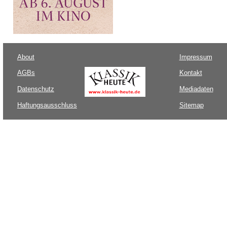
About
Impressum
AGBs
Kontakt
Datenschutz
Mediadaten
Haftungsausschluss
Sitemap