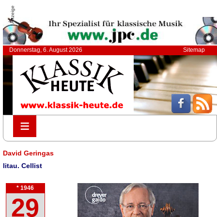
Anzeige
Donnerstag, 6. August 2026
Sitemap
≡
≡
David Geringas
litau. Cellist
* 1946
29