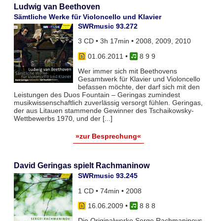
Ludwig van Beethoven
Sämtliche Werke für Violoncello und Klavier
SWRmusic 93.272
3 CD • 3h 17min • 2008, 2009, 2010
01.06.2011
•
8 9 9
Wer immer sich mit Beethovens
Gesamtwerk für Klavier und Violoncello
befassen möchte, der darf sich mit den
Leistungen des Duos Fountain – Geringas zumindest
musikwissenschaftlich zuverlässig versorgt fühlen. Geringas,
der aus Litauen stammende Gewinner des Tschaikowsky-
Wettbewerbs 1970, und der [...]
»zur Besprechung«
David Geringas spielt Rachmaninow
SWRmusic 93.245
1 CD • 74min • 2008
16.06.2009
•
8 8 8
Die Originalwerke Serge Rachmaninovs