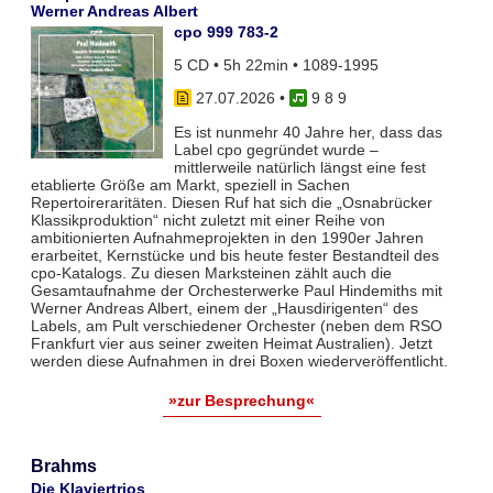
Werner Andreas Albert
cpo 999 783-2
5 CD • 5h 22min • 1089-1995
27.07.2026
•
9 8 9
Es ist nunmehr 40 Jahre her, dass das
Label cpo gegründet wurde –
mittlerweile natürlich längst eine fest
etablierte Größe am Markt, speziell in Sachen
Repertoireraritäten. Diesen Ruf hat sich die „Osnabrücker
Klassikproduktion“ nicht zuletzt mit einer Reihe von
ambitionierten Aufnahmeprojekten in den 1990er Jahren
erarbeitet, Kernstücke und bis heute fester Bestandteil des
cpo-Katalogs. Zu diesen Marksteinen zählt auch die
Gesamtaufnahme der Orchesterwerke Paul Hindemiths mit
Werner Andreas Albert, einem der „Hausdirigenten“ des
Labels, am Pult verschiedener Orchester (neben dem RSO
Frankfurt vier aus seiner zweiten Heimat Australien). Jetzt
werden diese Aufnahmen in drei Boxen wiederveröffentlicht.
»zur Besprechung«
Brahms
Die Klaviertrios