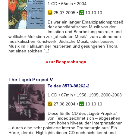
1 CD • 65min • 2004
25.07.2005
•
10 10 10
Es war ein langer Emanzipationsprozeß
der abendländischen Musik von der
Imitation und Bearbeitung sakraler und
weltlicher Melodien zur „absoluten Musik“, zum autonomen
musikalischen Kunstwerk. Jüdische Musik, oder besser,
Musik im Hallraum der rezitierten und gesungenen Thora
hat einen solchen [...]
»zur Besprechung«
The Ligeti Project V
Teldec 8573-88262-2
1 CD • 67min • 1958, 1995, 2000-2003
27.08.2004
•
10 10 10
Diese fünfte CD des „Ligeti-Projekts“
von Teldec zeichnet sich – abgesehen
vom hohen Niveau der Interpretationen
– durch eine sehr pointierte interne Dramaturgie aus! Ein
Hörer, der die Highlights dieser CD noch nicht kennt und