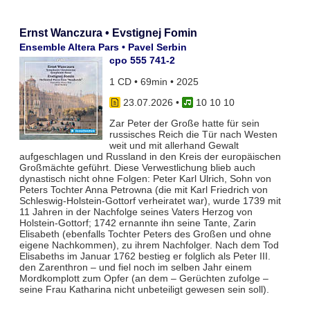
Ernst Wanczura • Evstignej Fomin
Ensemble Altera Pars • Pavel Serbin
cpo 555 741-2
1 CD • 69min • 2025
23.07.2026
•
10 10 10
Zar Peter der Große hatte für sein
russisches Reich die Tür nach Westen
weit und mit allerhand Gewalt
aufgeschlagen und Russland in den Kreis der europäischen
Großmächte geführt. Diese Verwestlichung blieb auch
dynastisch nicht ohne Folgen: Peter Karl Ulrich, Sohn von
Peters Tochter Anna Petrowna (die mit Karl Friedrich von
Schleswig-Holstein-Gottorf verheiratet war), wurde 1739 mit
11 Jahren in der Nachfolge seines Vaters Herzog von
Holstein-Gottorf; 1742 ernannte ihn seine Tante, Zarin
Elisabeth (ebenfalls Tochter Peters des Großen und ohne
eigene Nachkommen), zu ihrem Nachfolger. Nach dem Tod
Elisabeths im Januar 1762 bestieg er folglich als Peter III.
den Zarenthron – und fiel noch im selben Jahr einem
Mordkomplott zum Opfer (an dem – Gerüchten zufolge –
seine Frau Katharina nicht unbeteiligt gewesen sein soll).