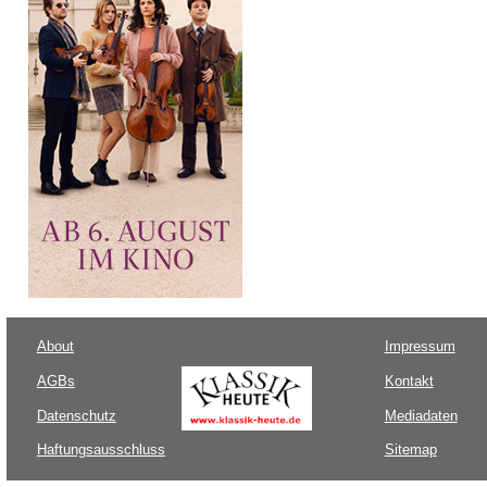
About
Impressum
AGBs
Kontakt
Datenschutz
Mediadaten
Haftungsausschluss
Sitemap