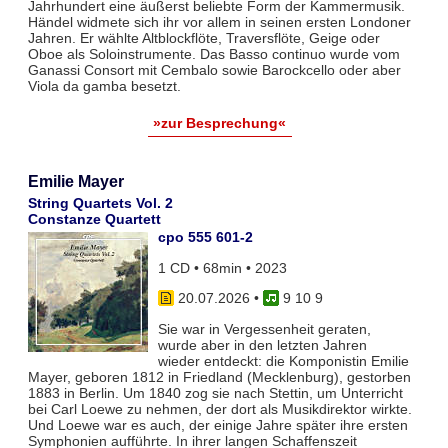
Jahrhundert eine äußerst beliebte Form der Kammermusik.
Händel widmete sich ihr vor allem in seinen ersten Londoner
Jahren. Er wählte Altblockflöte, Traversflöte, Geige oder
Oboe als Soloinstrumente. Das Basso continuo wurde vom
Ganassi Consort mit Cembalo sowie Barockcello oder aber
Viola da gamba besetzt.
»zur Besprechung«
Emilie Mayer
String Quartets Vol. 2
Constanze Quartett
cpo 555 601-2
1 CD • 68min • 2023
20.07.2026
•
9 10 9
Sie war in Vergessenheit geraten,
wurde aber in den letzten Jahren
wieder entdeckt: die Komponistin Emilie
Mayer, geboren 1812 in Friedland (Mecklenburg), gestorben
1883 in Berlin. Um 1840 zog sie nach Stettin, um Unterricht
bei Carl Loewe zu nehmen, der dort als Musikdirektor wirkte.
Und Loewe war es auch, der einige Jahre später ihre ersten
Symphonien aufführte. In ihrer langen Schaffenszeit