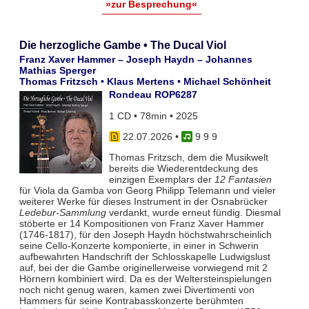
»zur Besprechung«
Die herzogliche Gambe • The Ducal Viol
Franz Xaver Hammer – Joseph Haydn – Johannes
Mathias Sperger
Thomas Fritzsch • Klaus Mertens • Michael Schönheit
Rondeau ROP6287
1 CD • 78min • 2025
22.07.2026
•
9 9 9
Thomas Fritzsch, dem die Musikwelt
bereits die Wiederentdeckung des
einzigen Exemplars der
12 Fantasien
für Viola da Gamba von Georg Philipp Telemann und vieler
weiterer Werke für dieses Instrument in der Osnabrücker
Ledebur-Sammlung
verdankt, wurde erneut fündig. Diesmal
stöberte er 14 Kompositionen von Franz Xaver Hammer
(1746-1817), für den Joseph Haydn höchstwahrscheinlich
seine Cello-Konzerte komponierte, in einer in Schwerin
aufbewahrten Handschrift der Schlosskapelle Ludwigslust
auf, bei der die Gambe originellerweise vorwiegend mit 2
Hörnern kombiniert wird. Da es der Weltersteinspielungen
noch nicht genug waren, kamen zwei Divertimenti von
Hammers für seine Kontrabasskonzerte berühmten