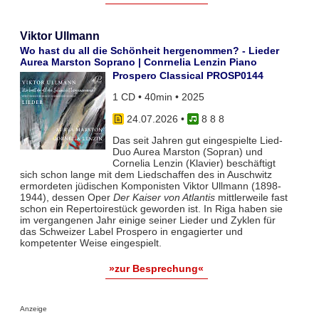
Viktor Ullmann
Wo hast du all die Schönheit hergenommen? - Lieder
Aurea Marston Soprano | Conrnelia Lenzin Piano
Prospero Classical PROSP0144
1 CD • 40min • 2025
24.07.2026
•
8 8 8
Das seit Jahren gut eingespielte Lied-
Duo Aurea Marston (Sopran) und
Cornelia Lenzin (Klavier) beschäftigt
sich schon lange mit dem Liedschaffen des in Auschwitz
ermordeten jüdischen Komponisten Viktor Ullmann (1898-
1944), dessen Oper
Der Kaiser von Atlantis
mittlerweile fast
schon ein Repertoirestück geworden ist. In Riga haben sie
im vergangenen Jahr einige seiner Lieder und Zyklen für
das Schweizer Label Prospero in engagierter und
kompetenter Weise eingespielt.
»zur Besprechung«
Anzeige