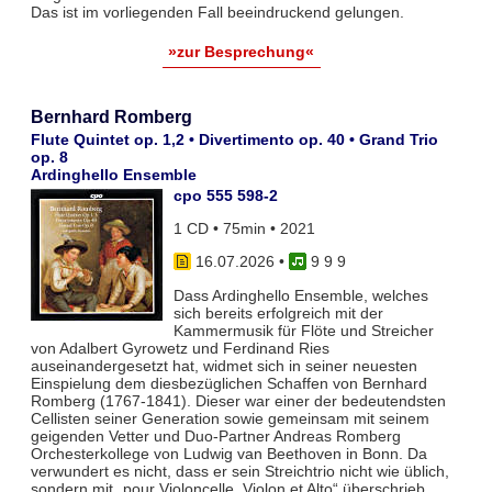
Das ist im vorliegenden Fall beeindruckend gelungen.
»zur Besprechung«
Bernhard Romberg
Flute Quintet op. 1,2 • Divertimento op. 40 • Grand Trio
op. 8
Ardinghello Ensemble
cpo 555 598-2
1 CD • 75min • 2021
16.07.2026
•
9 9 9
Dass Ardinghello Ensemble, welches
sich bereits erfolgreich mit der
Kammermusik für Flöte und Streicher
von Adalbert Gyrowetz und Ferdinand Ries
auseinandergesetzt hat, widmet sich in seiner neuesten
Einspielung dem diesbezüglichen Schaffen von Bernhard
Romberg (1767-1841). Dieser war einer der bedeutendsten
Cellisten seiner Generation sowie gemeinsam mit seinem
geigenden Vetter und Duo-Partner Andreas Romberg
Orchesterkollege von Ludwig van Beethoven in Bonn. Da
verwundert es nicht, dass er sein Streichtrio nicht wie üblich,
sondern mit „pour Violoncelle, Violon et Alto“ überschrieb.