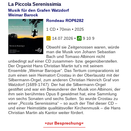
La Piccola Serenissimia
Musik für den Grafen Watzdorf
Weimar Barock
Rondeau ROP6282
1 CD • 70min • 2025
14.07.2026
•
9 10 9
Obwohl sie Zeitgenossen waren, würde
man die Musik von Johann Sebastian
Bach und Tomaso Albinoni nicht
unbedingt auf einer CD zusammen- bzw. gegenüberstellen.
Der Organist Hans Christian Martin tut’s mit seinem
Ensemble „Weimar Baroque“. Das Tertium comparationis ist
zum einen sein Heimatort Crostau in der Oberlausitz mit der
Silbermann-Orgel, zum anderen Christian Heinrich Graf von
Watzdorf (1689-1747): Der hat die Silbermann-Orgel
gestiftet und war ein Bewunderer der Musik von Albinoni, der
ihm sein berühmtes Opus 8 gewidmet hat, eine Sammlung
von sechs Sonaten und sechs Suiten. So wurde Crostau zu
einer „Piccola Serenissima“ – so auch der Titel dieser CD –
und einer Heimstätte qualitätsvoller Kirchenmusik – die Hans
Christian Martin als Kantor weiter fördert.
»zur Besprechung«