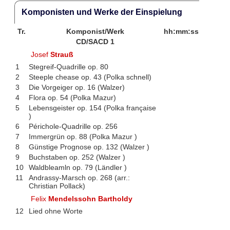
Komponisten und Werke der Einspielung
Tr.
Komponist/Werk
hh:mm:ss
CD/SACD 1
Josef
Strauß
1
Stegreif-Quadrille op. 80
2
Steeple chease op. 43 (Polka schnell)
3
Die Vorgeiger op. 16 (Walzer)
4
Flora op. 54 (Polka Mazur)
5
Lebensgeister op. 154 (Polka française
)
6
Périchole-Quadrille op. 256
7
Immergrün op. 88 (Polka Mazur )
8
Günstige Prognose op. 132 (Walzer )
9
Buchstaben op. 252 (Walzer )
10
Waldbleamln op. 79 (Ländler )
11
Andrassy-Marsch op. 268 (arr.:
Christian Pollack)
Felix
Mendelssohn Bartholdy
12
Lied ohne Worte