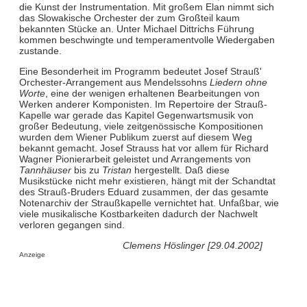
die Kunst der Instrumentation. Mit großem Elan nimmt sich
das Slowakische Orchester der zum Großteil kaum
bekannten Stücke an. Unter Michael Dittrichs Führung
kommen beschwingte und temperamentvolle Wiedergaben
zustande.
Eine Besonderheit im Programm bedeutet Josef Strauß'
Orchester-Arrangement aus Mendelssohns
Liedern ohne
Worte
, eine der wenigen erhaltenen Bearbeitungen von
Werken anderer Komponisten. Im Repertoire der Strauß-
Kapelle war gerade das Kapitel Gegenwartsmusik von
großer Bedeutung, viele zeitgenössische Kompositionen
wurden dem Wiener Publikum zuerst auf diesem Weg
bekannt gemacht. Josef Strauss hat vor allem für Richard
Wagner Pionierarbeit geleistet und Arrangements von
Tannhäuser
bis zu
Tristan
hergestellt. Daß diese
Musikstücke nicht mehr existieren, hängt mit der Schandtat
des Strauß-Bruders Eduard zusammen, der das gesamte
Notenarchiv der Straußkapelle vernichtet hat. Unfaßbar, wie
viele musikalische Kostbarkeiten dadurch der Nachwelt
verloren gegangen sind.
Clemens Höslinger [29.04.2002]
Anzeige