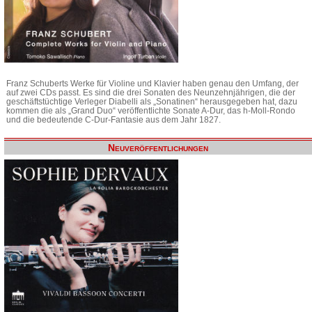
Franz Schuberts Werke für Violine und Klavier haben genau den Umfang, der
auf zwei CDs passt. Es sind die drei Sonaten des Neunzehnjährigen, die der
geschäftstüchtige Verleger Diabelli als „Sonatinen“ herausgegeben hat, dazu
kommen die als „Grand Duo“ veröffentlichte Sonate A-Dur, das h-Moll-Rondo
und die bedeutende C-Dur-Fantasie aus dem Jahr 1827.
Neuveröffentlichungen