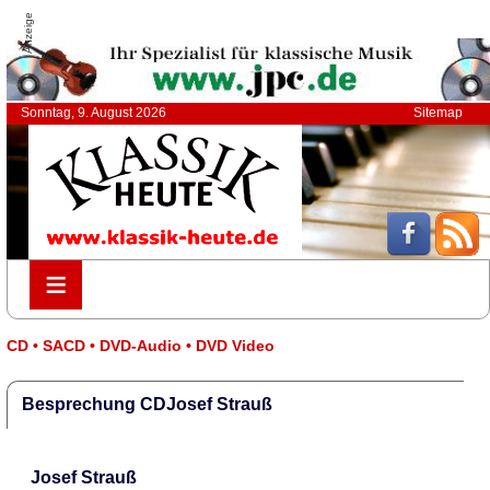
Anzeige
Sonntag, 9. August 2026
Sitemap
≡
≡
CD • SACD • DVD-Audio • DVD Video
Besprechung CDJosef Strauß
Josef Strauß