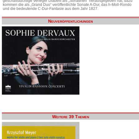
geschäftstüchtige Verleger Diabelli als „Sonatinen“ herausgegeben hat, dazu
kommen die als „Grand Duo“ veröffentlichte Sonate A-Dur, das h-Moll-Rondo
und die bedeutende C-Dur-Fantasie aus dem Jahr 1827.
Neuveröffentlichungen
Weitere 39 Themen