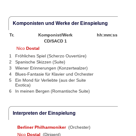
Komponisten und Werke der Einspielung
Tr.
Komponist/Werk
hh:mm:ss
CD/SACD 1
Nico
Dostal
1
Fröhliches Spiel (Scherzo Ouvertüre)
2
Spanische Skizzen (Suite)
3
Wiener Erinnerungen (Konzertwalzer)
4
Blues-Fantasie für Klavier und Orchester
5
Ein Mond für Verliebte (aus der Suite
Exotica)
6
In meinen Bergen (Romantische Suite)
Interpreten der Einspielung
Berliner Philharmoniker
(Orchester)
Nico
Dostal
(Dirigent)