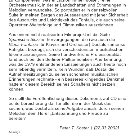
zu komponieren, was er „schon immer wollte“: reine
Orchestermusik, in der er Landschaften und Stimmungen in
Melodien verwandelte. So porträtiert er in der reizvollen
Suite In meinen Bergen das Ausseerland mit jener Sicherheit
des Ausdrucks und Leichtigkeit des Tonfalls, die auch seine
Operetten-Welterfolge und Filmmusiken auszeichnen.
Aus einem nicht realisierten Filmprojekt ist die Suite
Spanische Skizzen
hervorgegangen, die (wie auch die
Blues-Fantasie
für Klavier und Orchester) Dostals immense
Fähigkeit bezeugt, sich die verschiedensten musikalischen
Idiome anzueignen. Seine handwerkliche Professionalität
fand auch bei den Berliner Philharmonikern Anerkennung,
was die 1979 entstandenen Einspielungen auch heute noch
sehr lebendig vermitteln. Kein Wunder, daß Dostal die
Aufnahmesitzungen zu seinen schönsten musikalischen
Erinnerungen rechnete - ein besseres klingendes Denkmal
hätte er diesem Bereich seines Schaffens nicht setzen
können.
So stellt die Veröffentlichung dieses Dokuments auf CD eine
echte Bereicherung dar für alle, die in der Musik das
suchen, was Dostal als seine Aufgabe ansah: durch seinen
Melodien dem Hörer „Entspannung und Freude zu
bereiten“.
Peter T. Köster † [22.03.2002]
Anzeige