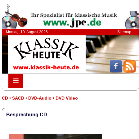
Anzeige
Montag, 10. August 2026
Sitemap
≡
≡
CD • SACD • DVD-Audio • DVD Video
Besprechung CD