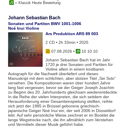
= Klassik Heute Bewertung
Johann Sebastian Bach
Sonaten und Partiten BWV 1001-1006
Noé Inui Violine
Ars Produktion ARS 89 003
2 CD • 2h 33min • 2025
07.08.2026
•
10 10 10
Johann Sebastian Bach hat im Jahr
1720 je drei Sonaten und Partiten für
Violine allein in einem kostbaren
Autograph für die Nachwelt überliefert und dieses
Manuskript mit dem schlichten, aber stolzen Titel „Sei Solo“
versehen. Die Kompositionen waren über hundert Jahre
lang fast vergessen, bevor sie der Geiger Joseph Joachim
zu Beginn des 20. Jahrhunderts gleichsam wiederentdeckte.
In die Reihe der vielen Interpreten, die sich seitdem der
Herausforderung einer Gesamteinspielung stellten, reihte
sich jetzt der 1985 in Brüssel geborene griechisch-
japanische Geiger Noé Inui ein, der seit 2006 in Düsseldorf
lebt. Auf sehr persönliche Weise zeichnet er im Booklet die
lange Wegstrecke nach, die ihn allmählich zum Verstehen
und Vermitteln dieser Musik geführt habe.