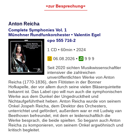
»zur Besprechung«
Anton Reicha
Complete Symphonies Vol. 1
Münchner Rundfunkorchester • Valentin Egel
cpo 555 716-2
1 CD • 60min • 2024
06.08.2026
•
9 9 9
Seit 2020 sichten Musikwissenschaftler
intensiver die zahlreichen
unveröffentlichten Werke von Anton
Reicha (1770-1836), dem Flötisten in der Bonner
Hofkapelle, der vor allem durch seine vielen Bläserquintette
bekannt ist. Das Label cpo will nun auch die symphonischen
Werke aus dem Dunkel der Ungedrucktheit und
Nichtaufgeführtheit heben. Anton Reicha wurde von seinem
Onkel Jospeh Reicha, dem Direktor des Orchesters,
unterrichtet und gefördert, außerdem war er mit Ludwig van
Beethoven befreundet, mit dem er leidenschaftlich die
Werke besprach, die beide spielten. So begann auch Anton
Reicha zu komponieren, von seinem Onkel argwöhnisch und
kritisch begleitet.