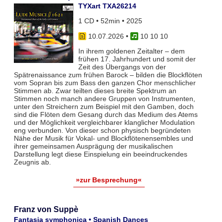
TYXart TXA26214
1 CD • 52min • 2025
10.07.2026
•
10 10 10
In ihrem goldenen Zeitalter – dem
frühen 17. Jahrhundert und somit der
Zeit des Übergangs von der
Spätrenaissance zum frühen Barock – bilden die Blockflöten
vom Sopran bis zum Bass den ganzen Chor menschlicher
Stimmen ab. Zwar teil­ten dieses breite Spektrum an
Stimmen noch manch andere Gruppen von Instrumenten,
unter den Streichern zum Bei­spiel mit den Gamben, doch
sind die Flöten dem Gesang durch das Medium des Atems
und der Möglichkeit vergleich­barer klanglicher Modulation
eng verbunden. Von dieser schon physisch begründeten
Nähe der Musik für Vokal- und Blockflö­tenensembles und
ihrer gemeinsamen Ausprägung der musikalischen
Darstellung legt diese Einspielung ein beeindruckendes
Zeugnis ab.
»zur Besprechung«
Franz von Suppè
Fantasia symphonica • Spanish Dances