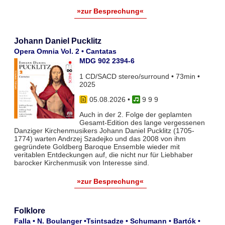
»zur Besprechung«
Johann Daniel Pucklitz
Opera Omnia Vol. 2 • Cantatas
MDG 902 2394-6
1 CD/SACD stereo/surround • 73min •
2025
05.08.2026
•
9 9 9
Auch in der 2. Folge der geplamten
Gesamt-Edition des lange vergessenen
Danziger Kirchenmusikers Johann Daniel Pucklitz (1705-
1774) warten Andrzej Szadejko und das 2008 von ihm
gegründete Goldberg Baroque Ensemble wieder mit
veritablen Entdeckungen auf, die nicht nur für Liebhaber
barocker Kirchenmusik von Interesse sind.
»zur Besprechung«
Folklore
Falla • N. Boulanger •Tsintsadze • Schumann • Bartók •