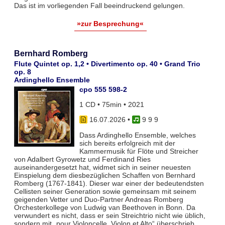
Das ist im vorliegenden Fall beeindruckend gelungen.
»zur Besprechung«
Bernhard Romberg
Flute Quintet op. 1,2 • Divertimento op. 40 • Grand Trio
op. 8
Ardinghello Ensemble
cpo 555 598-2
1 CD • 75min • 2021
16.07.2026
•
9 9 9
Dass Ardinghello Ensemble, welches
sich bereits erfolgreich mit der
Kammermusik für Flöte und Streicher
von Adalbert Gyrowetz und Ferdinand Ries
auseinandergesetzt hat, widmet sich in seiner neuesten
Einspielung dem diesbezüglichen Schaffen von Bernhard
Romberg (1767-1841). Dieser war einer der bedeutendsten
Cellisten seiner Generation sowie gemeinsam mit seinem
geigenden Vetter und Duo-Partner Andreas Romberg
Orchesterkollege von Ludwig van Beethoven in Bonn. Da
verwundert es nicht, dass er sein Streichtrio nicht wie üblich,
sondern mit „pour Violoncelle, Violon et Alto“ überschrieb.