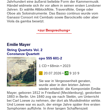
Jahrhundert eine äußerst beliebte Form der Kammermusik.
Händel widmete sich ihr vor allem in seinen ersten Londoner
Jahren. Er wählte Altblockflöte, Traversflöte, Geige oder
Oboe als Soloinstrumente. Das Basso continuo wurde vom
Ganassi Consort mit Cembalo sowie Barockcello oder aber
Viola da gamba besetzt.
»zur Besprechung«
Emilie Mayer
String Quartets Vol. 2
Constanze Quartett
cpo 555 601-2
1 CD • 68min • 2023
20.07.2026
•
9 10 9
Sie war in Vergessenheit geraten,
wurde aber in den letzten Jahren
wieder entdeckt: die Komponistin Emilie
Mayer, geboren 1812 in Friedland (Mecklenburg), gestorben
1883 in Berlin. Um 1840 zog sie nach Stettin, um Unterricht
bei Carl Loewe zu nehmen, der dort als Musikdirektor wirkte.
Und Loewe war es auch, der einige Jahre später ihre ersten
Symphonien aufführte. In ihrer langen Schaffenszeit