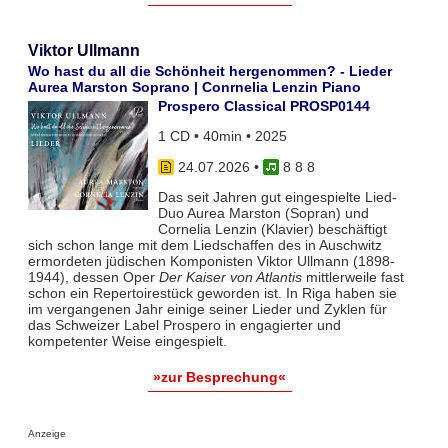
Viktor Ullmann
Wo hast du all die Schönheit hergenommen? - Lieder
Aurea Marston Soprano | Conrnelia Lenzin Piano
Prospero Classical PROSP0144
1 CD • 40min • 2025
24.07.2026
•
8 8 8
Das seit Jahren gut eingespielte Lied-
Duo Aurea Marston (Sopran) und
Cornelia Lenzin (Klavier) beschäftigt
sich schon lange mit dem Liedschaffen des in Auschwitz
ermordeten jüdischen Komponisten Viktor Ullmann (1898-
1944), dessen Oper
Der Kaiser von Atlantis
mittlerweile fast
schon ein Repertoirestück geworden ist. In Riga haben sie
im vergangenen Jahr einige seiner Lieder und Zyklen für
das Schweizer Label Prospero in engagierter und
kompetenter Weise eingespielt.
»zur Besprechung«
Anzeige