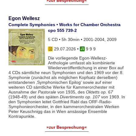
»zur Besprechung«
Egon Wellesz
Complete Symphonies • Works for Chamber Orchestra
cpo 555 739-2
5 CD • 5h 30min • 2001-2004, 2009
29.07.2026
•
9 9 9
Die vorliegende Egon-Wellesz-
Anthologie umfasst als kombinierte
Wiederveröffentlichung in einer Box auf
4 CDs sämtliche neun Symphonien und den 1969 vor der 8.
Symphonie (zunächst als möglichen Kopfsatz derselben)
entstandenen ‚Symphonischen Epilog‘ sowie auf einer
weiteren CD sämtliche Werke für Kammerorchester mit
Ausnahme der
Pastorale
von 1935, des
Oktetts op. 67
(1948-49) und des späten
Divertimento op. 107
von 1969. In
den Symphonien leitet Gottfried Rabl das ORF-Radio-
Symphonieorchester, in den kammerorchestralen Werken
Peter Keuschnigg das in Wien ansässige Ensemble
Kontrapunkte.
»zur Besprechung«