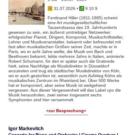
31.07.2026
•
9 10 9
Ferdinand Hiller (1811-1885) scheint
eine Art musikgesellschaftlicher
Tausendsassa des 19. Jahrhunderts
gewesen zu sein, ein äußerst umtriebiger Netzwerker:
erfolgreicher Pianist, Dirigent, Komponist, Musikschriftsteller,
Lehrer und Musikveranstalter, bekannt oder befreundet mit
fast allen musikalischen Größen seiner Zeit, machte er in
Paris, wo er acht Jahre weilte, die Musik von Bach und
Beethoven bekannt, lebte mehrere Jahre in Italien, animierte
Robert Schumann, für den er später auch die Grabrede
hielt, seine Nachfolge als Musikdirektor in Düsseldorf
anzutreten und trug als städtischer Musikdirektor von Köln,
wo er auch gestorben ist, wesentlich zum Aufstieg Kölns als
musikalisches Zentrum im Rheinland bei. Über 500 Werke
hat er komponiert, aber seine Musik ist weitgehend
vergessen. Aus dieser Vergessenheit will das Label cpo die
Musik herausholen, zwei seiner insgesamt sechs
Symphonien sind hier versammelt.
»zur Besprechung«
Igor Markevitch
Concerto for Piano and Orchestra | Cinema Overture |