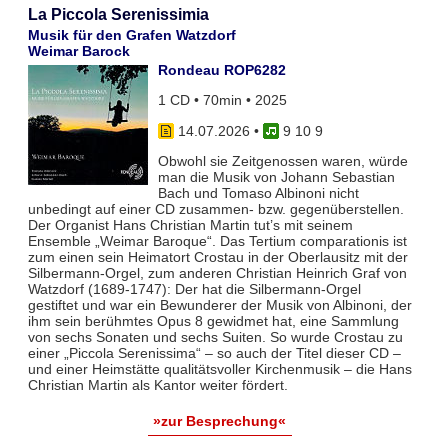
La Piccola Serenissimia
Musik für den Grafen Watzdorf
Weimar Barock
Rondeau ROP6282
1 CD • 70min • 2025
14.07.2026
•
9 10 9
Obwohl sie Zeitgenossen waren, würde
man die Musik von Johann Sebastian
Bach und Tomaso Albinoni nicht
unbedingt auf einer CD zusammen- bzw. gegenüberstellen.
Der Organist Hans Christian Martin tut’s mit seinem
Ensemble „Weimar Baroque“. Das Tertium comparationis ist
zum einen sein Heimatort Crostau in der Oberlausitz mit der
Silbermann-Orgel, zum anderen Christian Heinrich Graf von
Watzdorf (1689-1747): Der hat die Silbermann-Orgel
gestiftet und war ein Bewunderer der Musik von Albinoni, der
ihm sein berühmtes Opus 8 gewidmet hat, eine Sammlung
von sechs Sonaten und sechs Suiten. So wurde Crostau zu
einer „Piccola Serenissima“ – so auch der Titel dieser CD –
und einer Heimstätte qualitätsvoller Kirchenmusik – die Hans
Christian Martin als Kantor weiter fördert.
»zur Besprechung«