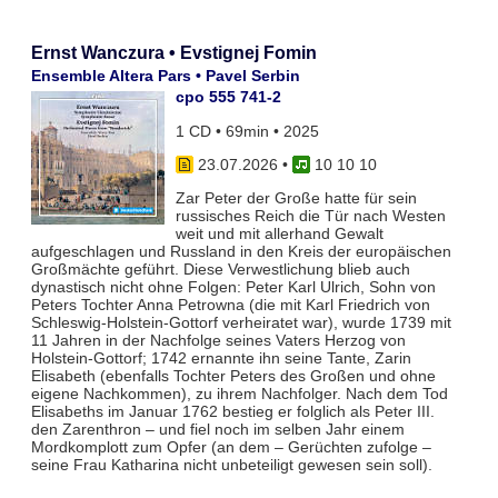
Ernst Wanczura • Evstignej Fomin
Ensemble Altera Pars • Pavel Serbin
cpo 555 741-2
1 CD • 69min • 2025
23.07.2026
•
10 10 10
Zar Peter der Große hatte für sein
russisches Reich die Tür nach Westen
weit und mit allerhand Gewalt
aufgeschlagen und Russland in den Kreis der europäischen
Großmächte geführt. Diese Verwestlichung blieb auch
dynastisch nicht ohne Folgen: Peter Karl Ulrich, Sohn von
Peters Tochter Anna Petrowna (die mit Karl Friedrich von
Schleswig-Holstein-Gottorf verheiratet war), wurde 1739 mit
11 Jahren in der Nachfolge seines Vaters Herzog von
Holstein-Gottorf; 1742 ernannte ihn seine Tante, Zarin
Elisabeth (ebenfalls Tochter Peters des Großen und ohne
eigene Nachkommen), zu ihrem Nachfolger. Nach dem Tod
Elisabeths im Januar 1762 bestieg er folglich als Peter III.
den Zarenthron – und fiel noch im selben Jahr einem
Mordkomplott zum Opfer (an dem – Gerüchten zufolge –
seine Frau Katharina nicht unbeteiligt gewesen sein soll).