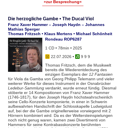
»zur Besprechung«
Die herzogliche Gambe • The Ducal Viol
Franz Xaver Hammer – Joseph Haydn – Johannes
Mathias Sperger
Thomas Fritzsch • Klaus Mertens • Michael Schönheit
Rondeau ROP6287
1 CD • 78min • 2025
22.07.2026
•
9 9 9
Thomas Fritzsch, dem die Musikwelt
bereits die Wiederentdeckung des
einzigen Exemplars der
12 Fantasien
für Viola da Gamba von Georg Philipp Telemann und vieler
weiterer Werke für dieses Instrument in der Osnabrücker
Ledebur-Sammlung
verdankt, wurde erneut fündig. Diesmal
stöberte er 14 Kompositionen von Franz Xaver Hammer
(1746-1817), für den Joseph Haydn höchstwahrscheinlich
seine Cello-Konzerte komponierte, in einer in Schwerin
aufbewahrten Handschrift der Schlosskapelle Ludwigslust
auf, bei der die Gambe originellerweise vorwiegend mit 2
Hörnern kombiniert wird. Da es der Weltersteinspielungen
noch nicht genug waren, kamen zwei Divertimenti von
Hammers für seine Kontrabasskonzerte berühmten