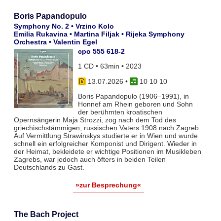
Boris Papandopulo
Symphony No. 2 • Vrzino Kolo
Emilia Rukavina • Martina Filjak • Rijeka Symphony
Orchestra • Valentin Egel
cpo 555 618-2
1 CD • 63min • 2023
13.07.2026
•
10 10 10
Boris Papandopulo (1906–1991), in
Honnef am Rhein geboren und Sohn
der berühmten kroatischen
Opernsängerin Maja Strozzi, zog nach dem Tod des
griechischstämmigen, russischen Vaters 1908 nach Zagreb.
Auf Vermittlung Strawinskys studierte er in Wien und wurde
schnell ein erfolgreicher Komponist und Dirigent. Wieder in
der Heimat, bekleidete er wichtige Positionen im Musikleben
Zagrebs, war jedoch auch öfters in beiden Teilen
Deutschlands zu Gast.
»zur Besprechung«
The Bach Project