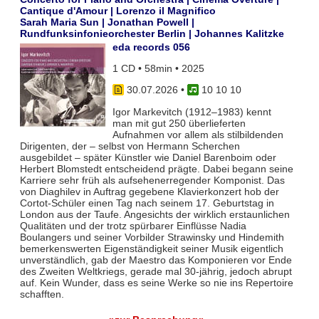
Cantique d'Amour | Lorenzo il Magnifico
Sarah Maria Sun | Jonathan Powell |
Rundfunksinfonieorchester Berlin | Johannes Kalitzke
eda records 056
1 CD • 58min • 2025
30.07.2026
•
10 10 10
Igor Markevitch (1912–1983) kennt
man mit gut 250 überlieferten
Aufnahmen vor allem als stilbildenden
Dirigenten, der – selbst von Hermann Scherchen
ausgebildet – später Künstler wie Daniel Barenboim oder
Herbert Blomstedt entscheidend prägte. Dabei begann seine
Karriere sehr früh als aufsehenerregender Komponist. Das
von Diaghilev in Auftrag gegebene Klavierkonzert hob der
Cortot-Schüler einen Tag nach seinem 17. Geburtstag in
London aus der Taufe. Angesichts der wirklich erstaunlichen
Qualitäten und der trotz spürbarer Einflüsse Nadia
Boulangers und seiner Vorbilder Strawinsky und Hindemith
bemerkenswerten Eigenständigkeit seiner Musik eigentlich
unverständlich, gab der Maestro das Komponieren vor Ende
des Zweiten Weltkriegs, gerade mal 30-jährig, jedoch abrupt
auf. Kein Wunder, dass es seine Werke so nie ins Repertoire
schafften.