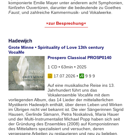
komponierte Emilie Mayer unter anderem acht Symphonien,
fünfzehn Ouvertüren, darunter die bedeutende zu Goethes
Faust
, und zahlreiche Kammermusik- und Vokalwerke.
»zur Besprechung«
Hadewijch
Grote Minne • Spirituality of Love 13th century
VocaMe
Prospero Classical PROSP0140
1 CD • 63min • 2025
17.07.2026
•
9 9 9
Auf eine musikalische Reise ins 13.
Jahrhundert führt uns das
Vokalensemble VocaMe mit dem
vorliegenden Album, das 14 Lieder der mittelalterlichen
Mystikerin Hadewijch enthält, über deren Leben und Wirken
im Übrigen nicht viel bekannt ist. Die vier Sängerinnen Sigrid
Hausen, Gerlinde Sämann, Petra Noskalová, Maria Hauer
und der Multi-Instrumentalist Michael Popp haben sich seit
der Gründung des Ensembles (2008) auf Komponistinnen
des Mittelalters spezialisiert und versuchen, deren
vergessene Arbeiten zu restaurieren und neu zu beleben.