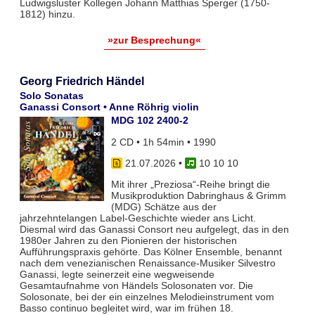
Ludwigsluster Kollegen Johann Matthias Sperger (1750-
1812) hinzu.
»zur Besprechung«
Georg Friedrich Händel
Solo Sonatas
Ganassi Consort • Anne Röhrig violin
MDG 102 2400-2
2 CD • 1h 54min • 1990
21.07.2026
•
10 10 10
Mit ihrer „Preziosa“-Reihe bringt die
Musikproduktion Dabringhaus & Grimm
(MDG) Schätze aus der
jahrzehntelangen Label-Geschichte wieder ans Licht.
Diesmal wird das Ganassi Consort neu aufgelegt, das in den
1980er Jahren zu den Pionieren der historischen
Aufführungspraxis gehörte. Das Kölner Ensemble, benannt
nach dem venezianischen Renaissance-Musiker Silvestro
Ganassi, legte seinerzeit eine wegweisende
Gesamtaufnahme von Händels Solosonaten vor. Die
Solosonate, bei der ein einzelnes Melodieinstrument vom
Basso continuo begleitet wird, war im frühen 18.