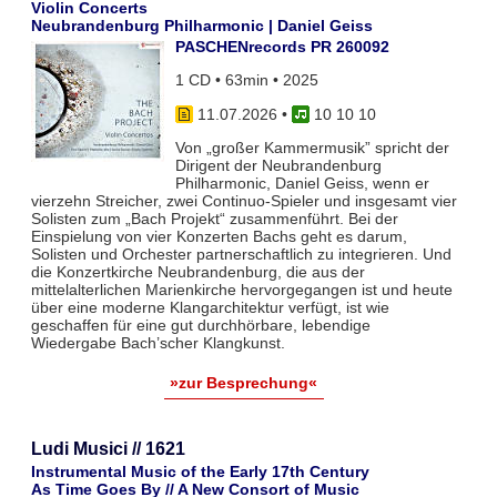
Violin Concerts
Neubrandenburg Philharmonic | Daniel Geiss
PASCHENrecords PR 260092
1 CD • 63min • 2025
11.07.2026
•
10 10 10
Von „großer Kammermusik” spricht der
Dirigent der Neubrandenburg
Philharmonic, Daniel Geiss, wenn er
vierzehn Streicher, zwei Continuo-Spieler und insgesamt vier
Solisten zum „Bach Projekt“ zusammenführt. Bei der
Einspielung von vier Konzerten Bachs geht es darum,
Solisten und Orchester partnerschaftlich zu integrieren. Und
die Konzertkirche Neubrandenburg, die aus der
mittelalterlichen Marienkirche hervorgegangen ist und heute
über eine moderne Klangarchitektur verfügt, ist wie
geschaffen für eine gut durchhörbare, lebendige
Wiedergabe Bach’scher Klangkunst.
»zur Besprechung«
Ludi Musici // 1621
Instrumental Music of the Early 17th Century
As Time Goes By // A New Consort of Music