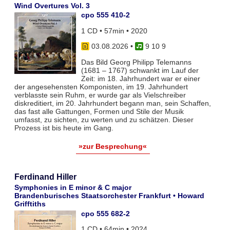
Wind Overtures Vol. 3
cpo 555 410-2
1 CD • 57min • 2020
03.08.2026
•
9 10 9
Das Bild Georg Philipp Telemanns
(1681 – 1767) schwankt im Lauf der
Zeit: im 18. Jahrhundert war er einer
der angesehensten Komponisten, im 19. Jahrhundert
verblasste sein Ruhm, er wurde gar als Vielschreiber
diskreditiert, im 20. Jahrhundert begann man, sein Schaffen,
das fast alle Gattungen, Formen und Stile der Musik
umfasst, zu sichten, zu werten und zu schätzen. Dieser
Prozess ist bis heute im Gang.
»zur Besprechung«
Ferdinand Hiller
Symphonies in E minor & C major
Brandenburisches Staatsorchester Frankfurt • Howard
Grifftiths
cpo 555 682-2
1 CD • 64min • 2024