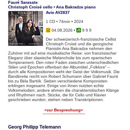
Fauré Sarasate
Christoph Croisé cello • Ana Bakradze piano
Avie AV2837
1 CD • 74min • 2024
04.08.2026
•
9 9 9
Der schweizerisch-französische Cellist
Christoph Croisé und die georgische
Pianistin Ana Bakradze nehmen den
Zuhörer mit auf eine musikalische Reise: von französischer
Eleganz über slawische Melancholie bis zum spanischen
Temperament. Den roten Faden zwischen unterschiedlichen
Stilen und Epochen offenbart der Albumtitel „Folklore“ –
durch alle Kompositionen weht der Geist der Volksmusik. Die
Bandbreite reicht von Robert Schumann über Gabriel Fauré
bis zu Béla Bartók. Sieben verschiedene Komponisten
erklingen insgesamt. Einige von ihnen nutzten echte
Volksmelodien; andere ahmen die charakteristischen Klänge
und Rhythmen nach. Stücke, die für Cello und Klavier
geschrieben wurden, stehen neben Transkriptionen.
»zur Besprechung«
Georg Philipp Telemann