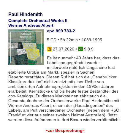
Paul Hindemith
Complete Orchestral Works II
Werner Andreas Albert
cpo 999 783-2
5 CD • 5h 22min • 1089-1995
27.07.2026
•
9 8 9
Es ist nunmehr 40 Jahre her, dass das
Label cpo gegründet wurde –
mittlerweile natürlich längst eine fest
etablierte Größe am Markt, speziell in Sachen
Repertoireraritäten. Diesen Ruf hat sich die „Osnabrücker
Klassikproduktion“ nicht zuletzt mit einer Reihe von
ambitionierten Aufnahmeprojekten in den 1990er Jahren
erarbeitet, Kernstücke und bis heute fester Bestandteil des
cpo-Katalogs. Zu diesen Marksteinen zählt auch die
Gesamtaufnahme der Orchesterwerke Paul Hindemiths mit
Werner Andreas Albert, einem der „Hausdirigenten“ des
Labels, am Pult verschiedener Orchester (neben dem RSO
Frankfurt vier aus seiner zweiten Heimat Australien). Jetzt
werden diese Aufnahmen in drei Boxen wiederveröffentlicht.
»zur Besprechung«