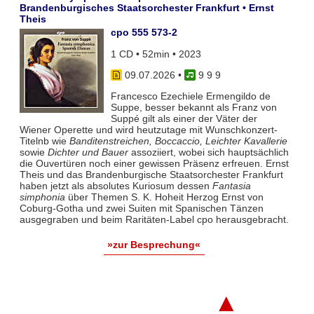
Brandenburgisches Staatsorchester Frankfurt • Ernst
Theis
cpo 555 573-2
1 CD • 52min • 2023
09.07.2026
•
9 9 9
Francesco Ezechiele Ermengildo de
Suppe, besser bekannt als Franz von
Suppé gilt als einer der Väter der
Wiener Operette und wird heutzutage mit Wunschkonzert-
Titelnb wie
Banditenstreichen, Boccaccio, Leichter Kavallerie
sowie
Dichter und Bauer
assoziiert, wobei sich hauptsächlich
die Ouvertüren noch einer gewissen Präsenz erfreuen. Ernst
Theis und das Brandenburgische Staatsorchester Frankfurt
haben jetzt als absolutes Kuriosum dessen
Fantasia
simphonia
über Themen S. K. Hoheit Herzog Ernst von
Coburg-Gotha und zwei Suiten mit Spanischen Tänzen
ausgegraben und beim Raritäten-Label cpo herausgebracht.
»zur Besprechung«
▲