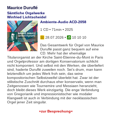
Maurice Duruflé
Sämtliche Orgelwerke
Winfried Lichtscheidel
Ambiente-Audio ACD-2058
1 CD • 71min • 2025
28.07.2026
•
10 10 10
Das Gesamtwerk für Orgel von Maurice
Duruflé passt ganz bequem auf eine
CD. Mehr hat der ehemalige
Titularorganist an der Kirche Saint-Etienne-du-Mont in Paris
und Orgelprofessor am dortigen Konservatorium schlicht
nicht komponiert. Und selbst mit den Werken, die überliefert
sind, haderte Duruflé zuweilen noch. Sei’s drum, man kann
letztendlich um jedes Werk froh sein, das seine
kompositorischen Selbstzweifel überlebt hat. Zwar ist der
stilistische Zuschnitt durchaus eher konservativ, wenn man
Zeitgenossen wie Tournemire und Messiaen heranzieht,
doch bleibt dieses Werk einzigartig. Die enge Verbindung
von Gregorianik und impressionistischer wie modaler
Klangwelt ist auch in Verbindung mit der neoklassischen
Orgel jener Zeit singulär.
»zur Besprechung«