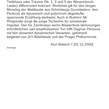
Treibhaus oder Träume (Nr. 1, 3 und 5 der Wesendonck-
Lieder) differenziert koloriert. Ähnliches gilt für den langen
Monolog der Waldtaube aus Schönbergs Gurreliedern, den
Pecková als dynamisch und polychrom abgestufte,
spannende Erzählung darbietet. Auch in Brahms' Alt-
Rhapsodie sorgt die junge Tschechin für emotionale
Impulse. Den für Zemlinskys sechs Maeterlinck-Vertonungen
erforderlichen zart-empfindsamen Ton trifft Dagmar Pecková
mit fein dosierten dynamischen Varianten, gefühlvoll
begleitet von Jir*i Belohlávek und der Prager Philharmonie.
Kurt Malisch † [01.12.2000]
Anzeige