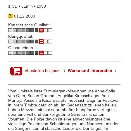
1 CD • 61min • 1999
01.12.2000
Künstlerische Qualität:
Klangqualität:
Gesamteindruck:
»bestellen bei jpc«
↓ Werke und Interpreten ↓
Vom Umkreis ihrer Stimmlagenkolleginnen wie Anne-Sofie
von Otter, Susan Graham, Angelika Kirchschlager, Ann
Murray, Vesselina Kasarova etc. hebt sich Dagmar Pecková
in ihrem Timbre deutlich ab. Im Gegensatz zu jenen hellen,
hohen Mezzos mit fast sopranhafter Klangfarbe verfügt sie
über eine voll und dunkel getönte Stimme mit sattem
Volumen. Die Folge davon ist eine abwechslungsreiche,
vielseitige Palette von Schattierungen und Nuancen, mit der
die Sängerin zumal statische Lieder wie Der Engel, Im