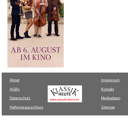
About
Impressum
AGBs
Kontakt
Datenschutz
Mediadaten
Haftungsausschluss
Sitemap