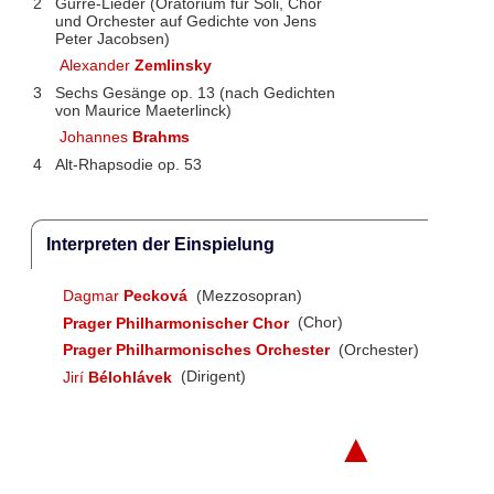
2
Gurre-Lieder (Oratorium für Soli, Chor
und Orchester auf Gedichte von Jens
Peter Jacobsen)
Alexander
Zemlinsky
3
Sechs Gesänge op. 13 (nach Gedichten
von Maurice Maeterlinck)
Johannes
Brahms
4
Alt-Rhapsodie op. 53
Interpreten der Einspielung
Dagmar
Pecková
(Mezzosopran)
Prager Philharmonischer Chor
(Chor)
Prager Philharmonisches Orchester
(Orchester)
Jirí
Bélohlávek
(Dirigent)
▲