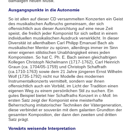
damaligen neuen Musik.
Ausgangspunkte in die Autonomie
So ist allen auf dieser CD versammelten Konzerten ein Geist
des musikalischen Aufbruchs gemeinsam, der sich
offensichtlich aus dieser Ausrichtung auf eine neue Zeit
speist, die freilich jeder Komponist für sich selbst in einem
individuellen musikalischen Ausdruck verwirklicht. In dieser
Diversität ist allenthalben Carl Philipp Emanuel Bach als
musikalischer Mentor zu spüren, allerdings immer im Sinn
einer eigenen stilstischen Unabhängigkeit eines jeden
Komponisten. So hat C. Ph. E. Bach seinen gleichaltrigen
Kollegen Christoph Nichelmann (1717-1762), Carl Heinrich
Graun (ca. 1704/05-1759) und Christoph Schaffrath
(ca.1710-1763) sowie dem 21 Jahre jüngeren Ernst Wilhelm
Wolf (1735-1792) nicht nur Modelle des modernen
Instrumentalkonzerts vermittelt, sondern war ihnen
offensichtlich auch ein Vorbild, im Licht der Tradition einen
eigenen Weg zu einem persönlichen Stil zu suchen. Ein
gutes Beispiel bietet hier Schaffraths Konzert in c-Moll: Im
ersten Satz zeigt der Komponist eine meisterhafte
Beherrschung imitatorischer Techniken der Vätergeneration,
diese verbindet er souverän mit dem galanten Grundton der
gesamten Komposition, der dann den zweiten und dritten
Satz prägt.
Vorwärts weisende Interpretation