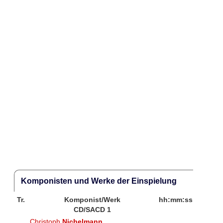
Komponisten und Werke der Einspielung
Tr.
Komponist/Werk
hh:mm:ss
CD/SACD 1
Christoph
Nichelmann