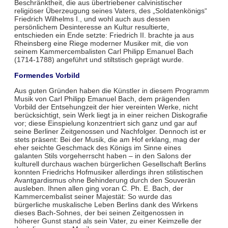
Beschränktheit, die aus übertriebener calvinistischer
religiöser Überzeugung seines Vaters, des „Soldatenkönigs“
Friedrich Wilhelms I., und wohl auch aus dessen
persönlichem Desinteresse an Kultur resultierte,
entschieden ein Ende setzte: Friedrich II. brachte ja aus
Rheinsberg eine Riege moderner Musiker mit, die von
seinem Kammercembalisten Carl Philipp Emanuel Bach
(1714-1788) angeführt und stiltstisch geprägt wurde.
Formendes Vorbild
Aus guten Gründen haben die Künstler in diesem Programm
Musik von Carl Philipp Emanuel Bach, dem prägenden
Vorbild der Entsehungzeit der hier vereinten Werke, nicht
berücksichtigt, sein Werk liegt ja in einer reichen Diskografie
vor; diese Einspielung konzentriert sich ganz und gar auf
seine Berliner Zeitgenossen und Nachfolger. Dennoch ist er
stets präsent: Bei der Musik, die am Hof erklang, mag der
eher seichte Geschmack des Königs im Sinne eines
galanten Stils vorgeherrscht haben – in den Salons der
kulturell durchaus wachen bürgerlichen Gesellschaft Berlins
konnten Friedrichs Hofmusiker allerdings ihren stilistischen
Avantgardismus ohne Behinderung durch den Souverän
ausleben. Ihnen allen ging voran C. Ph. E. Bach, der
Kammercembalist seiner Majestät: So wurde das
bürgerliche muskalische Leben Berlins dank des Wirkens
dieses Bach-Sohnes, der bei seinen Zeitgenossen in
höherer Gunst stand als sein Vater, zu einer Keimzelle der