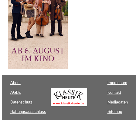
About
Impressum
AGBs
Kontakt
Datenschutz
Mediadaten
Haftungsausschluss
Sitemap