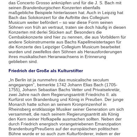
das Concerto Grosso anknüpfen und für die J. S. Bach mit
seinen
Brandenburgischen Konzerten
ebenfalls
maßgebliche Beispiele hinterlassen hat. Auch in Leipzig hat
Bach das Solokonzert für die Auftritte des Collegium
Musicum weiter befördert – so war diese Form seinen
Söhnen von früh an vertraut, traten sie doch häufig in diesen
Konzerten mit derlei Stücken auf: Besonders die
Cembalokonzerte sind hier zu nennen, die aus Vorbildern für
andere Soloinstrumente aus Bachs Kapellmeistertagen für
die Konzerte des Leipziger Collegium Musicum bearbeitet
wurden und zweifellos den Söhnen als Herausforderungen
ihres musikalischen Heranwachsens in Erinnerung
geblieben sind.
Friedrich der Große als Kulturstifter
„In Berlin ist ja nunmehro das musicalische seculum
angegangen“, bemerkte 1742 Johann Elias Bach (1705-
1755), Johann Sebastian Bachs Vetter und Privatsekretär,
zwei Jahre nach dem Regierungsantritt Friedrichs II. als
Kurfürst von Brandenburg und König in Preußen. Der junge
Monarch hatte schon an seinem Kronprinzenhof in
Rheinsberg erstklassige Musiker seiner Generation um sich
versammelt, die nach seinem Regierungsantritt als König
den Kern seiner Hofkapelle ausmachen sollten. Neben der
durch Friedrich energisch vorangetriebenen Emanzipation
Brandenburg/Preußens auf der europäischen politischen
Bühne wurde er so auch zum Kulturförderer, indem er der