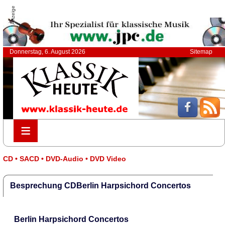
Anzeige
Donnerstag, 6. August 2026
Sitemap
≡
≡
CD • SACD • DVD-Audio • DVD Video
Besprechung CDBerlin Harpsichord Concertos
Berlin Harpsichord Concertos