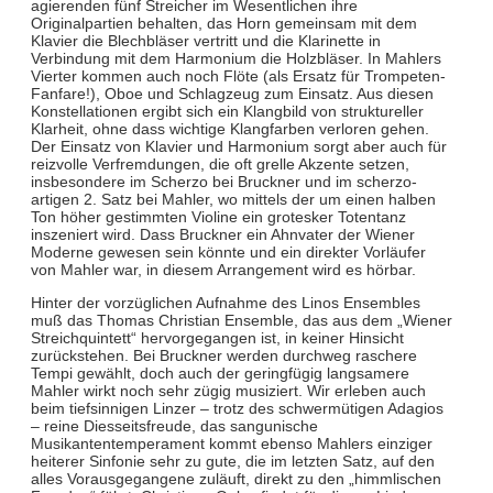
agierenden fünf Streicher im Wesentlichen ihre
Originalpartien behalten, das Horn gemeinsam mit dem
Klavier die Blechbläser vertritt und die Klarinette in
Verbindung mit dem Harmonium die Holzbläser. In Mahlers
Vierter kommen auch noch Flöte (als Ersatz für Trompeten-
Fanfare!), Oboe und Schlagzeug zum Einsatz. Aus diesen
Konstellationen ergibt sich ein Klangbild von struktureller
Klarheit, ohne dass wichtige Klangfarben verloren gehen.
Der Einsatz von Klavier und Harmonium sorgt aber auch für
reizvolle Verfremdungen, die oft grelle Akzente setzen,
insbesondere im Scherzo bei Bruckner und im scherzo-
artigen 2. Satz bei Mahler, wo mittels der um einen halben
Ton höher gestimmten Violine ein grotesker Totentanz
inszeniert wird. Dass Bruckner ein Ahnvater der Wiener
Moderne gewesen sein könnte und ein direkter Vorläufer
von Mahler war, in diesem Arrangement wird es hörbar.
Hinter der vorzüglichen Aufnahme des Linos Ensembles
muß das Thomas Christian Ensemble, das aus dem „Wiener
Streichquintett“ hervorgegangen ist, in keiner Hinsicht
zurückstehen. Bei Bruckner werden durchweg raschere
Tempi gewählt, doch auch der geringfügig langsamere
Mahler wirkt noch sehr zügig musiziert. Wir erleben auch
beim tiefsinnigen Linzer – trotz des schwermütigen Adagios
– reine Diesseitsfreude, das sangunische
Musikantentemperament kommt ebenso Mahlers einziger
heiterer Sinfonie sehr zu gute, die im letzten Satz, auf den
alles Vorausgegangene zuläuft, direkt zu den „himmlischen