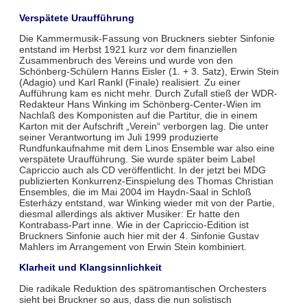
Verspätete Uraufführung
Die Kammermusik-Fassung von Bruckners siebter Sinfonie
entstand im Herbst 1921 kurz vor dem finanziellen
Zusammenbruch des Vereins und wurde von den
Schönberg-Schülern Hanns Eisler (1. + 3. Satz), Erwin Stein
(Adagio) und Karl Rankl (Finale) realisiert. Zu einer
Aufführung kam es nicht mehr. Durch Zufall stieß der WDR-
Redakteur Hans Winking im Schönberg-Center-Wien im
Nachlaß des Komponisten auf die Partitur, die in einem
Karton mit der Aufschrift „Verein“ verborgen lag. Die unter
seiner Verantwortung im Juli 1999 produzierte
Rundfunkaufnahme mit dem Linos Ensemble war also eine
verspätete Uraufführung. Sie wurde später beim Label
Capriccio auch als CD veröffentlicht. In der jetzt bei MDG
publizierten Konkurrenz-Einspielung des Thomas Christian
Ensembles, die im Mai 2004 im Haydn-Saal in Schloß
Esterházy entstand, war Winking wieder mit von der Partie,
diesmal allerdings als aktiver Musiker: Er hatte den
Kontrabass-Part inne. Wie in der Capriccio-Edition ist
Bruckners Sinfonie auch hier mit der 4. Sinfonie Gustav
Mahlers im Arrangement von Erwin Stein kombiniert.
Klarheit und Klangsinnlichkeit
Die radikale Reduktion des spätromantischen Orchesters
sieht bei Bruckner so aus, dass die nun solistisch