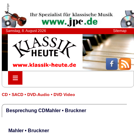
Anzeige
Samstag, 8. August 2026
Sitemap
≡
≡
CD • SACD • DVD-Audio • DVD Video
Besprechung CDMahler • Bruckner
Mahler • Bruckner