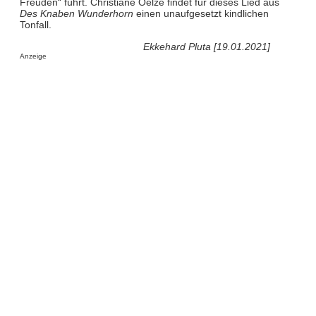
Freuden“ führt. Christiane Oelze findet für dieses Lied aus
Des Knaben Wunderhorn
einen unaufgesetzt kindlichen
Tonfall.
Ekkehard Pluta [19.01.2021]
Anzeige