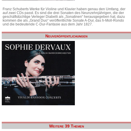
Franz Schuberts Werke für Violine und Klavier haben genau den Umfang, der
auf zwei CDs passt. Es sind die drei Sonaten des Neunzehnjährigen, die der
geschäftstüchtige Verleger Diabelli als „Sonatinen“ herausgegeben hat, dazu
kommen die als „Grand Duo“ veröffentlichte Sonate A-Dur, das h-Moll-Rondo
und die bedeutende C-Dur-Fantasie aus dem Jahr 1827.
Neuveröffentlichungen
Weitere 39 Themen