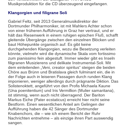
Musikproduktion für die CD überzeugend eingefangen.
Klangorgien und filigrane Soli
Gabriel Feltz, seit 2013 Generalmusikdirektor der
Dortmunder Philharmoniker, ist mit Mahlers Achter schon
von einer früheren Aufführung in Graz her vertraut, und er
hält das Riesenwerk in einem ruhigen epischen Fluß, schafft
gleitende Übergänge zwischen den einzelnen Blöcken und
baut Höhepunkte organisch auf. Es gibt keine
durchgehenden Klangorgien, wozu die Besetzung verleiten
könnte, vielmehr wird die dynamische Skala vom fortissimo
zum pianissimo fein abgestuft. Immer wieder gibt es Inseln
filigranen Musizierens und delikate Instrumental-Soli. Mit
dem einleitenden „Veni, creator spiritus“ steigen die beiden
Chöre aus Brünn und Bratislava gleich fulminant ein, die in
der Folge auch in leiseren Passagen durch runden Klang
imponieren, weniger allerdings durch prägnante Diktion. Das
Solistenoktett, angeführt von den Profis Michaela Kaune
(Una poenitentium) und Iris Vermillion (Mulier samaritana),
ist stimmig, wenn auch nicht überragend. Der Bariton
Markus Eiche (Pater ecstaticus) erreicht hier nicht seine
Bestform. Einen wesentlichen Anteil am Gelingen der
Aufführung haben die 42 Sänger des Dortmunder
Knabenchors, die – wie ich einem Bericht der Ruhr
Nachrichten entnehme – als einzige ihren Part auswendig
sangen.