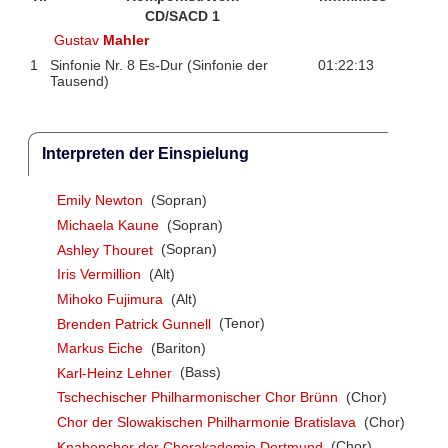
CD/SACD 1
Gustav
Mahler
1
Sinfonie Nr. 8 Es-Dur (Sinfonie der
01:22:13
Tausend)
Interpreten der Einspielung
Emily Newton
(Sopran)
Michaela Kaune
(Sopran)
Ashley Thouret
(Sopran)
Iris Vermillion
(Alt)
Mihoko Fujimura
(Alt)
Brenden Patrick Gunnell
(Tenor)
Markus Eiche
(Bariton)
Karl-Heinz Lehner
(Bass)
Tschechischer Philharmonischer Chor Brünn
(Chor)
Chor der Slowakischen Philharmonie Bratislava
(Chor)
Knabenchor der Chorakademie Dortmund
(Chor)