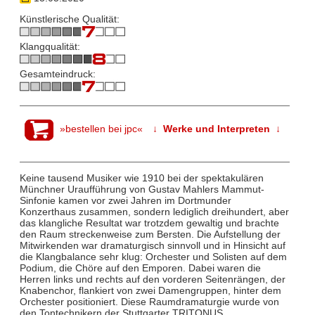
Künstlerische Qualität:
Klangqualität:
Gesamteindruck:
»bestellen bei jpc«
↓ Werke und Interpreten ↓
Keine tausend Musiker wie 1910 bei der spektakulären
Münchner Uraufführung von Gustav Mahlers Mammut-
Sinfonie kamen vor zwei Jahren im Dortmunder
Konzerthaus zusammen, sondern lediglich dreihundert, aber
das klangliche Resultat war trotzdem gewaltig und brachte
den Raum streckenweise zum Bersten. Die Aufstellung der
Mitwirkenden war dramaturgisch sinnvoll und in Hinsicht auf
die Klangbalance sehr klug: Orchester und Solisten auf dem
Podium, die Chöre auf den Emporen. Dabei waren die
Herren links und rechts auf den vorderen Seitenrängen, der
Knabenchor, flankiert von zwei Damengruppen, hinter dem
Orchester positioniert. Diese Raumdramaturgie wurde von
den Tontechnikern der Stuttgarter TRITONUS