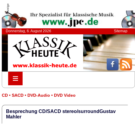
Anzeige
Donnerstag, 6. August 2026
Sitemap
≡
≡
CD • SACD • DVD-Audio • DVD Video
Besprechung CD/SACD stereo/surroundGustav
Mahler