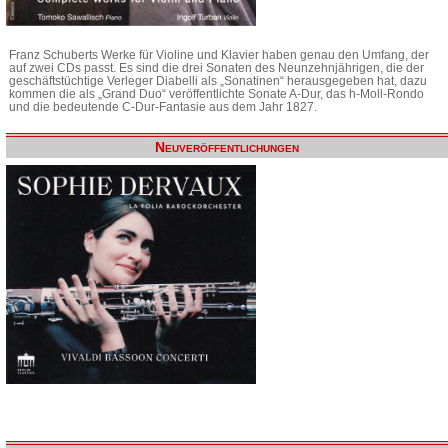
Franz Schuberts Werke für Violine und Klavier haben genau den Umfang, der
auf zwei CDs passt. Es sind die drei Sonaten des Neunzehnjährigen, die der
geschäftstüchtige Verleger Diabelli als „Sonatinen“ herausgegeben hat, dazu
kommen die als „Grand Duo“ veröffentlichte Sonate A-Dur, das h-Moll-Rondo
und die bedeutende C-Dur-Fantasie aus dem Jahr 1827.
Neuveröffentlichungen