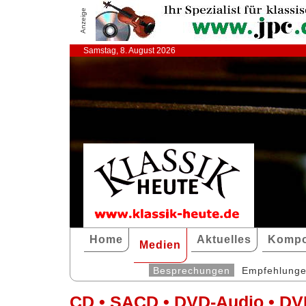
Anzeige
Samstag, 8. August 2026
Home
Aktuelles
Kompo
Medien
Besprechungen
Empfehlung
CD • SACD • DVD-Audio • DV