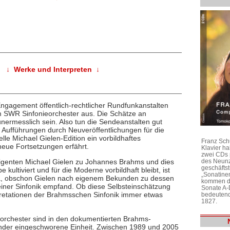
↓ Werke und Interpreten ↓
ngagement öffentlich-rechtlicher Rundfunkanstalten
em SWR Sinfonieorchester aus. Die Schätze an
nermesslich sein. Also tun die Sendeanstalten gut
Aufführungen durch Neuveröffentlichungen für die
elle Michael Gielen-Edition ein vorbildhaftes
Franz Sch
 neue Fortsetzungen erfährt.
Klavier h
zwei CDs 
des Neunz
Dirigenten Michael Gielen zu Johannes Brahms und dies
geschäftst
 kultiviert und für die Moderne vorbildhaft bleibt, ist
„Sonatine
ema, obschon Gielen nach eigenem Bekunden zu dessen
kommen di
einer Sinfonik empfand. Ob diese Selbsteinschätzung
Sonate A-
rpretationen der Brahmsschen Sinfonik immer etwas
bedeutend
1827.
eorchester sind in den dokumentierten Brahms-
ander eingeschworene Einheit. Zwischen 1989 und 2005