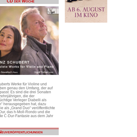
CD der Woche
uberts Werke für Violine und
aben genau den Umfang, der auf
passt. Es sind die drei Sonaten
ehnjährigen, die der
üchtige Verleger Diabelli als
n“ herausgegeben hat, dazu
e als „Grand Duo“ veröffentlichte
Dur, das h-Moll-Rondo und die
e C-Dur-Fantasie aus dem Jahr
Neuveröffentlichungen