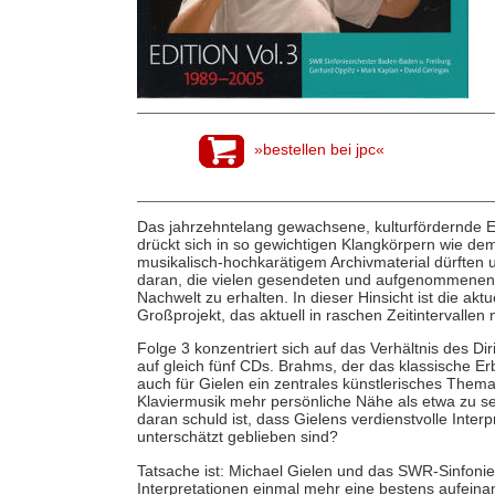
»bestellen bei jpc«
Das jahrzehntelang gewachsene, kulturfördernde E
drückt sich in so gewichtigen Klangkörpern wie d
musikalisch-hochkarätigem Archivmaterial dürften u
daran, die vielen gesendeten und aufgenommenen 
Nachwelt zu erhalten. In dieser Hinsicht ist die aktu
Großprojekt, das aktuell in raschen Zeitintervallen
Folge 3 konzentriert sich auf das Verhältnis des 
auf gleich fünf CDs. Brahms, der das klassische Erbe
auch für Gielen ein zentrales künstlerisches Th
Klaviermusik mehr persönliche Nähe als etwa zu s
daran schuld ist, dass Gielens verdienstvolle Inte
unterschätzt geblieben sind?
Tatsache ist: Michael Gielen und das SWR-Sinfoni
Interpretationen einmal mehr eine bestens aufein