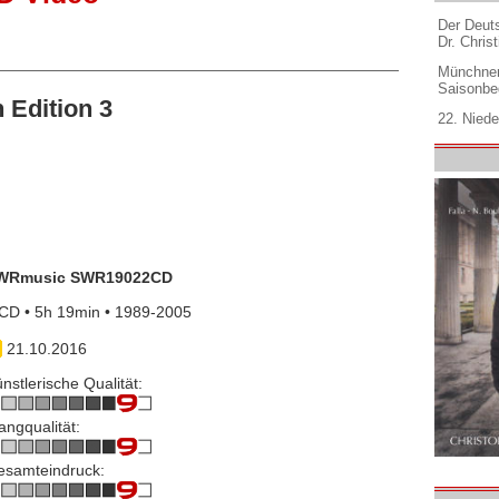
Der Deuts
Dr. Christ
Münchner
Saisonbe
 Edition 3
22. Niede
WRmusic SWR19022CD
CD • 5h 19min • 1989-2005
21.10.2016
nstlerische Qualität:
angqualität:
esamteindruck: