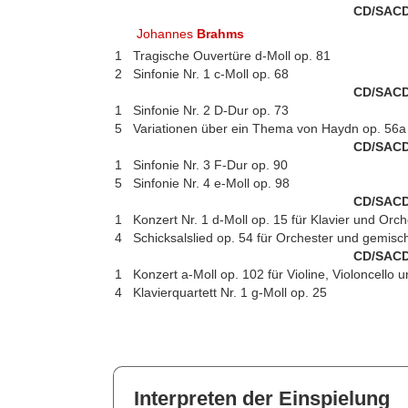
CD/SACD
Johannes
Brahms
1
Tragische Ouvertüre d-Moll op. 81
2
Sinfonie Nr. 1 c-Moll op. 68
CD/SACD
1
Sinfonie Nr. 2 D-Dur op. 73
5
Variationen über ein Thema von Haydn op. 56a
CD/SACD
1
Sinfonie Nr. 3 F-Dur op. 90
5
Sinfonie Nr. 4 e-Moll op. 98
CD/SACD
1
Konzert Nr. 1 d-Moll op. 15 für Klavier und Orch
4
Schicksalslied op. 54 für Orchester und gemisc
CD/SACD
1
Konzert a-Moll op. 102 für Violine, Violoncello 
4
Klavierquartett Nr. 1 g-Moll op. 25
Interpreten der Einspielung