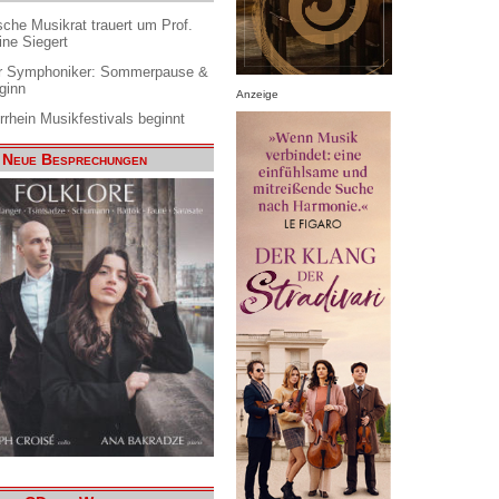
che Musikrat trauert um Prof.
ine Siegert
 Symphoniker: Sommerpause &
ginn
Anzeige
rrhein Musikfestivals beginnt
Neue Besprechungen