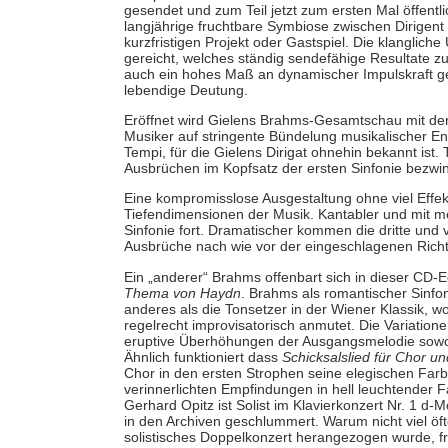
gesendet und zum Teil jetzt zum ersten Mal öffentl
langjährige fruchtbare Symbiose zwischen Dirigent
kurzfristigen Projekt oder Gastspiel. Die klanglich
gereicht, welches ständig sendefähige Resultate zu 
auch ein hohes Maß an dynamischer Impulskraft ge
lebendige Deutung.
Eröffnet wird Gielens Brahms-Gesamtschau mit de
Musiker auf stringente Bündelung musikalischer Ene
Tempi, für die Gielens Dirigat ohnehin bekannt ist
Ausbrüchen im Kopfsatz der ersten Sinfonie bezwin
Eine kompromisslose Ausgestaltung ohne viel Effe
Tiefendimensionen der Musik. Kantabler und mit me
Sinfonie fort. Dramatischer kommen die dritte und 
Ausbrüche nach wie vor der eingeschlagenen Richt
Ein „anderer“ Brahms offenbart sich in dieser CD-
Thema von Haydn
. Brahms als romantischer Sinfon
anderes als die Tonsetzer in der Wiener Klassik, wo 
regelrecht improvisatorisch anmutet. Die Variatio
eruptive Überhöhungen der Ausgangsmelodie sowohl
Ähnlich funktioniert dass
Schicksalslied für Chor u
Chor in den ersten Strophen seine elegischen Far
verinnerlichten Empfindungen in hell leuchtender
Gerhard Opitz ist Solist im Klavierkonzert Nr. 1 d-M
in den Archiven geschlummert. Warum nicht viel öfte
solistisches Doppelkonzert herangezogen wurde, fra