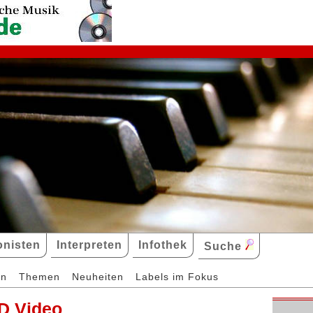
nisten
Interpreten
Infothek
Suche
en
Themen
Neuheiten
Labels im Fokus
D Video