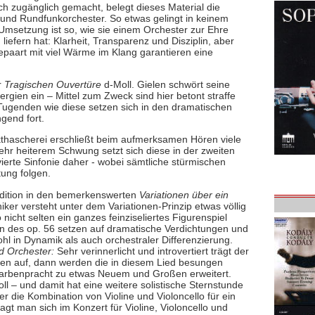
ich zugänglich gemacht, belegt dieses Material die
 und Rundfunkorchester. So etwas gelingt in keinem
e Umsetzung ist so, wie sie einem Orchester zur Ehre
liefern hat: Klarheit, Transparenz und Disziplin, aber
paart mit viel Wärme im Klang garantieren eine
r
Tragischen Ouvertüre
d-Moll. Gielen schwört seine
rgien ein – Mittel zum Zweck sind hier betont straffe
. Tugenden wie diese setzen sich in den dramatischen
gend fort.
kthascherei erschließt beim aufmerksamen Hören viele
hr heiterem Schwung setzt sich diese in der zweiten
vierte Sinfonie daher - wobei sämtliche stürmischen
ung folgen.
Edition in den bemerkenswerten
Variationen über ein
iker versteht unter dem Variationen-Prinzip etwas völlig
nicht selten ein ganzes feinziseliertes Figurenspiel
nen des op. 56 setzen auf dramatische Verdichtungen und
 in Dynamik als auch orchestraler Differenzierung.
nd Orchester:
Sehr verinnerlicht und introvertiert trägt der
ben auf, dann werden die in diesem Lied besungen
 Farbenpracht zu etwas Neuem und Großen erweitert.
oll – und damit hat eine weitere solistische Sternstunde
r die Kombination von Violine und Violoncello für ein
gt man sich im Konzert für Violine, Violoncello und