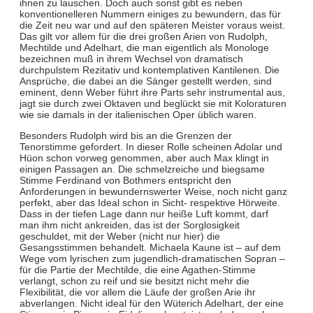
ihnen zu lauschen. Doch auch sonst gibt es neben
konventionelleren Nummern einiges zu bewundern, das für
die Zeit neu war und auf den späteren Meister voraus weist.
Das gilt vor allem für die drei großen Arien von Rudolph,
Mechtilde und Adelhart, die man eigentlich als Monologe
bezeichnen muß in ihrem Wechsel von dramatisch
durchpulstem Rezitativ und kontemplativen Kantilenen. Die
Ansprüche, die dabei an die Sänger gestellt werden, sind
eminent, denn Weber führt ihre Parts sehr instrumental aus,
jagt sie durch zwei Oktaven und beglückt sie mit Koloraturen
wie sie damals in der italienischen Oper üblich waren.
Besonders Rudolph wird bis an die Grenzen der
Tenorstimme gefordert. In dieser Rolle scheinen Adolar und
Hüon schon vorweg genommen, aber auch Max klingt in
einigen Passagen an. Die schmelzreiche und biegsame
Stimme Ferdinand von Bothmers entspricht den
Anforderungen in bewundernswerter Weise, noch nicht ganz
perfekt, aber das Ideal schon in Sicht- respektive Hörweite.
Dass in der tiefen Lage dann nur heiße Luft kommt, darf
man ihm nicht ankreiden, das ist der Sorglosigkeit
geschuldet, mit der Weber (nicht nur hier) die
Gesangsstimmen behandelt. Michaela Kaune ist – auf dem
Wege vom lyrischen zum jugendlich-dramatischen Sopran –
für die Partie der Mechtilde, die eine Agathen-Stimme
verlangt, schon zu reif und sie besitzt nicht mehr die
Flexibilität, die vor allem die Läufe der großen Arie ihr
abverlangen. Nicht ideal für den Wüterich Adelhart, der eine