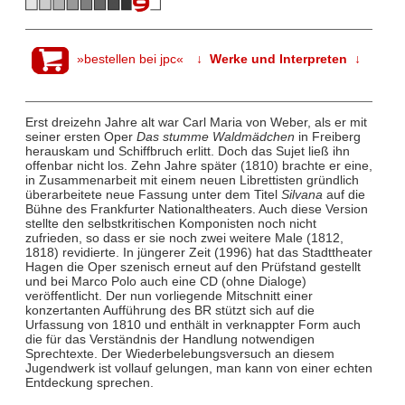
»bestellen bei jpc«
↓ Werke und Interpreten ↓
Erst dreizehn Jahre alt war Carl Maria von Weber, als er mit
seiner ersten Oper
Das stumme Waldmädchen
in Freiberg
herauskam und Schiffbruch erlitt. Doch das Sujet ließ ihn
offenbar nicht los. Zehn Jahre später (1810) brachte er eine,
in Zusammenarbeit mit einem neuen Librettisten gründlich
überarbeitete neue Fassung unter dem Titel
Silvana
auf die
Bühne des Frankfurter Nationaltheaters. Auch diese Version
stellte den selbstkritischen Komponisten noch nicht
zufrieden, so dass er sie noch zwei weitere Male (1812,
1818) revidierte. In jüngerer Zeit (1996) hat das Stadttheater
Hagen die Oper szenisch erneut auf den Prüfstand gestellt
und bei Marco Polo auch eine CD (ohne Dialoge)
veröffentlicht. Der nun vorliegende Mitschnitt einer
konzertanten Aufführung des BR stützt sich auf die
Urfassung von 1810 und enthält in verknappter Form auch
die für das Verständnis der Handlung notwendigen
Sprechtexte. Der Wiederbelebungsversuch an diesem
Jugendwerk ist vollauf gelungen, man kann von einer echten
Entdeckung sprechen.