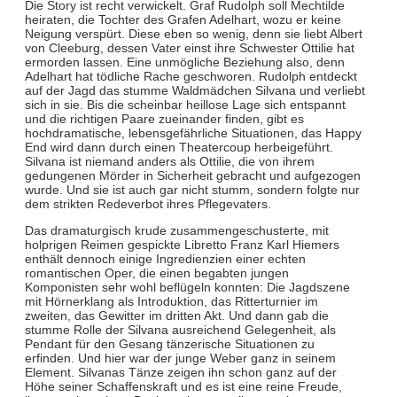
Die Story ist recht verwickelt. Graf Rudolph soll Mechtilde
heiraten, die Tochter des Grafen Adelhart, wozu er keine
Neigung verspürt. Diese eben so wenig, denn sie liebt Albert
von Cleeburg, dessen Vater einst ihre Schwester Ottilie hat
ermorden lassen. Eine unmögliche Beziehung also, denn
Adelhart hat tödliche Rache geschworen. Rudolph entdeckt
auf der Jagd das stumme Waldmädchen Silvana und verliebt
sich in sie. Bis die scheinbar heillose Lage sich entspannt
und die richtigen Paare zueinander finden, gibt es
hochdramatische, lebensgefährliche Situationen, das Happy
End wird dann durch einen Theatercoup herbeigeführt.
Silvana ist niemand anders als Ottilie, die von ihrem
gedungenen Mörder in Sicherheit gebracht und aufgezogen
wurde. Und sie ist auch gar nicht stumm, sondern folgte nur
dem strikten Redeverbot ihres Pflegevaters.
Das dramaturgisch krude zusammengeschusterte, mit
holprigen Reimen gespickte Libretto Franz Karl Hiemers
enthält dennoch einige Ingredienzien einer echten
romantischen Oper, die einen begabten jungen
Komponisten sehr wohl beflügeln konnten: Die Jagdszene
mit Hörnerklang als Introduktion, das Ritterturnier im
zweiten, das Gewitter im dritten Akt. Und dann gab die
stumme Rolle der Silvana ausreichend Gelegenheit, als
Pendant für den Gesang tänzerische Situationen zu
erfinden. Und hier war der junge Weber ganz in seinem
Element. Silvanas Tänze zeigen ihn schon ganz auf der
Höhe seiner Schaffenskraft und es ist eine reine Freude,