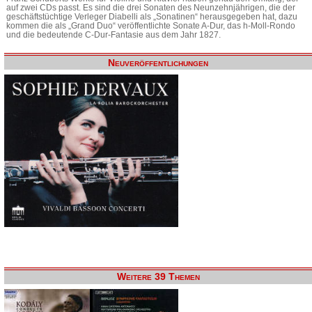
auf zwei CDs passt. Es sind die drei Sonaten des Neunzehnjährigen, die der
geschäftstüchtige Verleger Diabelli als „Sonatinen“ herausgegeben hat, dazu
kommen die als „Grand Duo“ veröffentlichte Sonate A-Dur, das h-Moll-Rondo
und die bedeutende C-Dur-Fantasie aus dem Jahr 1827.
Neuveröffentlichungen
Weitere 39 Themen