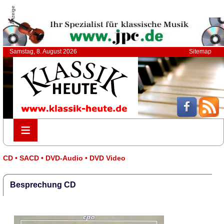
Anzeige
Samstag, 8. August 2026
Sitemap
≡
≡
CD • SACD • DVD-Audio • DVD Video
Besprechung CD