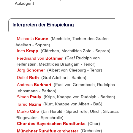
Aufzügen)
Interpreten der Einspielung
Michaela
Kaune
(Mechtilde, Tochter des Grafen
Adelhart - Sopran)
Ines
Krapp
(Clärchen, Mechtildes Zofe - Sopran)
Ferdinand von
Bothmer
(Graf Rudolph von
Helfenstein, Mechtildes Bräutigam - Tenor)
Jörg
Schörner
(Albert von Cleeburg - Tenor)
Detlef
Roth
(Graf Adelhart - Bariton)
Andreas
Burkhart
(Fust von Grimmbach, Rudolphs
Lehnsmann - Bariton)
Simon
Pauly
(Krips, Knappe von Rudolph - Bariton)
Tareq
Nazmi
(Kurt, Knappe von Albert - Baß)
Marko
Cilic
(Ein Herold - Sprechrolle, Ulrich, Silvanas
Pflegevater - Sprechrolle)
Chor des Bayerischen Rundfunks
(Chor)
Münchner Rundfunkorchester
(Orchester)