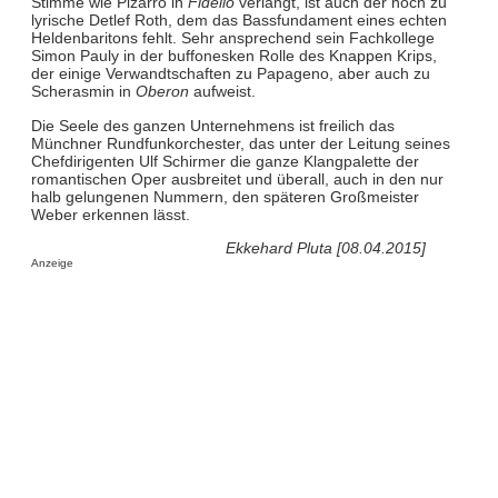
Stimme wie Pizarro in
Fidelio
verlangt, ist auch der noch zu
lyrische Detlef Roth, dem das Bassfundament eines echten
Heldenbaritons fehlt. Sehr ansprechend sein Fachkollege
Simon Pauly in der buffonesken Rolle des Knappen Krips,
der einige Verwandtschaften zu Papageno, aber auch zu
Scherasmin in
Oberon
aufweist.
Die Seele des ganzen Unternehmens ist freilich das
Münchner Rundfunkorchester, das unter der Leitung seines
Chefdirigenten Ulf Schirmer die ganze Klangpalette der
romantischen Oper ausbreitet und überall, auch in den nur
halb gelungenen Nummern, den späteren Großmeister
Weber erkennen lässt.
Ekkehard Pluta [08.04.2015]
Anzeige