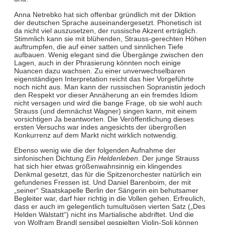
Anna Netrebko hat sich offenbar gründlich mit der Diktion
der deutschen Sprache auseinandergesetzt. Phonetisch ist
da nicht viel auszusetzen, der russische Akzent erträglich.
Stimmlich kann sie mit blühenden, Strauss-gerechten Höhen
auftrumpfen, die auf einer satten und sinnlichen Tiefe
aufbauen. Wenig elegant sind die Übergänge zwischen den
Lagen, auch in der Phrasierung könnten noch einige
Nuancen dazu wachsen. Zu einer unverwechselbaren
eigenständigen Interpretation reicht das hier Vorgeführte
noch nicht aus. Man kann der russischen Sopranistin jedoch
den Respekt vor dieser Annäherung an ein fremdes Idiom
nicht versagen und wird die bange Frage, ob sie wohl auch
Strauss (und demnächst Wagner) singen kann, mit einem
vorsichtigen Ja beantworten. Die Veröffentlichung dieses
ersten Versuchs war indes angesichts der übergroßen
Konkurrenz auf dem Markt nicht wirklich notwendig.
Ebenso wenig wie die der folgenden Aufnahme der
sinfonischen Dichtung
Ein Heldenleben
. Der junge Strauss
hat sich hier etwas größenwahnsinnig ein klingendes
Denkmal gesetzt, das für die Spitzenorchester natürlich ein
gefundenes Fressen ist. Und Daniel Barenboim, der mit
„seiner“ Staatskapelle Berlin der Sängerin ein behutsamer
Begleiter war, darf hier richtig in die Vollen gehen. Erfreulich,
dass er auch im gelegentlich tumultuösen vierten Satz („Des
Helden Walstatt“) nicht ins Martialische abdriftet. Und die
von Wolfram Brandl sensibel gespielten Violin-Soli können