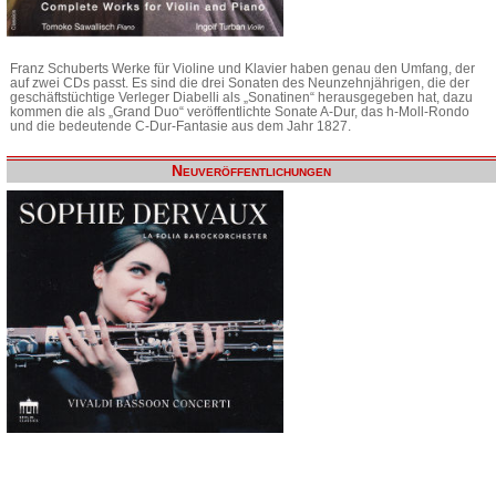
Franz Schuberts Werke für Violine und Klavier haben genau den Umfang, der
auf zwei CDs passt. Es sind die drei Sonaten des Neunzehnjährigen, die der
geschäftstüchtige Verleger Diabelli als „Sonatinen“ herausgegeben hat, dazu
kommen die als „Grand Duo“ veröffentlichte Sonate A-Dur, das h-Moll-Rondo
und die bedeutende C-Dur-Fantasie aus dem Jahr 1827.
Neuveröffentlichungen