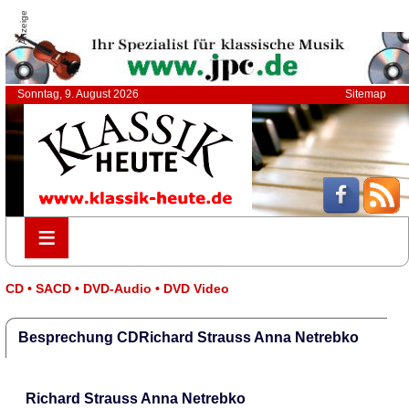
Anzeige
Sonntag, 9. August 2026
Sitemap
≡
≡
CD • SACD • DVD-Audio • DVD Video
Besprechung CDRichard Strauss Anna Netrebko
Richard Strauss Anna Netrebko