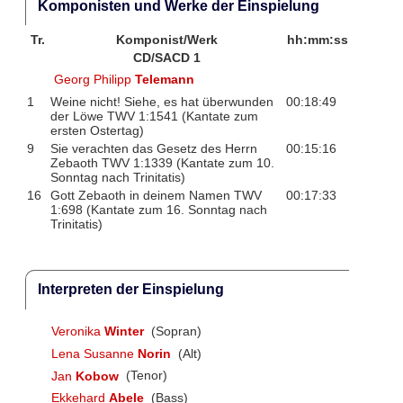
Komponisten und Werke der Einspielung
Tr.
Komponist/Werk
hh:mm:ss
CD/SACD 1
Georg Philipp
Telemann
1
Weine nicht! Siehe, es hat überwunden
00:18:49
der Löwe TWV 1:1541 (Kantate zum
ersten Ostertag)
9
Sie verachten das Gesetz des Herrn
00:15:16
Zebaoth TWV 1:1339 (Kantate zum 10.
Sonntag nach Trinitatis)
16
Gott Zebaoth in deinem Namen TWV
00:17:33
1:698 (Kantate zum 16. Sonntag nach
Trinitatis)
Interpreten der Einspielung
Veronika
Winter
(Sopran)
Lena Susanne
Norin
(Alt)
Jan
Kobow
(Tenor)
Ekkehard
Abele
(Bass)