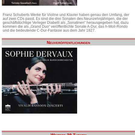
Franz Schuberts Werke für Violine und Klavier haben genau den Umfang, der
auf zwei CDs passt. Es sind die drei Sonaten des Neunzehnjährigen, die der
geschäftstüchtige Verleger Diabelli als „Sonatinen“ herausgegeben hat, dazu
kommen die als „Grand Duo“ veröffentlichte Sonate A-Dur, das h-Moll-Rondo
und die bedeutende C-Dur-Fantasie aus dem Jahr 1827.
Neuveröffentlichungen