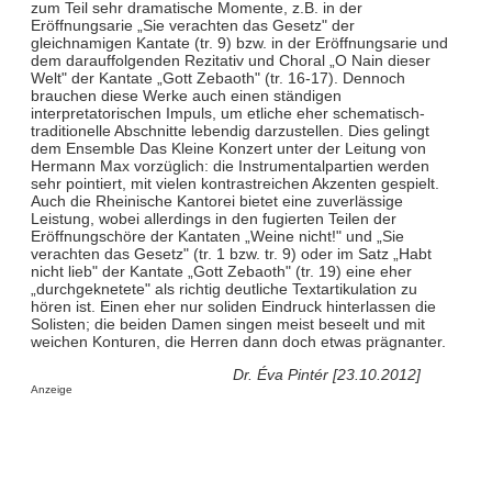
zum Teil sehr dramatische Momente, z.B. in der
Eröffnungsarie „Sie verachten das Gesetz" der
gleichnamigen Kantate (tr. 9) bzw. in der Eröffnungsarie und
dem darauffolgenden Rezitativ und Choral „O Nain dieser
Welt" der Kantate „Gott Zebaoth" (tr. 16-17). Dennoch
brauchen diese Werke auch einen ständigen
interpretatorischen Impuls, um etliche eher schematisch-
traditionelle Abschnitte lebendig darzustellen. Dies gelingt
dem Ensemble Das Kleine Konzert unter der Leitung von
Hermann Max vorzüglich: die Instrumentalpartien werden
sehr pointiert, mit vielen kontrastreichen Akzenten gespielt.
Auch die Rheinische Kantorei bietet eine zuverlässige
Leistung, wobei allerdings in den fugierten Teilen der
Eröffnungschöre der Kantaten „Weine nicht!" und „Sie
verachten das Gesetz" (tr. 1 bzw. tr. 9) oder im Satz „Habt
nicht lieb" der Kantate „Gott Zebaoth" (tr. 19) eine eher
„durchgeknetete" als richtig deutliche Textartikulation zu
hören ist. Einen eher nur soliden Eindruck hinterlassen die
Solisten; die beiden Damen singen meist beseelt und mit
weichen Konturen, die Herren dann doch etwas prägnanter.
Dr. Éva Pintér [23.10.2012]
Anzeige