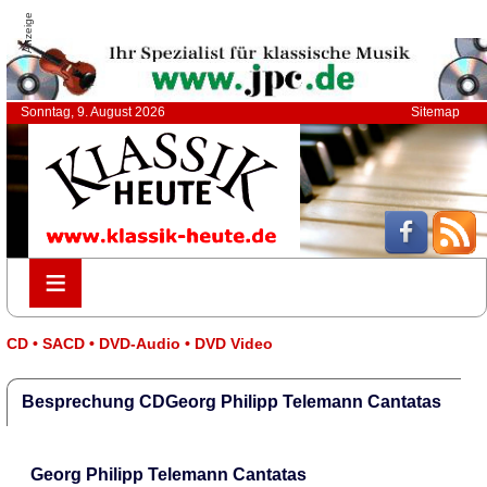
Anzeige
Sonntag, 9. August 2026
Sitemap
≡
≡
CD • SACD • DVD-Audio • DVD Video
Besprechung CDGeorg Philipp Telemann Cantatas
Georg Philipp Telemann Cantatas