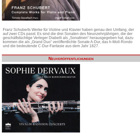
Franz Schuberts Werke für Violine und Klavier haben genau den Umfang, der
auf zwei CDs passt. Es sind die drei Sonaten des Neunzehnjährigen, die der
geschäftstüchtige Verleger Diabelli als „Sonatinen“ herausgegeben hat, dazu
kommen die als „Grand Duo“ veröffentlichte Sonate A-Dur, das h-Moll-Rondo
und die bedeutende C-Dur-Fantasie aus dem Jahr 1827.
Neuveröffentlichungen