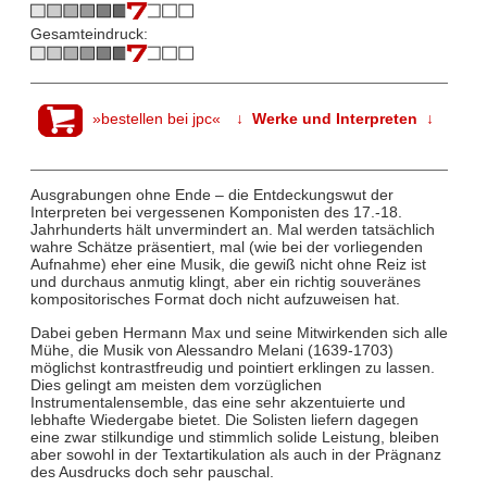
Gesamteindruck:
»bestellen bei jpc«
↓ Werke und Interpreten ↓
Ausgrabungen ohne Ende – die Entdeckungswut der
Interpreten bei vergessenen Komponisten des 17.-18.
Jahrhunderts hält unvermindert an. Mal werden tatsächlich
wahre Schätze präsentiert, mal (wie bei der vorliegenden
Aufnahme) eher eine Musik, die gewiß nicht ohne Reiz ist
und durchaus anmutig klingt, aber ein richtig souveränes
kompositorisches Format doch nicht aufzuweisen hat.
Dabei geben Hermann Max und seine Mitwirkenden sich alle
Mühe, die Musik von Alessandro Melani (1639-1703)
möglichst kontrastfreudig und pointiert erklingen zu lassen.
Dies gelingt am meisten dem vorzüglichen
Instrumentalensemble, das eine sehr akzentuierte und
lebhafte Wiedergabe bietet. Die Solisten liefern dagegen
eine zwar stilkundige und stimmlich solide Leistung, bleiben
aber sowohl in der Textartikulation als auch in der Prägnanz
des Ausdrucks doch sehr pauschal.