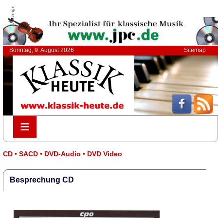
Anzeige
Sonntag, 9. August 2026
Sitemap
≡
≡
CD • SACD • DVD-Audio • DVD Video
Besprechung CD