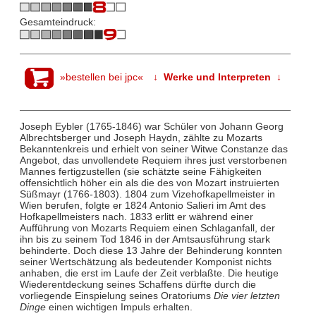
Gesamteindruck:
»bestellen bei jpc«
↓ Werke und Interpreten ↓
Joseph Eybler (1765-1846) war Schüler von Johann Georg
Albrechtsberger und Joseph Haydn, zählte zu Mozarts
Bekanntenkreis und erhielt von seiner Witwe Constanze das
Angebot, das unvollendete Requiem ihres just verstorbenen
Mannes fertigzustellen (sie schätzte seine Fähigkeiten
offensichtlich höher ein als die des von Mozart instruierten
Süßmayr (1766-1803). 1804 zum Vizehofkapellmeister in
Wien berufen, folgte er 1824 Antonio Salieri im Amt des
Hofkapellmeisters nach. 1833 erlitt er während einer
Aufführung von Mozarts Requiem einen Schlaganfall, der
ihn bis zu seinem Tod 1846 in der Amtsausführung stark
behinderte. Doch diese 13 Jahre der Behinderung konnten
seiner Wertschätzung als bedeutender Komponist nichts
anhaben, die erst im Laufe der Zeit verblaßte. Die heutige
Wiederentdeckung seines Schaffens dürfte durch die
vorliegende Einspielung seines Oratoriums
Die vier letzten
Dinge
einen wichtigen Impuls erhalten.