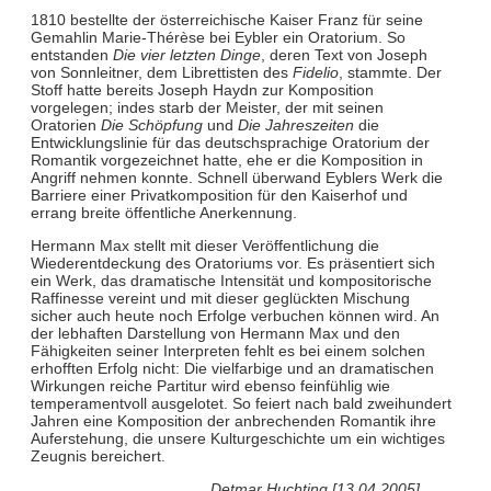
1810 bestellte der österreichische Kaiser Franz für seine
Gemahlin Marie-Thérèse bei Eybler ein Oratorium. So
entstanden
Die vier letzten Dinge
, deren Text von Joseph
von Sonnleitner, dem Librettisten des
Fidelio
, stammte. Der
Stoff hatte bereits Joseph Haydn zur Komposition
vorgelegen; indes starb der Meister, der mit seinen
Oratorien
Die Schöpfung
und
Die Jahreszeiten
die
Entwicklungslinie für das deutschsprachige Oratorium der
Romantik vorgezeichnet hatte, ehe er die Komposition in
Angriff nehmen konnte. Schnell überwand Eyblers Werk die
Barriere einer Privatkomposition für den Kaiserhof und
errang breite öffentliche Anerkennung.
Hermann Max stellt mit dieser Veröffentlichung die
Wiederentdeckung des Oratoriums vor. Es präsentiert sich
ein Werk, das dramatische Intensität und kompositorische
Raffinesse vereint und mit dieser geglückten Mischung
sicher auch heute noch Erfolge verbuchen können wird. An
der lebhaften Darstellung von Hermann Max und den
Fähigkeiten seiner Interpreten fehlt es bei einem solchen
erhofften Erfolg nicht: Die vielfarbige und an dramatischen
Wirkungen reiche Partitur wird ebenso feinfühlig wie
temperamentvoll ausgelotet. So feiert nach bald zweihundert
Jahren eine Komposition der anbrechenden Romantik ihre
Auferstehung, die unsere Kulturgeschichte um ein wichtiges
Zeugnis bereichert.
Detmar Huchting [13.04.2005]