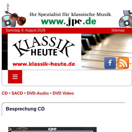
Anzeige
Samstag, 8. August 2026
Sitemap
≡
≡
CD • SACD • DVD-Audio • DVD Video
Besprechung CD