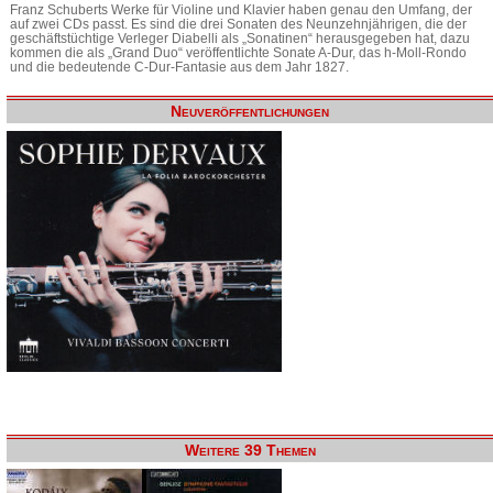
Franz Schuberts Werke für Violine und Klavier haben genau den Umfang, der
auf zwei CDs passt. Es sind die drei Sonaten des Neunzehnjährigen, die der
geschäftstüchtige Verleger Diabelli als „Sonatinen“ herausgegeben hat, dazu
kommen die als „Grand Duo“ veröffentlichte Sonate A-Dur, das h-Moll-Rondo
und die bedeutende C-Dur-Fantasie aus dem Jahr 1827.
Neuveröffentlichungen
Weitere 39 Themen