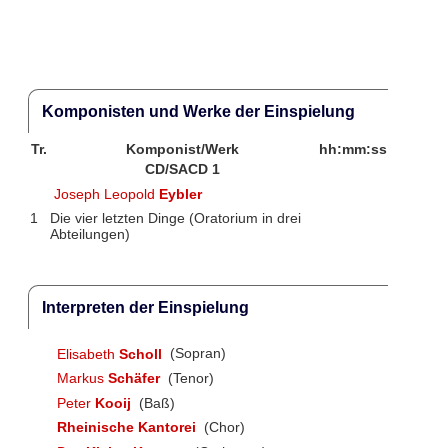
Komponisten und Werke der Einspielung
Tr.
Komponist/Werk
hh:mm:ss
CD/SACD 1
Joseph Leopold
Eybler
1
Die vier letzten Dinge (Oratorium in drei
Abteilungen)
Interpreten der Einspielung
Elisabeth
Scholl
(Sopran)
Markus
Schäfer
(Tenor)
Peter
Kooij
(Baß)
Rheinische Kantorei
(Chor)