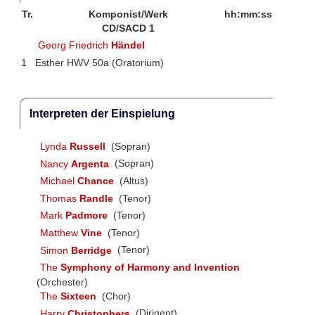
Tr.
Komponist/Werk
hh:mm:ss
CD/SACD 1
Georg Friedrich
Händel
1
Esther HWV 50a (Oratorium)
Interpreten der Einspielung
Lynda
Russell
(Sopran)
Nancy
Argenta
(Sopran)
Michael
Chance
(Altus)
Thomas
Randle
(Tenor)
Mark
Padmore
(Tenor)
Matthew
Vine
(Tenor)
Simon
Berridge
(Tenor)
The
Symphony of Harmony and Invention
(Orchester)
The
Sixteen
(Chor)
Harry
Christophers
(Dirigent)