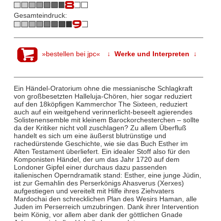
Gesamteindruck:
»bestellen bei jpc«
↓ Werke und Interpreten ↓
Ein Händel-Oratorium ohne die messianische Schlagkraft
von großbesetzten Halleluja-Chören, hier sogar reduziert
auf den 18köpfigen Kammerchor The Sixteen, reduziert
auch auf ein weitgehend verinnerlicht-beseelt agierendes
Solistenensemble mit kleinem Barockorchesterchen – sollte
da der Kritiker nicht voll zuschlagen? Zu allem Überfluß
handelt es sich um eine äußerst blutrünstige und
rachedürstende Geschichte, wie sie das Buch Esther im
Alten Testament überliefert. Ein idealer Stoff also für den
Komponisten Händel, der um das Jahr 1720 auf dem
Londoner Gipfel einer durchaus dazu passenden
italienischen Operndramatik stand: Esther, eine junge Jüdin,
ist zur Gemahlin des Perserkönigs Ahasverus (Xerxes)
aufgestiegen und vereitelt mit Hilfe ihres Ziehvaters
Mardochai den schrecklichen Plan des Wesirs Haman, alle
Juden im Perserreich umzubringen. Dank ihrer Intervention
beim König, vor allem aber dank der göttlichen Gnade