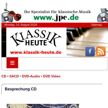
Anzeige
Montag, 10. August 2026
Sitemap
≡
≡
CD • SACD • DVD-Audio • DVD Video
Besprechung CD