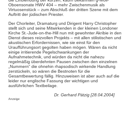
Oboensonate HWV 404 – mehr Zwischenmusik als
Virtuosenstück – zum Abschluß der dritten Szene mit dem
Auftritt der jüdischen Priester.
Der Chorleiter, Dramaturg und Dirigent Harry Christopher
stellt sich und seine Mitwirkenden in der kleinen Londoner
Kirche St.-Jude-on-the-Hill nun mit gewohnter Akribie in den
Dienst dieses reizvollen Projekts – mit allen stilistischen und
akustischen Erfordernissen, wie sie einst für den
Uraufführungsort gegolten haben mögen. Wären da nicht
einige irritierende Pegelschwankungen der
Aufnahmetechnik, und würden da nicht die nahezu
regelmäßig überdehnten Pausen zwischen den einzelnen
„Nummern“ die ohnehin rhapsodisch wirkende Handlung
zerstückeln, so wären die Bestnoten für die
Gesamtbewertung fällig. Hinzuweisen ist aber auch auf die
leider nur englische Fassung der wichtigen und
ausführlichen Textbeilage.
Dr. Gerhard Pätzig [28.04.2004]
Anzeige