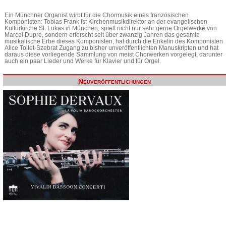
Ein Münchner Organist wirbt für die Chormusik eines französischen
Komponisten: Tobias Frank ist Kirchenmusikdirektor an der evangelischen
Kulturkirche St. Lukas in München, spielt nicht nur sehr gerne Orgelwerke von
Marcel Dupré, sondern erforscht seit über zwanzig Jahren das gesamte
musikalische Erbe dieses Komponisten, hat durch die Enkelin des Komponisten
Alice Tollet-Szebrat Zugang zu bisher unveröffentlichten Manuskripten und hat
daraus diese vorliegende Sammlung von meist Chorwerken vorgelegt, darunter
auch ein paar Lieder und Werke für Klavier und für Orgel.
Neuveröffentlichungen