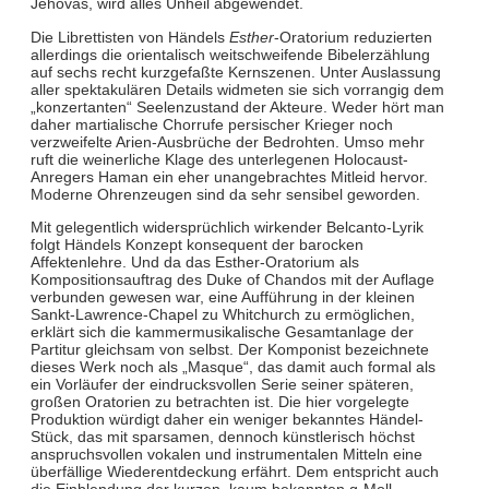
Jehovas, wird alles Unheil abgewendet.
Die Librettisten von Händels
Esther
-Oratorium reduzierten
allerdings die orientalisch weitschweifende Bibelerzählung
auf sechs recht kurzgefaßte Kernszenen. Unter Auslassung
aller spektakulären Details widmeten sie sich vorrangig dem
„konzertanten“ Seelenzustand der Akteure. Weder hört man
daher martialische Chorrufe persischer Krieger noch
verzweifelte Arien-Ausbrüche der Bedrohten. Umso mehr
ruft die weinerliche Klage des unterlegenen Holocaust-
Anregers Haman ein eher unangebrachtes Mitleid hervor.
Moderne Ohrenzeugen sind da sehr sensibel geworden.
Mit gelegentlich widersprüchlich wirkender Belcanto-Lyrik
folgt Händels Konzept konsequent der barocken
Affektenlehre. Und da das Esther-Oratorium als
Kompositionsauftrag des Duke of Chandos mit der Auflage
verbunden gewesen war, eine Aufführung in der kleinen
Sankt-Lawrence-Chapel zu Whitchurch zu ermöglichen,
erklärt sich die kammermusikalische Gesamtanlage der
Partitur gleichsam von selbst. Der Komponist bezeichnete
dieses Werk noch als „Masque“, das damit auch formal als
ein Vorläufer der eindrucksvollen Serie seiner späteren,
großen Oratorien zu betrachten ist. Die hier vorgelegte
Produktion würdigt daher ein weniger bekanntes Händel-
Stück, das mit sparsamen, dennoch künstlerisch höchst
anspruchsvollen vokalen und instrumentalen Mitteln eine
überfällige Wiederentdeckung erfährt. Dem entspricht auch
die Einblendung der kurzen, kaum bekannten g-Moll-