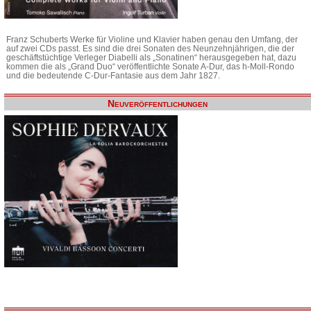
Franz Schuberts Werke für Violine und Klavier haben genau den Umfang, der
auf zwei CDs passt. Es sind die drei Sonaten des Neunzehnjährigen, die der
geschäftstüchtige Verleger Diabelli als „Sonatinen“ herausgegeben hat, dazu
kommen die als „Grand Duo“ veröffentlichte Sonate A-Dur, das h-Moll-Rondo
und die bedeutende C-Dur-Fantasie aus dem Jahr 1827.
Neuveröffentlichungen