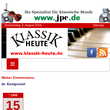
Anzeige
Donnerstag, 6. August 2026
Sitemap
≡
≡
Walter Zimmermann
dt. Komponist
* 1949
15