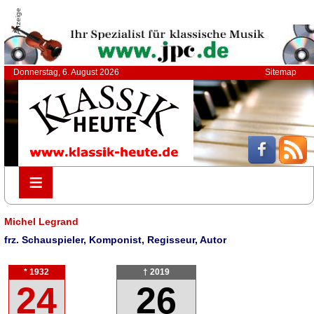
Anzeige
Donnerstag, 6. August 2026
Sitemap
≡
≡
Michel Legrand
frz. Schauspieler, Komponist, Regisseur, Autor
* 1932
† 2019
24
26