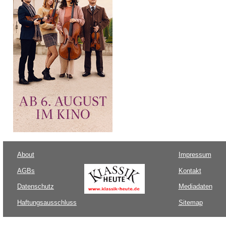
About
Impressum
AGBs
Kontakt
Datenschutz
Mediadaten
Haftungsausschluss
Sitemap