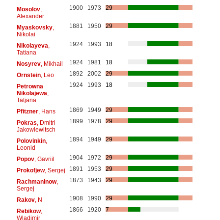
1900
1973
29
Mosolov
,
Alexander
1881
1950
29
Myaskovsky
,
Nikolai
1924
1993
18
Nikolayeva
,
Tatiana
1924
1981
18
Nosyrev
, Mikhail
1892
2002
29
Ornstein
, Leo
1924
1993
18
Petrowna
Nikolajewa
,
Tatjana
1869
1949
29
Pfitzner
, Hans
1899
1978
29
Pokras
, Dmitri
Jakowlewitsch
1894
1949
29
Polovinkin
,
Leonid
1904
1972
29
Popov
, Gavriil
1891
1953
29
Prokofjew
, Sergej
1873
1943
29
Rachmaninow
,
Sergej
1908
1990
29
Rakov
, N
1866
1920
7
Rebikow
,
Wladimir