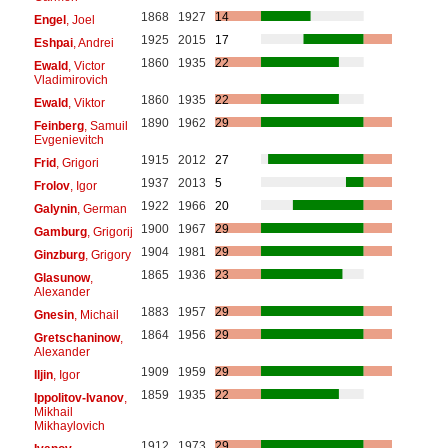
1868
1927
14
Engel
, Joel
1925
2015
17
Eshpai
, Andrei
1860
1935
22
Ewald
, Victor
Vladimirovich
1860
1935
22
Ewald
, Viktor
1890
1962
29
Feinberg
, Samuil
Evgenievitch
1915
2012
27
Frid
, Grigori
1937
2013
5
Frolov
, Igor
1922
1966
20
Galynin
, German
1900
1967
29
Gamburg
, Grigorij
1904
1981
29
Ginzburg
, Grigory
1865
1936
23
Glasunow
,
Alexander
1883
1957
29
Gnesin
, Michail
1864
1956
29
Gretschaninow
,
Alexander
1909
1959
29
Iljin
, Igor
1859
1935
22
Ippolitov-Ivanov
,
Mikhail
Mikhaylovich
1912
1973
29