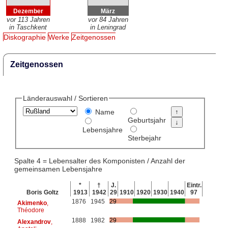
Dezember
März
vor 113 Jahren
vor 84 Jahren
in Taschkent
in Leningrad
Diskographie
Werke
Zeitgenossen
Zeitgenossen
Länderauswahl / Sortieren
Name
Geburtsjahr
Lebensjahre
Sterbejahr
Spalte 4 = Lebensalter des Komponisten / Anzahl der
gemeinsamen Lebensjahre
*
†
J.
Eintr.
Boris Goltz
1913
1942
29
1910
1920
1930
1940
97
1876
1945
29
Akimenko
,
Théodore
1888
1982
29
Alexandrov
,