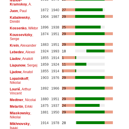
Ivanov-
Kramskoy
, A.
1872
1940
27
Juon
, Paul
1904
1987
29
Kabalewsky
,
Dimitri
1896
1938
25
Kossenko
, Wiktor
1874
1951
29
Koussevitzky
,
Serge
1883
1951
29
Krein
, Alexander
1924
1993
18
Lebedev
, Alexei
1855
1914
1
Liadov
, Anatoli
1859
1924
11
Liapunow
, Sergej
1855
1914
1
Ljadow
, Anatol
1903
1976
29
Lopatnikoff
,
Nikolai
1892
1966
29
Lourié
, Arthur
Vincent
1880
1951
29
Medtner
, Nicolai
1875
1937
24
Melartin
, Erkki
1881
1950
29
Miaskowsky
,
Nikolai
1914
1978
28
Mikhnovsky
,
Isaac