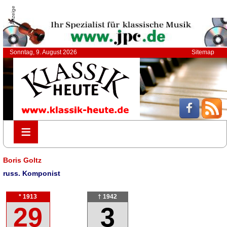
Anzeige
Sonntag, 9. August 2026
Sitemap
≡
≡
Boris Goltz
russ. Komponist
* 1913
† 1942
29
3