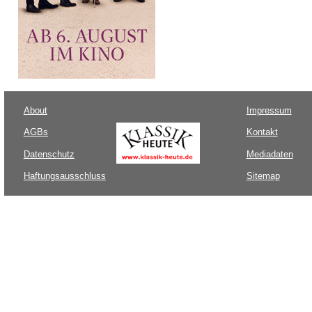
About
Impressum
AGBs
Kontakt
Datenschutz
Mediadaten
Haftungsausschluss
Sitemap