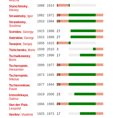
Mischa
1888
1914
1
Stanchinsky
,
Alexey
1882
1971
29
Strawinsky
, Igor
1910
1994
29
Strawinsky
,
Soulima
1915
1998
27
Sviridov
, Georgy
1915
1998
27
Swiridow
, Georgi
1856
1915
2
Tanejew
, Sergej
1939
2010
3
Tishchenko
, Boris
1925
1996
17
Tschaikowsky
,
Boris
1899
1977
29
Tscherepnin
,
Alexander
1873
1945
29
Tscherepnin
,
Nikolai
1877
1944
29
Tschesnokow
,
Pavel
1919
2006
23
Ustvolskaya
,
Galina
1884
1966
29
Van der Pals
,
Leopold
1925
1973
17
Vavilov
, Vladimir