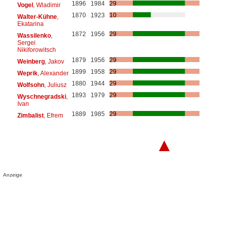
1896
1984
29
Vogel
, Wladimir
1870
1923
10
Walter-Kühne
,
Ekatarina
1872
1956
29
Wassilenko
,
Sergei
Nikiforowitsch
1879
1956
29
Weinberg
, Jakov
1899
1958
29
Weprik
, Alexander
1880
1944
29
Wolfsohn
, Juliusz
1893
1979
29
Wyschnegradski
,
Ivan
1889
1985
29
Zimbalist
, Efrem
▲
Anzeige