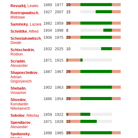
1889
1977
29
Revuzkij
, Lewko
1927
2007
15
Rostropowitsch
,
Mstislaw
1882
1959
29
Saminsky
, Lazare
1934
1998
8
Schnittke
, Alfred
1906
1975
29
Schostakowitsch
,
Dimitri
1932
2025
10
Schtschedrin
,
Rodion
1871
1915
2
Scriabin
,
Alexander
1887
1967
29
Shaposchnikov
,
Adrian
Grigoryevich
1902
1963
29
Shebalin
,
Vissarion
1886
1954
29
Shvedov
,
Konstantin
Nikolaevich
1859
1922
9
Sokolov
, Nikolay
1871
1928
15
Spendiarov
,
Alexander
1898
1985
29
Spoliansky
,