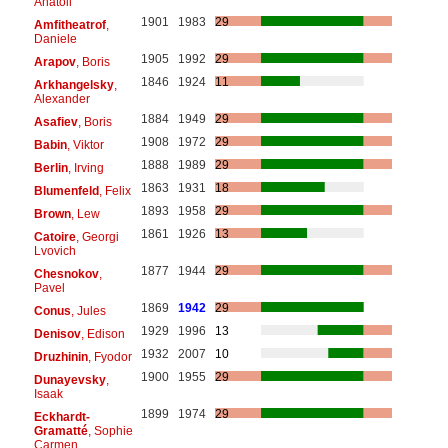
Anatoli
1901
1983
29
Amfitheatrof
,
Daniele
1905
1992
29
Arapov
, Boris
1846
1924
11
Arkhangelsky
,
Alexander
1884
1949
29
Asafiev
, Boris
1908
1972
29
Babin
, Viktor
1888
1989
29
Berlin
, Irving
1863
1931
18
Blumenfeld
, Felix
1893
1958
29
Brown
, Lew
1861
1926
13
Catoire
, Georgi
Lvovich
1877
1944
29
Chesnokov
,
Pavel
1869
1942
29
Conus
, Jules
1929
1996
13
Denisov
, Edison
1932
2007
10
Druzhinin
, Fyodor
1900
1955
29
Dunayevsky
,
Isaak
1899
1974
29
Eckhardt-
Gramatté
, Sophie
Carmen