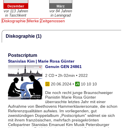
Dezember
März
vor 113 Jahren
vor 84 Jahren
in Taschkent
in Leningrad
Diskographie
Werke
Zeitgenossen
Diskographie (1)
Postscriptum
Stanislas Kim | Marie Rosa Günter
Genuin GEN 24861
2 CD • 2h 02min • 2022
20.06.2024
•
10 10 10
Die noch recht junge Braunschweiger
Pianistin Marie Rosa Günter
überraschte letztes Jahr mit einer
Aufnahme von Beethovens Hammerklaviersonate, die schon
Referenzqualitäten aufwies. Im vorliegenden, gut
zweistündigen Doppelalbum „Postscriptum‟ widmet sie sich
mit ihrem französischen, mehrfach preisgekrönten
Cellopartner Stanislas Emanuel Kim Musik Petersburger