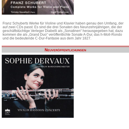
Franz Schuberts Werke für Violine und Klavier haben genau den Umfang, der
auf zwei CDs passt. Es sind die drei Sonaten des Neunzehnjährigen, die der
geschäftstüchtige Verleger Diabelli als „Sonatinen“ herausgegeben hat, dazu
kommen die als „Grand Duo“ veröffentlichte Sonate A-Dur, das h-Moll-Rondo
und die bedeutende C-Dur-Fantasie aus dem Jahr 1827.
Neuveröffentlichungen