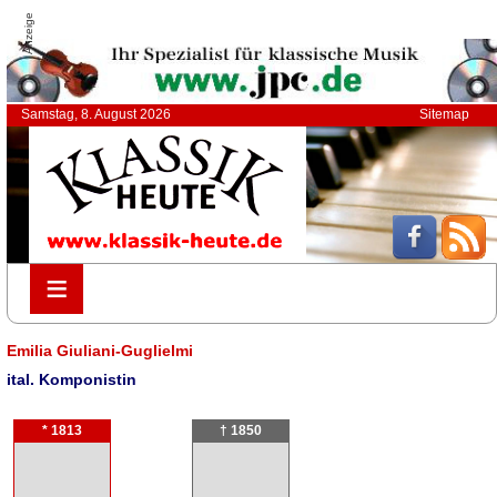
Anzeige
Samstag, 8. August 2026
Sitemap
≡
≡
Emilia Giuliani-Guglielmi
ital. Komponistin
* 1813
† 1850