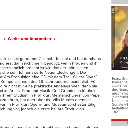
↓ Werke und Interpreten ↓
ik ist seit geraumer Zeit sehr beliebt und hat durchaus
rd erst dann nicht mehr benötigt, wenn Frauen und ihr
verständlich präsent ist wie das der männlichen
reiche sehr lohnenswerte Neuentdeckungen. Die
el Ars Produktion eine CD mit dem Titel „Guitar Divas“
Franz Sch
on Komponistinnen des 19. Jahrhunderts beinhaltet. Für
Klavier h
oire nicht nur eine praktische Angelegenheit, denn sie
zwei CDs 
des Neunz
nd im Archiv Frau und Musik. Den Grundstein für ihre
geschäftst
ach ihrem Studium in Frankfurt Meisterschülerin von Pepe
„Sonatine
n zu hören, hat aber über die Villa Musica ebenfalls
kommen di
ar im Frankfurt Opern- und Museumsorchester tätig.
Sonate A-
bedeutend
tlichung vor, jedoch die erste bei Ars Produktion.
1827.
frauen“, bringt auf den Punkt, welche Lebensläufe bei