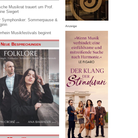
che Musikrat trauert um Prof.
ine Siegert
 Symphoniker: Sommerpause &
ginn
Anzeige
rrhein Musikfestivals beginnt
Neue Besprechungen