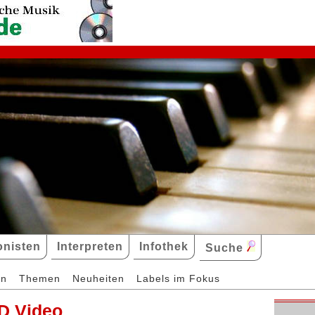
nisten
Interpreten
Infothek
Suche
en
Themen
Neuheiten
Labels im Fokus
D Video