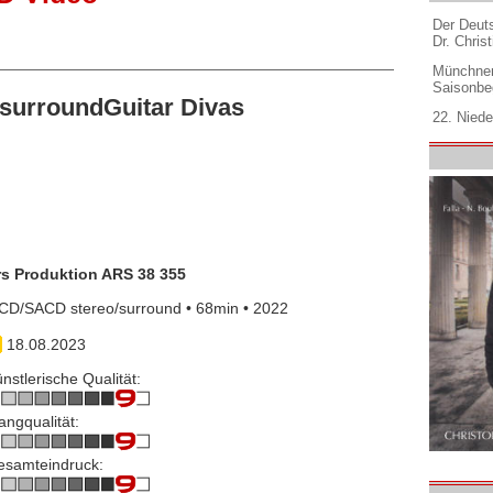
Der Deuts
Dr. Christ
Münchner
Saisonbe
surroundGuitar Divas
22. Niede
rs Produktion ARS 38 355
CD/SACD stereo/surround • 68min • 2022
18.08.2023
nstlerische Qualität:
angqualität:
esamteindruck: