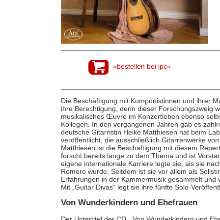
»bestellen bei jpc«
Die Beschäftigung mit Komponistinnen und ihrer Mus
ihre Berechtigung, denn dieser Forschungszweig wi
musikalisches Œuvre im Konzertleben ebenso selbst
Kollegen. In den vergangenen Jahren gab es zahl
deutsche Gitarristin Heike Matthiesen hat beim Lab
veröffentlicht, die ausschließlich Gitarrenwerke v
Matthiesen ist die Beschäftigung mit diesem Repert
forscht bereits lange zu dem Thema und ist Vorsta
eigene internationale Karriere legte sie, als sie n
Romero wurde. Seitdem ist sie vor allem als Solisti
Erfahrungen in der Kammermusik gesammelt und w
Mit „Guitar Divas“ legt sie ihre fünfte Solo-Veröffen
Von Wunderkindern und Ehefrauen
Der Untertitel der CD, „Von Wunderkindern und Ehe