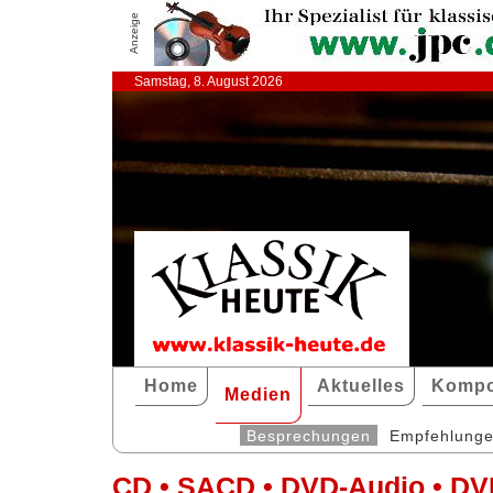
Anzeige
Samstag, 8. August 2026
Home
Aktuelles
Kompo
Medien
Besprechungen
Empfehlung
CD • SACD • DVD-Audio • DV