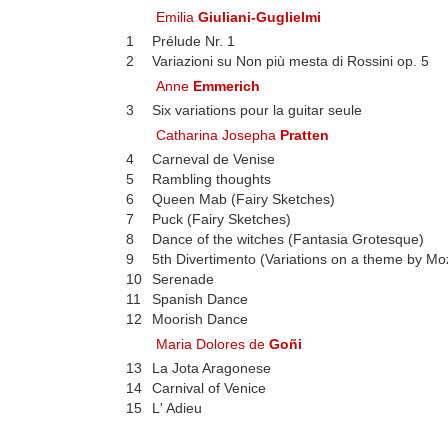
Emilia
Giuliani-Guglielmi
1
Prélude Nr. 1
2
Variazioni su Non più mesta di Rossini op. 5
Anne
Emmerich
3
Six variations pour la guitar seule
Catharina Josepha
Pratten
4
Carneval de Venise
5
Rambling thoughts
6
Queen Mab (Fairy Sketches)
7
Puck (Fairy Sketches)
8
Dance of the witches (Fantasia Grotesque)
9
5th Divertimento (Variations on a theme by Mo
10
Serenade
11
Spanish Dance
12
Moorish Dance
Maria Dolores de
Goñi
13
La Jota Aragonese
14
Carnival of Venice
15
L' Adieu