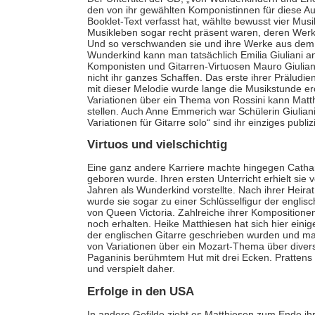
den von ihr gewählten Komponistinnen für diese Au
Booklet-Text verfasst hat, wählte bewusst vier Musi
Musikleben sogar recht präsent waren, deren We
Und so verschwanden sie und ihre Werke aus dem 
Wunderkind kann man tatsächlich Emilia Giuliani a
Komponisten und Gitarren-Virtuosen Mauro Giuliani. 
nicht ihr ganzes Schaffen. Das erste ihrer Prälu
mit dieser Melodie wurde lange die Musikstunde erö
Variationen über ein Thema von Rossini kann Matt
stellen. Auch Anne Emmerich war Schülerin Giulianis
Variationen für Gitarre solo“ sind ihr einziges publ
Virtuos und vielschichtig
Eine ganz andere Karriere machte hingegen Cathari
geboren wurde. Ihren ersten Unterricht erhielt sie 
Jahren als Wunderkind vorstellte. Nach ihrer Heira
wurde sie sogar zu einer Schlüsselfigur der englis
von Queen Victoria. Zahlreiche ihrer Kompositione
noch erhalten. Heike Matthiesen hat sich hier eini
der englischen Gitarre geschrieben wurden und mal
von Variationen über ein Mozart-Thema über dive
Paganinis berühmtem Hut mit drei Ecken. Prattens 
und verspielt daher.
Erfolge in den USA
In andere Gefilde zieht es Matthiesen zum Ende ih