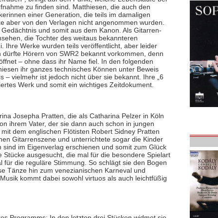
fnahme zu finden sind. Matthiesen, die auch den
kerinnen einer Generation, die teils im damaligen
rke aber von den Verlagen nicht angenommen wurden.
Gedächtnis und somit aus dem Kanon. Als Gitarren-
nsehen, die Tochter des weitaus bekannteren
Ihre Werke wurden teils veröffentlicht, aber leider
dien dürfte Hörern von SWR2 bekannt vorkommen, denn
ffnet – ohne dass ihr Name fiel. In den folgenden
hiesen ihr ganzes technisches Können unter Beweis
 – vielmehr ist jedoch nicht über sie bekannt. Ihre „6
iziertes Werk und somit ein wichtiges Zeitdokument.
na Josepha Pratten, die als Catharina Pelzer in Köln
von ihrem Vater, der sie dann auch schon in jungen
t mit dem englischen Flötisten Robert Sidney Pratten
chen Gitarrenszene und unterrichtete sogar die Kinder
n sind im Eigenverlag erschienen und somit zum Glück
ge Stücke ausgesucht, die mal für die besondere Spielart
 für die reguläre Stimmung. So schlägt sie den Bogen
rse Tänze hin zum venezianischen Karneval und
Musik kommt dabei sowohl virtuos als auch leichtfüßig
res Programms: In den letzten drei Stücken widmet sie