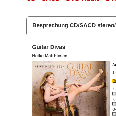
Besprechung CD/SACD stereo/
Guitar Divas
Heike Matthiesen
A
1 
Kü
Kl
G