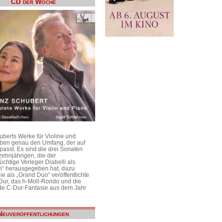
CD der Woche
uberts Werke für Violine und
aben genau den Umfang, der auf
passt. Es sind die drei Sonaten
ehnjährigen, die der
üchtige Verleger Diabelli als
n“ herausgegeben hat, dazu
e als „Grand Duo“ veröffentlichte
Dur, das h-Moll-Rondo und die
e C-Dur-Fantasie aus dem Jahr
Neuveröffentlichungen