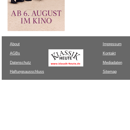
About
Impressum
AGBs
Kontakt
Datenschutz
Mediadaten
Haftungsausschluss
Sitemap