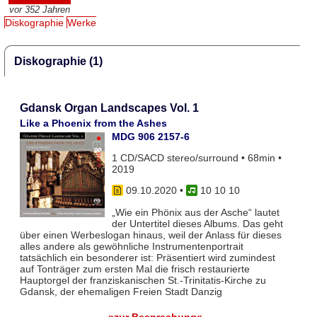
vor 352 Jahren
Diskographie
Werke
Diskographie (1)
Gdansk Organ Landscapes Vol. 1
Like a Phoenix from the Ashes
MDG 906 2157-6
1 CD/SACD stereo/surround • 68min •
2019
09.10.2020
•
10 10 10
„Wie ein Phönix aus der Asche“ lautet
der Untertitel dieses Albums. Das geht
über einen Werbeslogan hinaus, weil der Anlass für dieses
alles andere als gewöhnliche Instrumentenportrait
tatsächlich ein besonderer ist: Präsentiert wird zumindest
auf Tonträger zum ersten Mal die frisch restaurierte
Hauptorgel der franziskanischen St.-Trinitatis-Kirche zu
Gdansk, der ehemaligen Freien Stadt Danzig
»zur Besprechung«