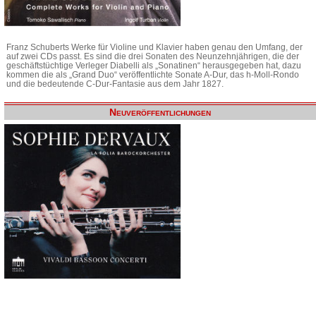
Franz Schuberts Werke für Violine und Klavier haben genau den Umfang, der
auf zwei CDs passt. Es sind die drei Sonaten des Neunzehnjährigen, die der
geschäftstüchtige Verleger Diabelli als „Sonatinen“ herausgegeben hat, dazu
kommen die als „Grand Duo“ veröffentlichte Sonate A-Dur, das h-Moll-Rondo
und die bedeutende C-Dur-Fantasie aus dem Jahr 1827.
Neuveröffentlichungen