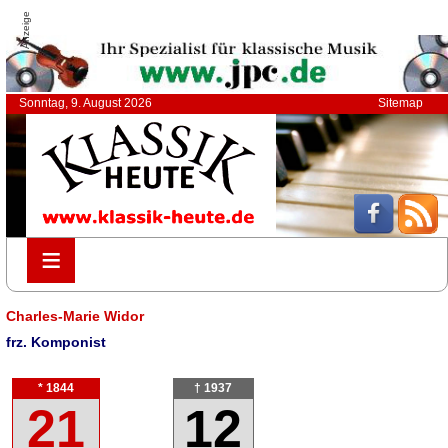
Anzeige
Sonntag, 9. August 2026
Sitemap
≡
≡
Charles-Marie Widor
frz. Komponist
* 1844
† 1937
21
12