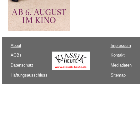
About
Impressum
AGBs
Kontakt
Datenschutz
Mediadaten
Haftungsausschluss
Sitemap