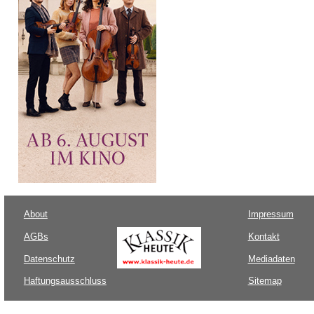
About
Impressum
AGBs
Kontakt
Datenschutz
Mediadaten
Haftungsausschluss
Sitemap