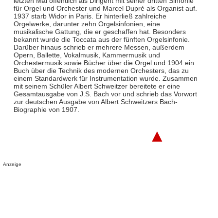
letzten Mal öffentlich als Dirigent mit seiner dritten Sinfonie
für Orgel und Orchester und Marcel Dupré als Organist auf.
1937 starb Widor in Paris. Er hinterließ zahlreiche
Orgelwerke, darunter zehn Orgelsinfonien, eine
musikalische Gattung, die er geschaffen hat. Besonders
bekannt wurde die Toccata aus der fünften Orgelsinfonie.
Darüber hinaus schrieb er mehrere Messen, außerdem
Opern, Ballette, Vokalmusik, Kammermusik und
Orchestermusik sowie Bücher über die Orgel und 1904 ein
Buch über die Technik des modernen Orchesters, das zu
einem Standardwerk für Instrumentation wurde. Zusammen
mit seinem Schüler Albert Schweitzer bereitete er eine
Gesamtausgabe von J.S. Bach vor und schrieb das Vorwort
zur deutschen Ausgabe von Albert Schweitzers Bach-
Biographie von 1907.
▲
Anzeige