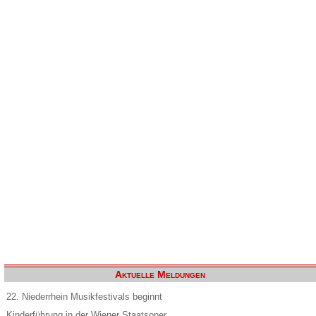
Aktuelle Meldungen
22. Niederrhein Musikfestivals beginnt
Kinderführung in der Wiener Staatsoper