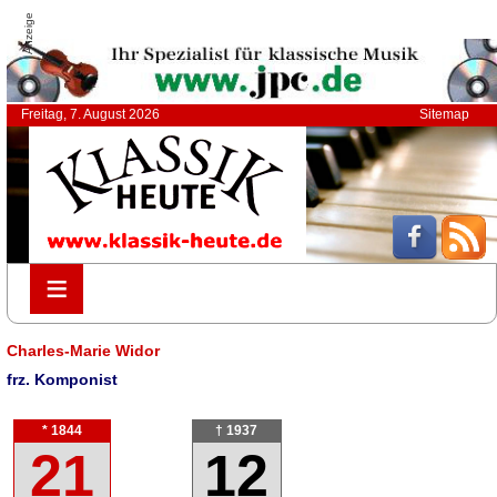
Anzeige
Freitag, 7. August 2026
Sitemap
≡
≡
Charles-Marie Widor
frz. Komponist
* 1844
† 1937
21
12