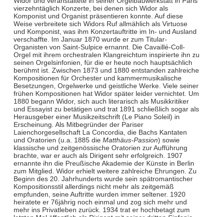
Widor und veranstaltete in seiner Orgelbauwerkstatt in Paris
vierzehntäglich Konzerte, bei denen sich Widor als
Komponist und Organist präsentieren konnte. Auf diese
Weise verbreitete sich Widors Ruf allmählich als Virtuose
und Komponist, was ihm Konzertauftritte im In- und Ausland
verschaffte. Im Januar 1870 wurde er zum Titular-
Organisten von Saint-Sulpice ernannt. Die Cavaillé-Coll-
Orgel mit ihrem orchestralen Klangreichtum inspirierte ihn zu
seinen Orgelsinfonien, für die er heute noch hauptsächlich
berühmt ist. Zwischen 1873 und 1880 entstanden zahlreiche
Kompositionen für Orchester und kammermusikalische
Besetzungen, Orgelwerke und geistliche Werke. Viele seiner
frühen Kompositionen hat Widor später leider vernichtet. Um
1880 begann Widor, sich auch literarisch als Musikkritiker
und Essayist zu betätigen und trat 1891 schließlich sogar als
Herausgeber einer Musikzeitschrift (Le Piano Soleil) in
Erscheinung. Als Mitbegründer der Pariser
Laienchorgesellschaft La Concordia, die Bachs Kantaten
und Oratorien (u.a. 1885 die
Matthäus-Passion
) sowie
klassische und zeitgenössische Oratorien zur Aufführung
brachte, war er auch als Dirigent sehr erfolgreich. 1907
ernannte ihn die Preußische Akademie der Künste in Berlin
zum Mitglied. Widor erhielt weitere zahlreiche Ehrungen. Zu
Beginn des 20. Jahrhunderts wurde sein spätromantischer
Kompositionsstil allerdings nicht mehr als zeitgemäß
empfunden, seine Auftritte wurden immer seltener. 1920
heiratete er 76jährig noch einmal und zog sich mehr und
mehr ins Privatleben zurück. 1934 trat er hochbetagt zum