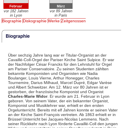
Februar
März
vor 182 Jahren
vor 89 Jahren
in Lyon
in Paris
Biographie
Diskographie
Werke
Zeitgenossen
Biographie
Über sechzig Jahre lang war er Titular-Organist an der
Cavaillé-Coll-Orgel der Pariser Kirche Saint Sulpice. Er war
der Nachfolger César Francks für den Lehrstuhl für Orgel
am Pariser Conservatoire. Zu seinen Studenten zählten
bekannte Komponisten und Organisten wie Nadia
Boulanger, Louis Vierne, Arthur Honegger, Charles
Tournemire, Darius Milhaud, Marcel Dupré, Edgar Varèse
und Albert Schweitzer. Am 12. März vor 80 Jahren ist er
gestorben, der französische Komponist und Organist
Charles-Marie Widor
. Er wurde am 21. Februar in Lyon
geboren. Von seinem Vater, der ein bekannter Organist,
Komponist und Musiklehrer war, erhielt er den ersten
Orgelunterricht. Bereits mit elf Jahren konnte er seinen Vater
an der Kirche Saint-François vertreten. Ab 1863 erhielt er in
Brüssel Unterricht bei Jacques-Nicolas Lemmens. Nach
seiner Rückkehr nach Lyon förderte Cavaillé-Coll den jungen