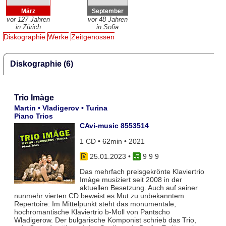
März
September
vor 127 Jahren
vor 48 Jahren
in Zürich
in Sofia
Diskographie
Werke
Zeitgenossen
Diskographie (6)
Trio Imàge
Martin • Vladigerov • Turina
Piano Trios
CAvi-music 8553514
1 CD • 62min • 2021
25.01.2023
•
9 9 9
Das mehrfach preisgekrönte Klaviertrio
Imàge musiziert seit 2008 in der
aktuellen Besetzung. Auch auf seiner
nunmehr vierten CD beweist es Mut zu unbekanntem
Repertoire: Im Mittelpunkt steht das monumentale,
hochromantische Klaviertrio b-Moll von Pantscho
Wladigerow. Der bulgarische Komponist schrieb das Trio,