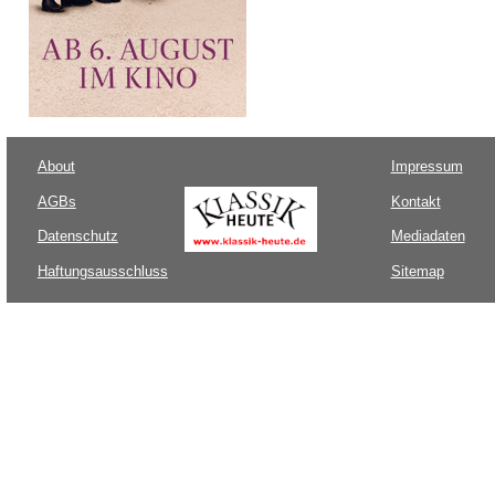
About
Impressum
AGBs
Kontakt
Datenschutz
Mediadaten
Haftungsausschluss
Sitemap