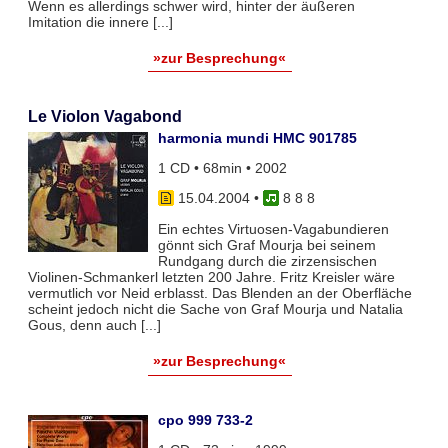
Wenn es allerdings schwer wird, hinter der äußeren
Imitation die innere [...]
»zur Besprechung«
Le Violon Vagabond
harmonia mundi HMC 901785
1 CD • 68min • 2002
15.04.2004
•
8 8 8
Ein echtes Virtuosen-Vagabundieren
gönnt sich Graf Mourja bei seinem
Rundgang durch die zirzensischen
Violinen-Schmankerl letzten 200 Jahre. Fritz Kreisler wäre
vermutlich vor Neid erblasst. Das Blenden an der Oberfläche
scheint jedoch nicht die Sache von Graf Mourja und Natalia
Gous, denn auch [...]
»zur Besprechung«
cpo 999 733-2