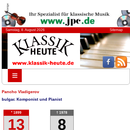
Anzeige
Samstag, 8. August 2026
Sitemap
≡
≡
Pancho Vladigerov
bulgar. Komponist und Pianist
* 1899
† 1978
13
8