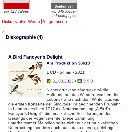
September
vor 423 Jahren
vor 346 Jahren
in Forlimpopoli
Diskographie
Werke
Zeitgenossen
Diskographie (4)
A Bird Fancyer's Delight
Ars Produktion 38619
1 CD • 54min • 2021
31.03.2023
•
9 9 9
Nichts drückt so eindrucksvoll die
Hoffnung auf das Wiedererwachen der
Lebenskräfte nach dem Winter aus wie
die ersten Konzerte der Singvögel im beginnenden Frühjahr.
In London erschien 1717 die Notensammlung „A Bird’s
Fancyer’s Delight“, die musikalische Schilderungen des
Gesangs der Vögel vereinte. Diese Sammlung
unterhaltsamer Melodien sollte nicht nur der musikalischen
Unterhaltung, sondern auch auch dazu dienen, gelehrige