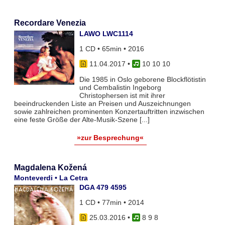
Recordare Venezia
LAWO LWC1114
1 CD • 65min • 2016
11.04.2017
•
10 10 10
Die 1985 in Oslo geborene Blockflötistin
und Cembalistin Ingeborg
Christophersen ist mit ihrer
beeindruckenden Liste an Preisen und Auszeichnungen
sowie zahlreichen prominenten Konzertauftritten inzwischen
eine feste Größe der Alte-Musik-Szene [...]
»zur Besprechung«
Magdalena Kožená
Monteverdi • La Cetra
DGA 479 4595
1 CD • 77min • 2014
25.03.2016
•
8 9 8