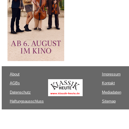
About
Impressum
AGBs
Kontakt
Datenschutz
Mediadaten
Haftungsausschluss
Sitemap