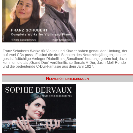
Franz Schuberts Werke für Violine und Klavier haben genau den Umfang, der
auf zwei CDs passt. Es sind die drei Sonaten des Neunzehnjährigen, die der
geschäftstüchtige Verleger Diabelli als „Sonatinen“ herausgegeben hat, dazu
kommen die als „Grand Duo“ veröffentlichte Sonate A-Dur, das h-Moll-Rondo
und die bedeutende C-Dur-Fantasie aus dem Jahr 1827.
Neuveröffentlichungen