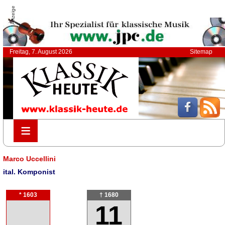
Anzeige
Freitag, 7. August 2026
Sitemap
≡
≡
Marco Uccellini
ital. Komponist
* 1603
† 1680
11