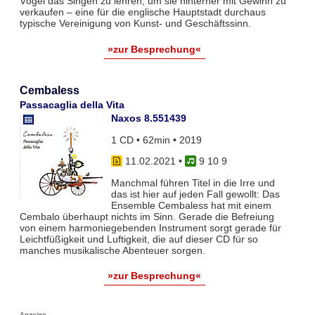
Vögel das Singen zu lehren, um sie hinterher mit Gewinn zu
verkaufen – eine für die englische Hauptstadt durchaus
typische Vereinigung von Kunst- und Geschäftssinn.
»zur Besprechung«
Cembaless
Passacaglia della Vita
Naxos 8.551439
1 CD • 62min • 2019
11.02.2021
•
9 10 9
Manchmal führen Titel in die Irre und
das ist hier auf jeden Fall gewollt: Das
Ensemble Cembaless hat mit einem
Cembalo überhaupt nichts im Sinn. Gerade die Befreiung
von einem harmoniegebenden Instrument sorgt gerade für
Leichtfüßigkeit und Luftigkeit, die auf dieser CD für so
manches musikalische Abenteuer sorgen.
»zur Besprechung«
Anzeige