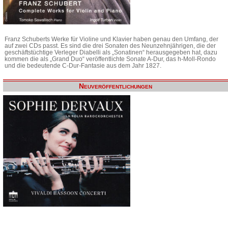
Franz Schuberts Werke für Violine und Klavier haben genau den Umfang, der
auf zwei CDs passt. Es sind die drei Sonaten des Neunzehnjährigen, die der
geschäftstüchtige Verleger Diabelli als „Sonatinen“ herausgegeben hat, dazu
kommen die als „Grand Duo“ veröffentlichte Sonate A-Dur, das h-Moll-Rondo
und die bedeutende C-Dur-Fantasie aus dem Jahr 1827.
Neuveröffentlichungen