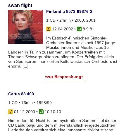
swan flight
Finlandia 8573-89876-2
1 CD • 24min • 2000, 2001
12.04.2002
•
8 9 8
Im Estnisch-Finnischen Sinfonie-
Orchester finden sich seit 1997 junge
Musikerinnen und Musiker aus 15
Ländern in Tallinn zusammen, um Konzertreihen mit
Themen-Schwerpunkten zu pflegen. Der Erfolg des allein
von Sponsoren finanzierten Kulturaustausch-Orchesters ist
enorm. [...]
»zur Besprechung«
Carus 83.400
1 CD • 76min • 1998/99
01.12.2000
•
10 10 10
Hinter dem für Nicht-Esten mysteriösen Sammeltitel dieser
CD Laulu palju und dem mißverständlich eingedeutschten
Liederhaufen verbirgt sich eine imposante, folkloristische