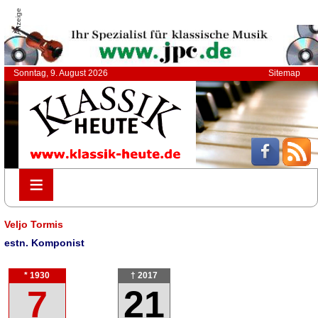
Anzeige
Sonntag, 9. August 2026
Sitemap
≡
≡
Veljo Tormis
estn. Komponist
* 1930
† 2017
7
21