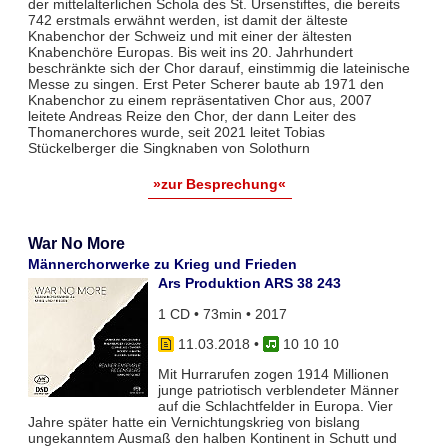
der mittelalterlichen Schola des St. Ursenstiftes, die bereits
742 erstmals erwähnt werden, ist damit der älteste
Knabenchor der Schweiz und mit einer der ältesten
Knabenchöre Europas. Bis weit ins 20. Jahrhundert
beschränkte sich der Chor darauf, einstimmig die lateinische
Messe zu singen. Erst Peter Scherer baute ab 1971 den
Knabenchor zu einem repräsentativen Chor aus, 2007
leitete Andreas Reize den Chor, der dann Leiter des
Thomanerchores wurde, seit 2021 leitet Tobias
Stückelberger die Singknaben von Solothurn
»zur Besprechung«
War No More
Männerchorwerke zu Krieg und Frieden
Ars Produktion ARS 38 243
1 CD • 73min • 2017
11.03.2018
•
10 10 10
Mit Hurrarufen zogen 1914 Millionen
junge patriotisch verblendeter Männer
auf die Schlachtfelder in Europa. Vier
Jahre später hatte ein Vernichtungskrieg von bislang
ungekanntem Ausmaß den halben Kontinent in Schutt und