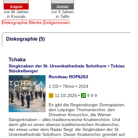
August
Januar
vor 96 Jahren
vor 9 Jahren
in Kuusalu
in Tallin
Diskographie
Werke
Zeitgenossen
Diskographie (5)
Tchaka
Singknaben der St. Ursenkathedrale Solothurn • Tobias
Stückelberger
Rondeau ROP6263
1 CD • 78min • 2024
11.03.2025
•
9 9 9
Es gibt die Regensburger Domspatzen,
den Leipziger Thomanerchor, den
Dresdner Kreuzchor, die Wiener
Sängerknaben – alles traditionsreiche Knabenchöre. Und
dann gibt es einen ebenso traditionsreichen Knabenchor,
der etwas unter dem Radar fliegt: die Singknaben der St.
Ursenkathedrale Solothurn. Dieser Knabenchor gründet auf