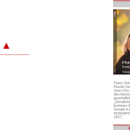
▲
Franz Sch
Klavier h
zwei CDs 
des Neunz
geschäftst
„Sonatine
kommen di
Sonate A-
bedeutend
1827.