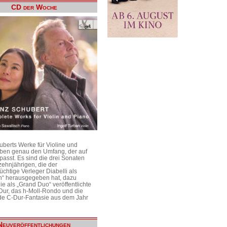
CD der Woche
uberts Werke für Violine und
aben genau den Umfang, der auf
passt. Es sind die drei Sonaten
ehnjährigen, die der
üchtige Verleger Diabelli als
n“ herausgegeben hat, dazu
e als „Grand Duo“ veröffentlichte
Dur, das h-Moll-Rondo und die
e C-Dur-Fantasie aus dem Jahr
Neuveröffentlichungen