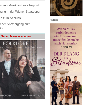
rrhein Musikfestivals beginnt
rung in der Wiener Staatsoper
en zum Schluss
Anzeige
scher Spaziergang zum
rt
Neue Besprechungen