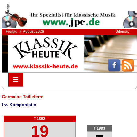
Anzeige
Freitag, 7. August 2026
Sitemap
≡
≡
Germaine Tailleferre
frz. Komponistin
* 1892
19
† 1983