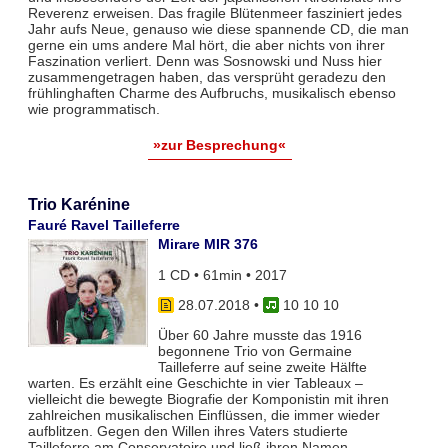
Reverenz erweisen. Das fragile Blütenmeer fasziniert jedes
Jahr aufs Neue, genauso wie diese spannende CD, die man
gerne ein ums andere Mal hört, die aber nichts von ihrer
Faszination verliert. Denn was Sosnowski und Nuss hier
zusammengetragen haben, das versprüht geradezu den
frühlinghaften Charme des Aufbruchs, musikalisch ebenso
wie programmatisch.
»zur Besprechung«
Trio Karénine
Fauré Ravel Tailleferre
Mirare MIR 376
1 CD • 61min • 2017
28.07.2018
•
10 10 10
Über 60 Jahre musste das 1916
begonnene Trio von Germaine
Tailleferre auf seine zweite Hälfte
warten. Es erzählt eine Geschichte in vier Tableaux –
vielleicht die bewegte Biografie der Komponistin mit ihren
zahlreichen musikalischen Einflüssen, die immer wieder
aufblitzen. Gegen den Willen ihres Vaters studierte
Tailleferre am Conservatoire und ließ ihren Namen