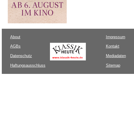
About
Impressum
AGBs
Kontakt
Datenschutz
Mediadaten
Haftungsausschluss
Sitemap