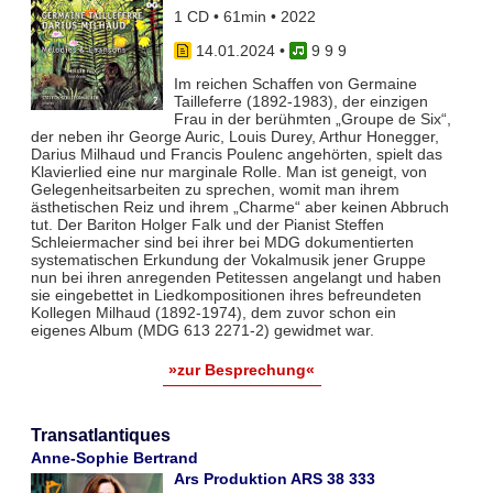
1 CD • 61min • 2022
14.01.2024
•
9 9 9
Im reichen Schaffen von Germaine
Tailleferre (1892-1983), der einzigen
Frau in der berühmten „Groupe de Six“,
der neben ihr George Auric, Louis Durey, Arthur Honegger,
Darius Milhaud und Francis Poulenc angehörten, spielt das
Klavierlied eine nur marginale Rolle. Man ist geneigt, von
Gelegenheitsarbeiten zu sprechen, womit man ihrem
ästhetischen Reiz und ihrem „Charme“ aber keinen Abbruch
tut. Der Bariton Holger Falk und der Pianist Steffen
Schleiermacher sind bei ihrer bei MDG dokumentierten
systematischen Erkundung der Vokalmusik jener Gruppe
nun bei ihren anregenden Petitessen angelangt und haben
sie eingebettet in Liedkompositionen ihres befreundeten
Kollegen Milhaud (1892-1974), dem zuvor schon ein
eigenes Album (MDG 613 2271-2) gewidmet war.
»zur Besprechung«
Transatlantiques
Anne-Sophie Bertrand
Ars Produktion ARS 38 333