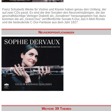
Franz Schuberts Werke für Violine und Klavier haben genau den Umfang, der
auf zwei CDs passt. Es sind die drei Sonaten des Neunzehnjährigen, die der
geschäftstüchtige Verleger Diabelli als „Sonatinen“ herausgegeben hat, dazu
kommen die als „Grand Duo“ veröffentlichte Sonate A-Dur, das h-Moll-Rondo
und die bedeutende C-Dur-Fantasie aus dem Jahr 1827.
Neuveröffentlichungen
Weitere 39 Themen