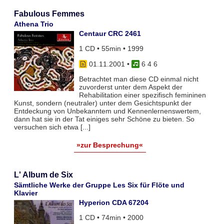
Fabulous Femmes
Athena Trio
Centaur CRC 2461
1 CD • 55min • 1999
01.11.2001
•
6 4 6
Betrachtet man diese CD einmal nicht
zuvorderst unter dem Aspekt der
Rehabilitation einer spezifisch femininen
Kunst, sondern (neutraler) unter dem Gesichtspunkt der
Entdeckung von Unbekanntem und Kennenlernenswertem,
dann hat sie in der Tat einiges sehr Schöne zu bieten. So
versuchen sich etwa [...]
»zur Besprechung«
L' Album de Six
Sämtliche Werke der Gruppe Les Six für Flöte und
Klavier
Hyperion CDA 67204
1 CD • 74min • 2000