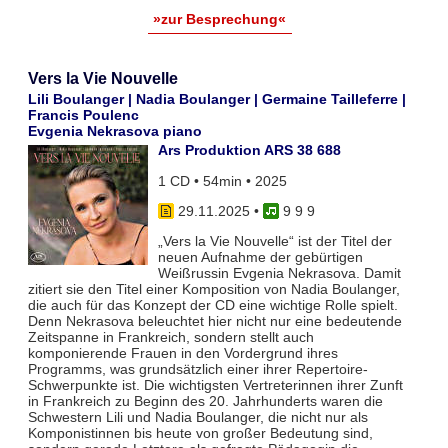
»zur Besprechung«
Vers la Vie Nouvelle
Lili Boulanger | Nadia Boulanger | Germaine Tailleferre |
Francis Poulenc
Evgenia Nekrasova piano
Ars Produktion ARS 38 688
1 CD • 54min • 2025
29.11.2025
•
9 9 9
„Vers la Vie Nouvelle“ ist der Titel der
neuen Aufnahme der gebürtigen
Weißrussin Evgenia Nekrasova. Damit
zitiert sie den Titel einer Komposition von Nadia Boulanger,
die auch für das Konzept der CD eine wichtige Rolle spielt.
Denn Nekrasova beleuchtet hier nicht nur eine bedeutende
Zeitspanne in Frankreich, sondern stellt auch
komponierende Frauen in den Vordergrund ihres
Programms, was grundsätzlich einer ihrer Repertoire-
Schwerpunkte ist. Die wichtigsten Vertreterinnen ihrer Zunft
in Frankreich zu Beginn des 20. Jahrhunderts waren die
Schwestern Lili und Nadia Boulanger, die nicht nur als
Komponistinnen bis heute von großer Bedeutung sind,