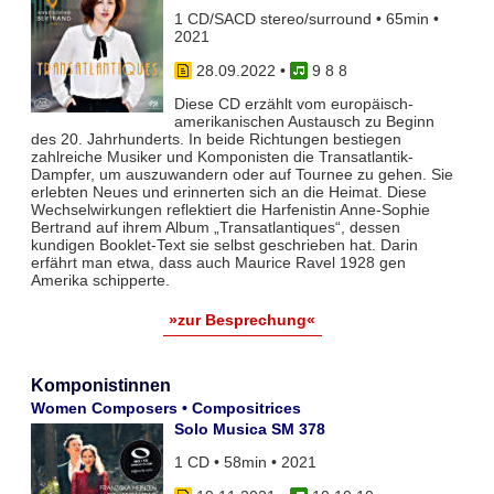
1 CD/SACD stereo/surround • 65min •
2021
28.09.2022
•
9 8 8
Diese CD erzählt vom europäisch-
amerikanischen Austausch zu Beginn
des 20. Jahrhunderts. In beide Richtungen bestiegen
zahlreiche Musiker und Komponisten die Transatlantik-
Dampfer, um auszuwandern oder auf Tournee zu gehen. Sie
erlebten Neues und erinnerten sich an die Heimat. Diese
Wechselwirkungen reflektiert die Harfenistin Anne-Sophie
Bertrand auf ihrem Album „Transatlantiques“, dessen
kundigen Booklet-Text sie selbst geschrieben hat. Darin
erfährt man etwa, dass auch Maurice Ravel 1928 gen
Amerika schipperte.
»zur Besprechung«
Komponistinnen
Women Composers • Compositrices
Solo Musica SM 378
1 CD • 58min • 2021