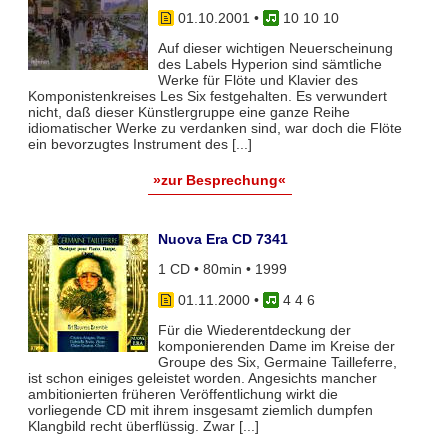
01.10.2001
•
10 10 10
Auf dieser wichtigen Neuerscheinung
des Labels Hyperion sind sämtliche
Werke für Flöte und Klavier des
Komponistenkreises Les Six festgehalten. Es verwundert
nicht, daß dieser Künstlergruppe eine ganze Reihe
idiomatischer Werke zu verdanken sind, war doch die Flöte
ein bevorzugtes Instrument des [...]
»zur Besprechung«
Nuova Era CD 7341
1 CD • 80min • 1999
01.11.2000
•
4 4 6
Für die Wiederentdeckung der
komponierenden Dame im Kreise der
Groupe des Six, Germaine Tailleferre,
ist schon einiges geleistet worden. Angesichts mancher
ambitionierten früheren Veröffentlichung wirkt die
vorliegende CD mit ihrem insgesamt ziemlich dumpfen
Klangbild recht überflüssig. Zwar [...]