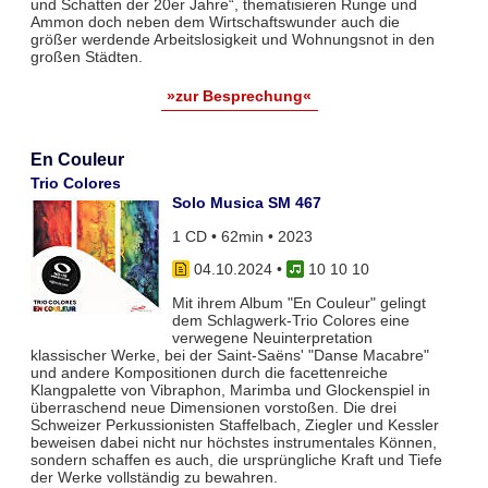
und Schatten der 20er Jahre“, thematisieren Runge und
Ammon doch neben dem Wirtschaftswunder auch die
größer werdende Arbeitslosigkeit und Wohnungsnot in den
großen Städten.
»zur Besprechung«
En Couleur
Trio Colores
Solo Musica SM 467
1 CD • 62min • 2023
04.10.2024
•
10 10 10
Mit ihrem Album "En Couleur" gelingt
dem Schlagwerk-Trio Colores eine
verwegene Neuinterpretation
klassischer Werke, bei der Saint-Saëns' "Danse Macabre"
und andere Kompositionen durch die facettenreiche
Klangpalette von Vibraphon, Marimba und Glockenspiel in
überraschend neue Dimensionen vorstoßen. Die drei
Schweizer Perkussionisten Staffelbach, Ziegler und Kessler
beweisen dabei nicht nur höchstes instrumentales Können,
sondern schaffen es auch, die ursprüngliche Kraft und Tiefe
der Werke vollständig zu bewahren.