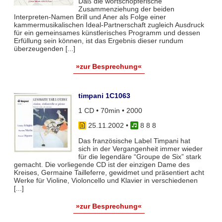
Daß die wortschöpferische
Zusammenziehung der beiden
Interpreten-Namen Brill und Aner als Folge einer
kammermusikalischen Ideal-Partnerschaft zugleich Ausdruck
für ein gemeinsames künstlerisches Programm und dessen
Erfüllung sein können, ist das Ergebnis dieser rundum
überzeugenden [...]
»zur Besprechung«
timpani 1C1063
1 CD • 70min • 2000
25.11.2002
•
8 8 8
Das französische Label Timpani hat
sich in der Vergangenheit immer wieder
für die legendäre “Groupe de Six” stark
gemacht. Die vorliegende CD ist der einzigen Dame des
Kreises, Germaine Tailleferre, gewidmet und präsentiert acht
Werke für Violine, Violoncello und Klavier in verschiedenen
[...]
»zur Besprechung«