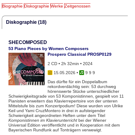
Biographie
Diskographie
Werke
Zeitgenossen
Diskographie (18)
SHECOMPOSED
53 Piano Pieces by Women Composers
Prospero Classical PROSP0129
2 CD • 2h 32min • 2024
15.05.2026
•
9 9 9
Das dürfte für ein Doppelalbum
rekordverdächtig sein: 53 durchweg
hörenswerte Stücke unterschiedlicher
Schwierigkeitsgrade von 53 Komponistinnen, gespielt von 11
Pianisten erweitern das Klavierrepertoire von der unteren
Mittelstufe bis zum Konzertpodium! Diese wurden von Ulrike
Keil und Yami CruzMontero in drei in aufsteigender
Schwierigkeit angeordneten Heften unter dem Titel
Komponistinnen im Klavierunterricht
bei der Wiener
Universal Edition veröffentlicht und in Kooperation mit dem
Bayerischen Rundfunk auf Tonträgern verwewigt.