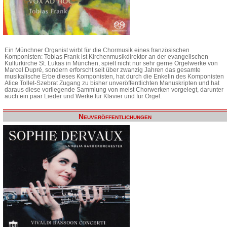
Ein Münchner Organist wirbt für die Chormusik eines französischen
Komponisten: Tobias Frank ist Kirchenmusikdirektor an der evangelischen
Kulturkirche St. Lukas in München, spielt nicht nur sehr gerne Orgelwerke von
Marcel Dupré, sondern erforscht seit über zwanzig Jahren das gesamte
musikalische Erbe dieses Komponisten, hat durch die Enkelin des Komponisten
Alice Tollet-Szebrat Zugang zu bisher unveröffentlichten Manuskripten und hat
daraus diese vorliegende Sammlung von meist Chorwerken vorgelegt, darunter
auch ein paar Lieder und Werke für Klavier und für Orgel.
Neuveröffentlichungen