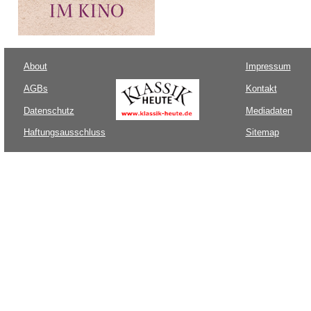
About
Impressum
AGBs
Kontakt
Datenschutz
Mediadaten
Haftungsausschluss
Sitemap