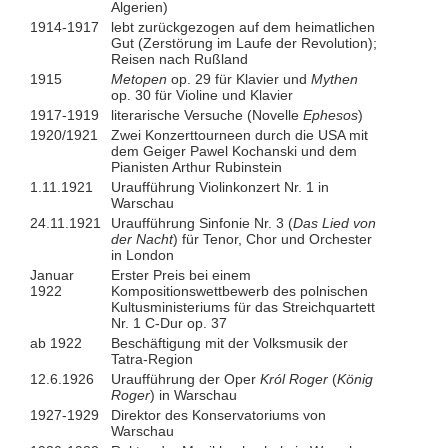
Algerien)
1914-1917
lebt zurückgezogen auf dem heimatlichen
Gut (Zerstörung im Laufe der Revolution);
Reisen nach Rußland
1915
Metopen
op. 29 für Klavier und
Mythen
op. 30 für Violine und Klavier
1917-1919
literarische Versuche (Novelle
Ephesos
)
1920/1921
Zwei Konzerttourneen durch die USA mit
dem Geiger Pawel Kochanski und dem
Pianisten Arthur Rubinstein
1.11.1921
Uraufführung Violinkonzert Nr. 1 in
Warschau
24.11.1921
Uraufführung Sinfonie Nr. 3 (
Das Lied von
der Nacht
) für Tenor, Chor und Orchester
in London
Januar
Erster Preis bei einem
1922
Kompositionswettbewerb des polnischen
Kultusministeriums für das Streichquartett
Nr. 1 C-Dur op. 37
ab 1922
Beschäftigung mit der Volksmusik der
Tatra-Region
12.6.1926
Uraufführung der Oper
Król Roger
(
König
Roger
) in Warschau
1927-1929
Direktor des Konservatoriums von
Warschau