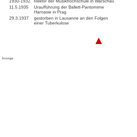
1930-1932
Rektor der Musikhochschule in Warschau
11.5.1935
Uraufführung der Ballett-Pantomime
Harnasie
in Prag
29.3.1937
gestorben in Lausanne an den Folgen
einer Tuberkulose
▲
Anzeige