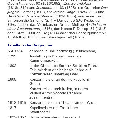
Opern
Faust
op. 60 (1813/1852),
Zemire und Azor
(1818/1819) und
Jessonda
op. 63 (1823), die Oratorien
Das
jüngste Gericht
(1812),
Die letzten Dinge
(1825/1826) und
Des Heilands letzte Stunden
(1834/1835), von seinen zehn
Sinfonien die Sinfonie Nr. 4 F-Dur op. 86 (
Die Weihe der
Töne
, 1832), das Violinkonzert Nr. 8 a-Moll op. 47
(In Form
einer Gesangszene
, 1816), das Nonett F-Dur op. 31 (1813),
das Oktett E-Dur op. 32 (1814) oder das Doppelquartett Nr.
1 d-Moll op. 65 für zwei Streichquartett (1823).
Tabellarische Biographie
5.4.1784
geboren in Braunschweig (Deutschland)
1799
Anstellung in Braunschweig als
Kammermusiker.
1802
In der Obhut des Stamitz-Schülers Franz
Eck, mit dem er eineinhalb Jahre auf
Konzertreisen unterwegs war.
1805
Konzertmeister an der Hofkapelle in
Gotha.
Konzertreise durch Italien, in deren
Verlauf er mit Noccolò Paganini
zusammentraf.
1812-1815
Konzertmeister im Theater an der Wien.
1817
Kapellmeister am Frankfurter
Stadttheater.
1822-1857
Hofkapellmeister in Kassel auf