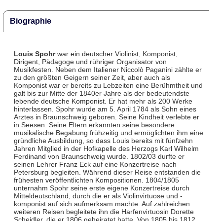
Biographie
Louis Spohr
war ein deutscher Violinist, Komponist,
Dirigent, Pädagoge und rühriger Organisator von
Musikfesten. Neben dem Italiener Niccolò Paganini zählte er
zu den größten Geigern seiner Zeit, aber auch als
Komponist war er bereits zu Lebzeiten eine Berühmtheit und
galt bis zur Mitte der 1840er Jahre als der bedeutendste
lebende deutsche Komponist. Er hat mehr als 200 Werke
hinterlassen. Spohr wurde am 5. April 1784 als Sohn eines
Arztes in Braunschweig geboren. Seine Kindheit verlebte er
in Seesen. Seine Eltern erkannten seine besondere
musikalische Begabung frühzeitig und ermöglichten ihm eine
gründliche Ausbildung, so dass Louis bereits mit fünfzehn
Jahren Mitglied in der Hofkapelle des Herzogs Karl Wilhelm
Ferdinand von Braunschweig wurde. 1802/03 durfte er
seinen Lehrer Franz Eck auf eine Konzertreise nach
Petersburg begleiten. Während dieser Reise entstanden die
frühesten veröffentlichten Kompositionen. 1804/1805
unternahm Spohr seine erste eigene Konzertreise durch
Mitteldeutschland, durch die er als Violinvirtuose und -
komponist auf sich aufmerksam machte. Auf zahlreichen
weiteren Reisen begleitete ihn die Harfenvirtuosin Dorette
Scheidler, die er 1806 geheiratet hatte. Von 1805 bis 1812