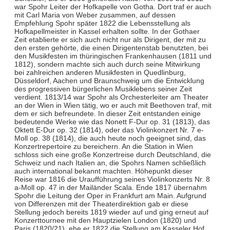
war Spohr Leiter der Hofkapelle von Gotha. Dort traf er auch
mit Carl Maria von Weber zusammen, auf dessen
Empfehlung Spohr später 1822 die Lebensstellung als
Hofkapellmeister in Kassel erhalten sollte. In der Gothaer
Zeit etablierte er sich auch nicht nur als Dirigent, der mit zu
den ersten gehörte, die einen Dirigentenstab benutzten, bei
den Musikfesten im thüringischen Frankenhausen (1811 und
1812), sondern machte sich auch durch seine Mitwirkung
bei zahlreichen anderen Musikfesten in Quedlinburg,
Düsseldorf, Aachen und Braunschweig um die Entwicklung
des progressiven bürgerlichen Musiklebens seiner Zeit
verdient. 1813/14 war Spohr als Orchesterleiter am Theater
an der Wien in Wien tätig, wo er auch mit Beethoven traf, mit
dem er sich befreundete. In dieser Zeit entstanden einige
bedeutende Werke wie das Nonett F-Dur op. 31 (1813), das
Oktett E-Dur op. 32 (1814), oder das Violinkonzert Nr. 7 e-
Moll op. 38 (1814), die auch heute noch geeignet sind, das
Konzertrepertoire zu bereichern. An die Station in Wien
schloss sich eine große Konzertreise durch Deutschland, die
Schweiz und nach Italien an, die Spohrs Namen schließlich
auch international bekannt machten. Höhepunkt dieser
Reise war 1816 die Uraufführung seines Violinkonzerts Nr. 8
a-Moll op. 47 in der Mailänder Scala. Ende 1817 übernahm
Spohr die Leitung der Oper in Frankfurt am Main. Aufgrund
von Differenzen mit der Theaterdirektion gab er diese
Stellung jedoch bereits 1819 wieder auf und ging erneut auf
Konzerttournee mit den Hauptzielen London (1820) und
Paris (1820/21), ehe er 1822 die Stellung am Kasseler Hof