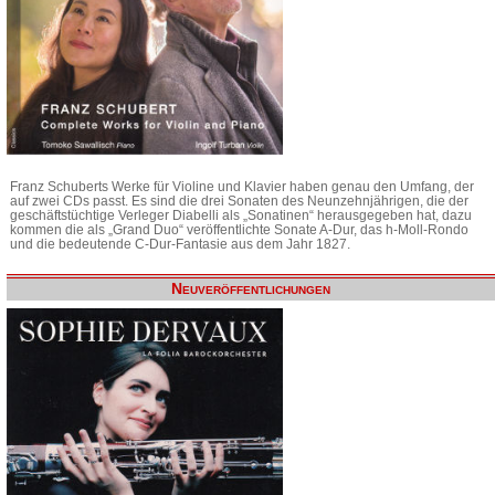
Franz Schuberts Werke für Violine und Klavier haben genau den Umfang, der
auf zwei CDs passt. Es sind die drei Sonaten des Neunzehnjährigen, die der
geschäftstüchtige Verleger Diabelli als „Sonatinen“ herausgegeben hat, dazu
kommen die als „Grand Duo“ veröffentlichte Sonate A-Dur, das h-Moll-Rondo
und die bedeutende C-Dur-Fantasie aus dem Jahr 1827.
Neuveröffentlichungen