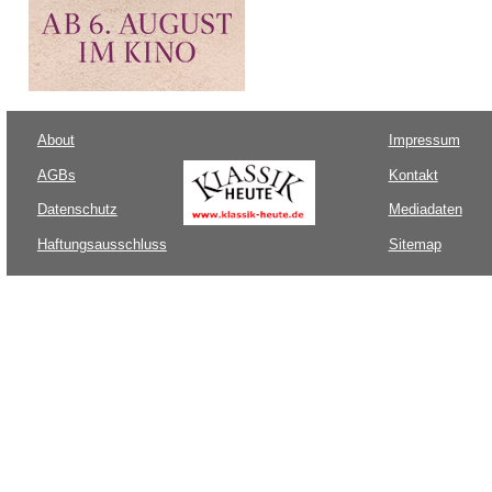
About
Impressum
AGBs
Kontakt
Datenschutz
Mediadaten
Haftungsausschluss
Sitemap