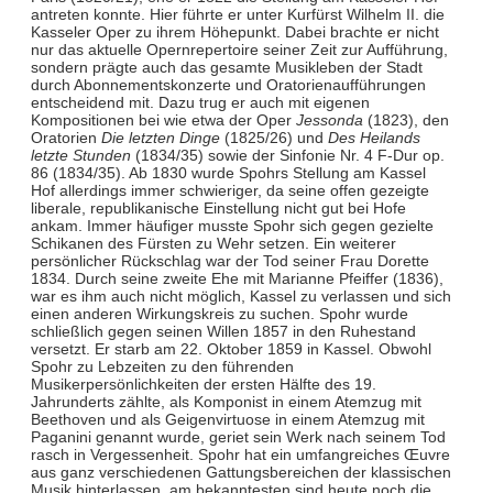
antreten konnte. Hier führte er unter Kurfürst Wilhelm II. die
Kasseler Oper zu ihrem Höhepunkt. Dabei brachte er nicht
nur das aktuelle Opernrepertoire seiner Zeit zur Aufführung,
sondern prägte auch das gesamte Musikleben der Stadt
durch Abonnementskonzerte und Oratorienaufführungen
entscheidend mit. Dazu trug er auch mit eigenen
Kompositionen bei wie etwa der Oper
Jessonda
(1823), den
Oratorien
Die letzten Dinge
(1825/26) und
Des Heilands
letzte Stunden
(1834/35) sowie der Sinfonie Nr. 4 F-Dur op.
86 (1834/35). Ab 1830 wurde Spohrs Stellung am Kassel
Hof allerdings immer schwieriger, da seine offen gezeigte
liberale, republikanische Einstellung nicht gut bei Hofe
ankam. Immer häufiger musste Spohr sich gegen gezielte
Schikanen des Fürsten zu Wehr setzen. Ein weiterer
persönlicher Rückschlag war der Tod seiner Frau Dorette
1834. Durch seine zweite Ehe mit Marianne Pfeiffer (1836),
war es ihm auch nicht möglich, Kassel zu verlassen und sich
einen anderen Wirkungskreis zu suchen. Spohr wurde
schließlich gegen seinen Willen 1857 in den Ruhestand
versetzt. Er starb am 22. Oktober 1859 in Kassel. Obwohl
Spohr zu Lebzeiten zu den führenden
Musikerpersönlichkeiten der ersten Hälfte des 19.
Jahrunderts zählte, als Komponist in einem Atemzug mit
Beethoven und als Geigenvirtuose in einem Atemzug mit
Paganini genannt wurde, geriet sein Werk nach seinem Tod
rasch in Vergessenheit. Spohr hat ein umfangreiches Œuvre
aus ganz verschiedenen Gattungsbereichen der klassischen
Musik hinterlassen, am bekanntesten sind heute noch die