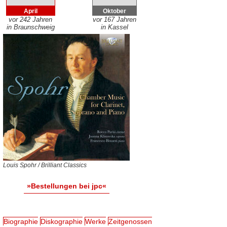
April
Oktober
vor 242 Jahren
vor 167 Jahren
in Braunschweig
in Kassel
Louis Spohr / Brilliant Classics
»Bestellungen bei jpc«
Biographie
Diskographie
Werke
Zeitgenossen