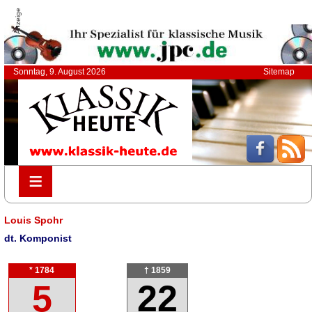
Anzeige
Sonntag, 9. August 2026
Sitemap
≡
≡
Louis Spohr
dt. Komponist
* 1784
† 1859
5
22