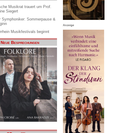
che Musikrat trauert um Prof.
ine Siegert
 Symphoniker: Sommerpause &
ginn
Anzeige
rrhein Musikfestivals beginnt
Neue Besprechungen