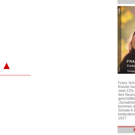
▲
Franz Sch
Klavier h
zwei CDs 
des Neunz
geschäftst
„Sonatine
kommen di
Sonate A-
bedeutend
1827.