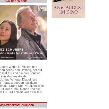
CD der Woche
uberts Werke für Violine und
aben genau den Umfang, der auf
passt. Es sind die drei Sonaten
ehnjährigen, die der
üchtige Verleger Diabelli als
n“ herausgegeben hat, dazu
e als „Grand Duo“ veröffentlichte
Dur, das h-Moll-Rondo und die
e C-Dur-Fantasie aus dem Jahr
Neuveröffentlichungen