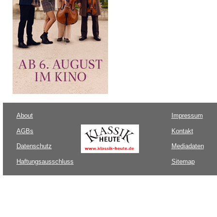
About
Impressum
AGBs
Kontakt
Datenschutz
Mediadaten
Haftungsausschluss
Sitemap