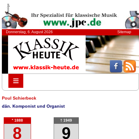
Anzeige
Donnerstag, 6. August 2026
Sitemap
≡
≡
Poul Schierbeck
dän. Komponist und Organist
* 1888
† 1949
8
9