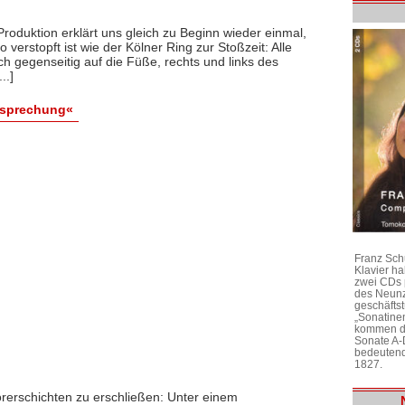
roduktion erklärt uns gleich zu Beginn wieder einmal,
rstopft ist wie der Kölner Ring zur Stoßzeit: Alle
ich gegenseitig auf die Füße, rechts und links des
..]
esprechung«
Franz Sch
Klavier h
zwei CDs 
des Neunz
geschäftst
„Sonatine
kommen di
Sonate A-
bedeutend
1827.
rerschichten zu erschließen: Unter einem