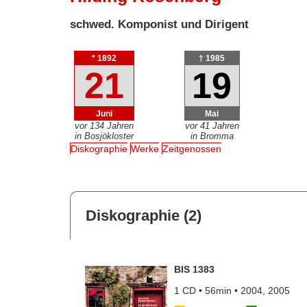
schwed. Komponist und Dirigent
* 1892
† 1985
21
19
Juni
Mai
vor 134 Jahren
vor 41 Jahren
in Bosjökloster
in Bromma
Diskographie
Werke
Zeitgenossen
Diskographie (2)
BIS 1383
1 CD • 56min • 2004, 2005