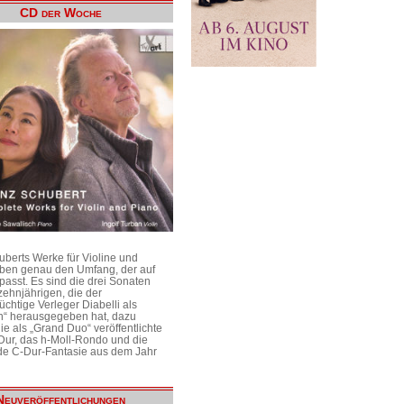
CD der Woche
uberts Werke für Violine und
aben genau den Umfang, der auf
passt. Es sind die drei Sonaten
ehnjährigen, die der
üchtige Verleger Diabelli als
n“ herausgegeben hat, dazu
e als „Grand Duo“ veröffentlichte
Dur, das h-Moll-Rondo und die
e C-Dur-Fantasie aus dem Jahr
Neuveröffentlichungen