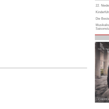
22. Niede
Kinderfüh
Die Best
Musikali
Saisonsta