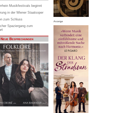
rrhein Musikfestivals beginnt
rung in der Wiener Staatsoper
en zum Schluss
Anzeige
scher Spaziergang zum
rt
Neue Besprechungen