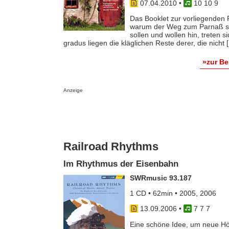
07.04.2010
•
10 10 9
Das Booklet zur vorliegenden P
warum der Weg zum Parnaß so ve
sollen und wollen hin, treten s
gradus liegen die kläglichen Reste derer, die nicht [.
»zur B
Anzeige
Railroad Rhythms
Im Rhythmus der Eisenbahn
SWRmusic 93.187
1 CD • 62min • 2005, 2006
13.09.2006
•
7 7 7
Eine schöne Idee, um neue Hö